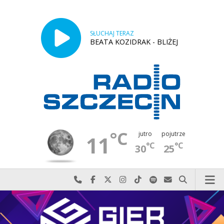
SŁUCHAJ TERAZ
BEATA KOZIDRAK - BLIŻEJ
°C
jutro
pojutrze
11
°C
°C
30
25
Najlepiej po prostu do nas zadzwoń
Odwiedź nas na Facebook-u
Odwiedź nas na X
Odwiedź nas na Instagram-ie
Odwiedź nas na TikTok-u
Szukaj nas na Spotify
Wyślij do nas w
Szukaj