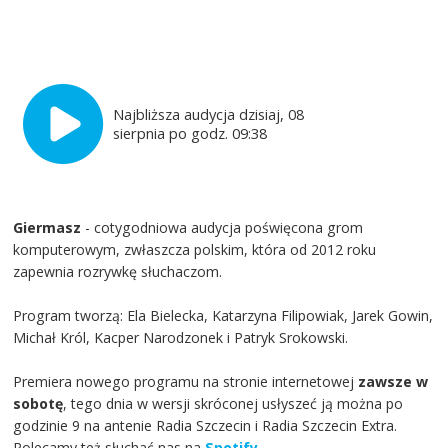
Najbliższa audycja dzisiaj, 08
sierpnia po godz. 09:38
Giermasz
- cotygodniowa audycja poświęcona grom
komputerowym, zwłaszcza polskim, która od 2012 roku
zapewnia rozrywkę słuchaczom.
Program tworzą: Ela Bielecka, Katarzyna Filipowiak, Jarek Gowin,
Michał Król, Kacper Narodzonek i Patryk Srokowski.
Premiera nowego programu na stronie internetowej
zawsze w
sobotę
, tego dnia w wersji skróconej usłyszeć ją można po
godzinie 9 na antenie Radia Szczecin i Radia Szczecin Extra.
Polecamy też słuchać nas na
Spotify
.