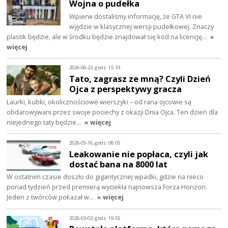
Wojna o pudełka
Wpierw dostaliśmy informację, że GTA VI nie
wyjdzie w klasycznej wersji pudełkowej. Znaczy
plastik będzie, ale w środku będzie znajdował się kod na licencję…
»
więcej
2026-06-23, godz. 15:33
Tato, zagrasz ze mną? Czyli Dzień
Ojca z perspektywy gracza
Laurki, kubki, okolicznościowe wierszyki – od rana ojcowie są
obdarowywani przez swoje pociechy z okazji Dnia Ojca. Ten dzień dla
niejednego taty będzie…
» więcej
2026-05-16, godz. 08:05
Leakowanie nie popłaca, czyli jak
dostać bana na 8000 lat
W ostatnim czasie doszło do gigantycznej wpadki, gdzie na nieco
ponad tydzień przed premierą wyciekła najnowsza Forza Horizon.
Jeden z twórców pokazał w…
» więcej
2026-03-03, godz. 19:55