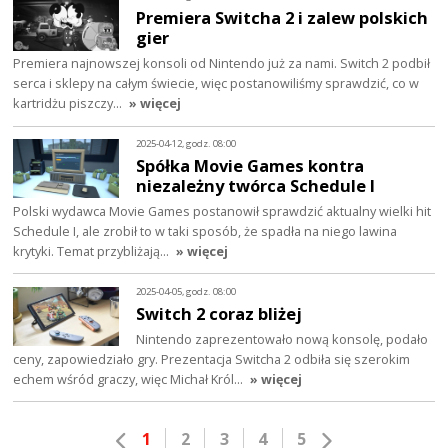
Premiera Switcha 2 i zalew polskich
gier
Premiera najnowszej konsoli od Nintendo już za nami. Switch 2 podbił
serca i sklepy na całym świecie, więc postanowiliśmy sprawdzić, co w
kartridżu piszczy…
» więcej
2025-04-12, godz. 08:00
Spółka Movie Games kontra
niezależny twórca Schedule I
Polski wydawca Movie Games postanowił sprawdzić aktualny wielki hit
Schedule I, ale zrobił to w taki sposób, że spadła na niego lawina
krytyki. Temat przybliżają…
» więcej
2025-04-05, godz. 08:00
Switch 2 coraz bliżej
Nintendo zaprezentowało nową konsolę, podało
ceny, zapowiedziało gry. Prezentacja Switcha 2 odbiła się szerokim
echem wśród graczy, więc Michał Król…
» więcej
1
2
3
4
5