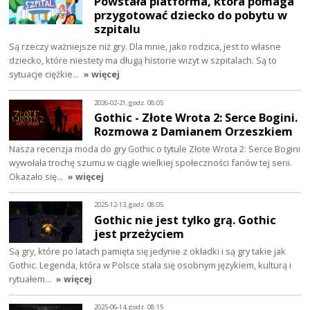
Powstała platforma, która pomaga
przygotować dziecko do pobytu w
szpitalu
Są rzeczy ważniejsze niż gry. Dla mnie, jako rodzica, jest to własne
dziecko, które niestety ma długą historie wizyt w szpitalach. Są to
sytuacje ciężkie…
» więcej
2026-02-21, godz. 08:05
Gothic - Złote Wrota 2: Serce Bogini.
Rozmowa z Damianem Orzeszkiem
Nasza recenzja moda do gry Gothic o tytule Złote Wrota 2: Serce Bogini
wywołała trochę szumu w ciągle wielkiej społeczności fanów tej serii.
Okazało się…
» więcej
2025-12-13, godz. 08:05
Gothic nie jest tylko grą. Gothic
jest przeżyciem
Są gry, które po latach pamięta się jedynie z okładki i są gry takie jak
Gothic. Legenda, która w Polsce stała się osobnym językiem, kulturą i
rytuałem…
» więcej
2025-06-14, godz. 08:15