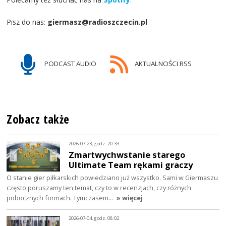
Pisz do nas:
giermasz@radioszczecin.pl
PODCAST AUDIO
AKTUALNOŚCI RSS
Zobacz także
2026-07-23, godz. 20:33
Zmartwychwstanie starego
Ultimate Team rękami graczy
O stanie gier piłkarskich powiedziano już wszystko. Sami w Giermaszu
często poruszamy ten temat, czy to w recenzjach, czy różnych
pobocznych formach. Tymczasem…
» więcej
2026-07-04, godz. 08:02