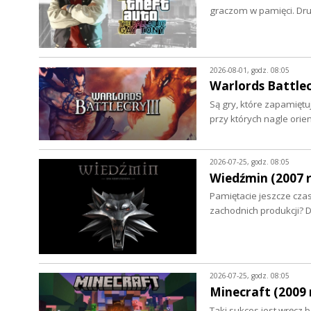
graczom w pamięci. Dru
2026-08-01, godz. 08:05
Warlords Battlecr
Są gry, które zapamiętuje
przy których nagle ori
2026-07-25, godz. 08:05
Wiedźmin (2007 r
Pamiętacie jeszcze czas
zachodnich produkcji? 
2026-07-25, godz. 08:05
Minecraft (2009 r
Taki sukces jest wręcz 