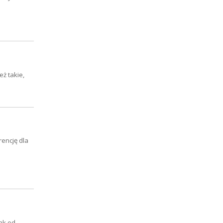
eż takie,
rencję dla
nak od