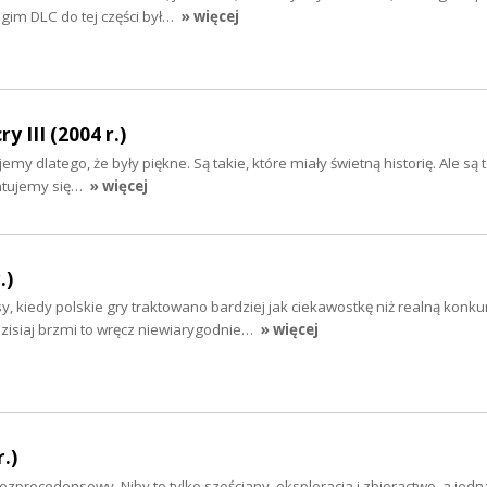
gim DLC do tej części był…
» więcej
y III (2004 r.)
my dlatego, że były piękne. Są takie, które miały świetną historię. Ale są t
entujemy się…
» więcej
.)
y, kiedy polskie gry traktowano bardziej jak ciekawostkę niż realną konku
Dzisiaj brzmi to wręcz niewiarygodnie…
» więcej
.)
bezprecedensowy. Niby to tylko sześciany, eksploracja i zbieractwo, a jed