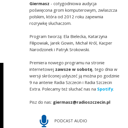
Giermasz
- cotygodniowa audycja
poświęcona grom komputerowym, zwłaszcza
polskim, która od 2012 roku zapewnia
rozrywkę słuchaczom.
Program tworzą: Ela Bielecka, Katarzyna
Filipowiak, Jarek Gowin, Michał Król, Kacper
Narodzonek i Patryk Srokowski.
Premiera nowego programu na stronie
internetowej
zawsze w sobotę
, tego dnia w
wersji skróconej usłyszeć ją można po godzinie
9 na antenie Radia Szczecin i Radia Szczecin
Extra. Polecamy też słuchać nas na
Spotify
.
Pisz do nas:
giermasz@radioszczecin.pl
PODCAST AUDIO