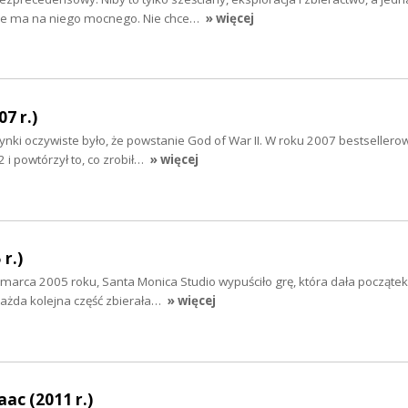
 nie ma na niego mocnego. Nie chce…
» więcej
07 r.)
ynki oczywiste było, że powstanie God of War II. W roku 2007 bestsellero
 i powtórzył to, co zrobił…
» więcej
r.)
 marca 2005 roku, Santa Monica Studio wypuściło grę, która dała początek
 każda kolejna część zbierała…
» więcej
aac (2011 r.)