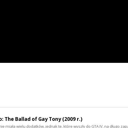
: The Ballad of Gay Tony (2009 r.)
nie miała wielu dodatków, jednak te, które wyszły do GTA IV, na długo zap