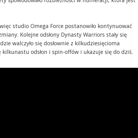
tety spowodowało rozbieżności w numeracji, która jest
, więc studio Omega Force postanowiło kontynuować
zmiany. Kolejne odsłony Dynasty Warriors stały się
zie walczyło się dosłownie z kilkudziesięcioma
 kilkunastu odsłon i spin-offów i ukazuje się do dziś.