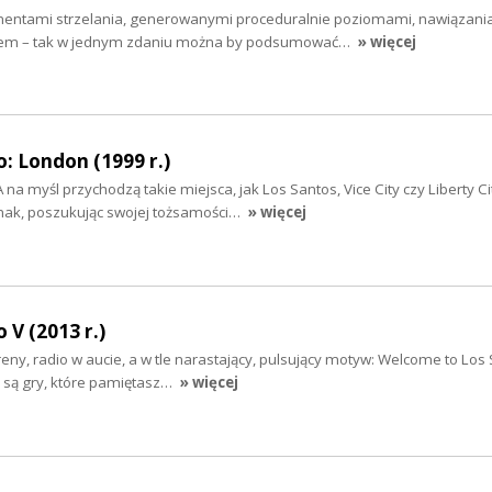
mentami strzelania, generowanymi proceduralnie poziomami, nawiązani
stylem – tak w jednym zdaniu można by podsumować…
» więcej
: London (1999 r.)
 na myśl przychodzą takie miejsca, jak Los Santos, Vice City czy Liberty Ci
dnak, poszukując swojej tożsamości…
» więcej
 V (2013 r.)
reny, radio w aucie, a w tle narastający, pulsujący motyw: Welcome to Los 
, są gry, które pamiętasz…
» więcej