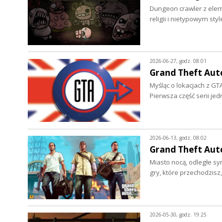
Dungeon crawler z ele
religii i nietypowym 
2026-06-27, godz. 08:01
Grand Theft Auto
Myśląc o lokacjach z GTA
Pierwsza część serii je
2026-06-13, godz. 08:02
Grand Theft Auto
Miasto nocą, odległe sy
gry, które przechodzisz
2026-05-30, godz. 19:25