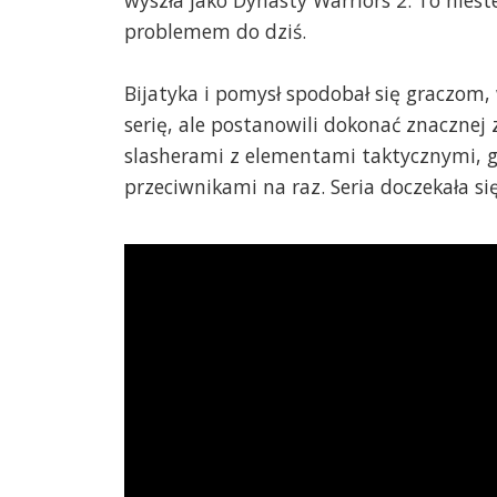
wyszła jako Dynasty Warriors 2. To nies
problemem do dziś.
Bijatyka i pomysł spodobał się graczom
serię, ale postanowili dokonać znacznej 
slasherami z elementami taktycznymi, gd
przeciwnikami na raz. Seria doczekała się