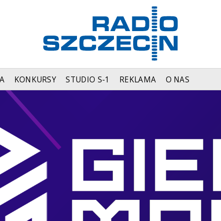
A
KONKURSY
STUDIO S-1
REKLAMA
O NAS