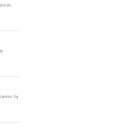
ami do
ty.
Santos. Są