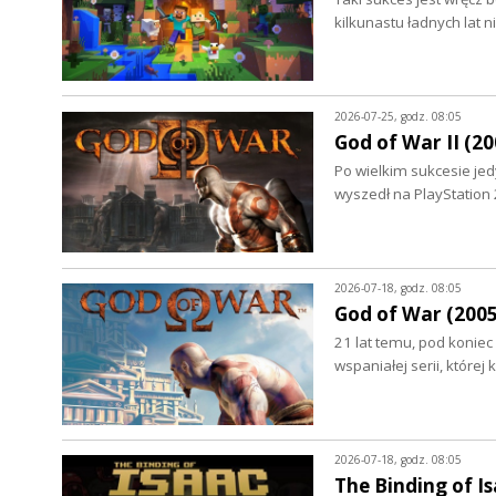
kilkunastu ładnych lat
2026-07-25, godz. 08:05
God of War II (20
Po wielkim sukcesie jed
wyszedł na PlayStation 2
2026-07-18, godz. 08:05
God of War (2005 
21 lat temu, pod koniec
wspaniałej serii, której
2026-07-18, godz. 08:05
The Binding of Is