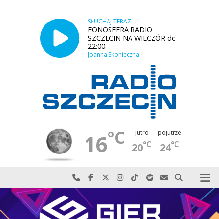
SŁUCHAJ TERAZ
FONOSFERA RADIO
SZCZECIN NA WIECZÓR do
22:00
Joanna Skonieczna
°C
jutro
pojutrze
16
°C
°C
20
24
Najlepiej po prostu do nas zadzwoń
Odwiedź nas na Facebook-u
Odwiedź nas na X
Odwiedź nas na Instagram-ie
Odwiedź nas na TikTok-u
Szukaj nas na Spotify
Wyślij do nas w
Szukaj