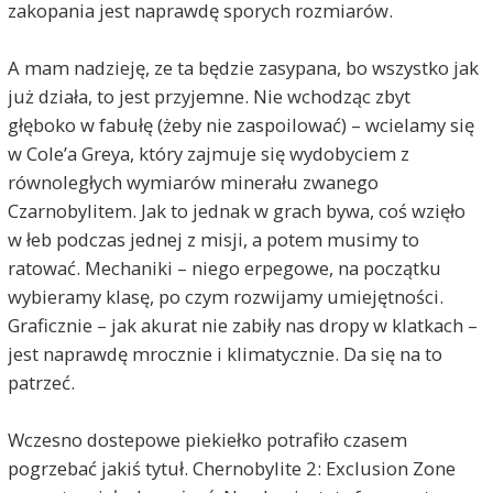
zakopania jest naprawdę sporych rozmiarów.
A mam nadzieję, ze ta będzie zasypana, bo wszystko jak
już działa, to jest przyjemne. Nie wchodząc zbyt
głęboko w fabułę (żeby nie zaspoilować) – wcielamy się
w Cole’a Greya, który zajmuje się wydobyciem z
równoległych wymiarów minerału zwanego
Czarnobylitem. Jak to jednak w grach bywa, coś wzięło
w łeb podczas jednej z misji, a potem musimy to
ratować. Mechaniki – niego erpegowe, na początku
wybieramy klasę, po czym rozwijamy umiejętności.
Graficznie – jak akurat nie zabiły nas dropy w klatkach –
jest naprawdę mrocznie i klimatycznie. Da się na to
patrzeć.
Wczesno dostepowe piekiełko potrafiło czasem
pogrzebać jakiś tytuł. Chernobylite 2: Exclusion Zone