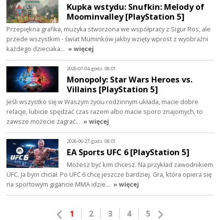
Kupka wstydu: Snufkin: Melody of
Moominvalley [PlayStation 5]
Przepiękna grafika, muzyka stworzona we współpracy z Sigur Ros, ale
przede wszystkim - świat Muminków jakby wzięty wprost z wyobraźni
każdego dzieciaka…
» więcej
2026-07-04, godz. 08:01
Monopoly: Star Wars Heroes vs.
Villains [PlayStation 5]
Jeśli wszystko się w Waszym życiu rodzinnym układa, macie dobre
relacje, lubicie spędzać czas razem albo macie sporo znajomych, to
zawsze możecie zagrać…
» więcej
2026-06-27, godz. 08:01
EA Sports UFC 6 [PlayStation 5]
Możesz być kim chcesz. Na przykład zawodnikiem
UFC. Ja bym chciał. Po UFC 6 chcę jeszcze bardziej. Gra, która opiera się
na sportowym gigancie MMA idzie…
» więcej
1
2
3
4
5