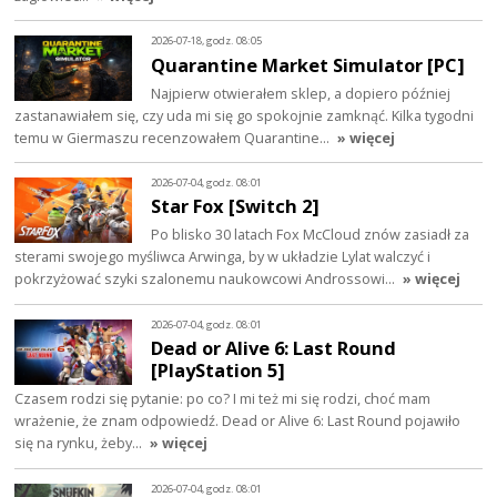
2026-07-18, godz. 08:05
Quarantine Market Simulator [PC]
Najpierw otwierałem sklep, a dopiero później
zastanawiałem się, czy uda mi się go spokojnie zamknąć. Kilka tygodni
temu w Giermaszu recenzowałem Quarantine…
» więcej
2026-07-04, godz. 08:01
Star Fox [Switch 2]
Po blisko 30 latach Fox McCloud znów zasiadł za
sterami swojego myśliwca Arwinga, by w układzie Lylat walczyć i
pokrzyżować szyki szalonemu naukowcowi Androssowi…
» więcej
2026-07-04, godz. 08:01
Dead or Alive 6: Last Round
[PlayStation 5]
Czasem rodzi się pytanie: po co? I mi też mi się rodzi, choć mam
wrażenie, że znam odpowiedź. Dead or Alive 6: Last Round pojawiło
się na rynku, żeby…
» więcej
2026-07-04, godz. 08:01