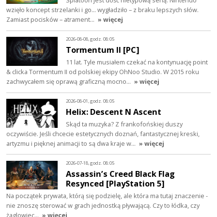
Splatoon jest dość nietypową serią. Nintendo
wzięło koncept strzelanki i go… wygładziło – z braku lepszych słów.
Zamiast pocisków – atrament…
» więcej
2026-08-08, godz. 08:05
Tormentum II [PC]
11 lat. Tyle musiałem czekać na kontynuację point
& clicka Tormentum II od polskiej ekipy OhNoo Studio. W 2015 roku
zachwycałem się oprawą graficzną mocno…
» więcej
2026-08-01, godz. 08:05
Helix: Descent N Ascent
Skąd ta muzyka? Z frankofońskiej duszy
oczywiście. Jeśli chcecie estetycznych doznań, fantastycznej kreski,
artyzmu i pięknej animacji to są dwa kraje w…
» więcej
2026-07-18, godz. 08:05
Assassin’s Creed Black Flag
Resynced [PlayStation 5]
Na początek prywata, którą się podzielę, ale która ma tutaj znaczenie -
nie znoszę sterować w grach jednostką pływającą. Czy to łódka, czy
żaglowiec…
» więcej