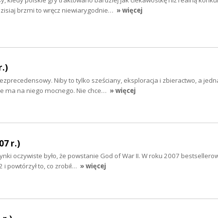
y, kiedy polskie gry traktowano bardziej jak ciekawostkę niż realną konku
Dzisiaj brzmi to wręcz niewiarygodnie…
» więcej
.)
bezprecedensowy. Niby to tylko sześciany, eksploracja i zbieractwo, a jed
 nie ma na niego mocnego. Nie chce…
» więcej
07 r.)
ynki oczywiste było, że powstanie God of War II. W roku 2007 bestsellero
 i powtórzył to, co zrobił…
» więcej