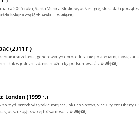
r.)
 marca 2005 roku, Santa Monica Studio wypuściło grę, która dała początek
 każda kolejna część zbierała…
» więcej
aac (2011 r.)
mentami strzelania, generowanymi proceduralnie poziomami, nawiązani
stylem – tak w jednym zdaniu można by podsumować…
» więcej
: London (1999 r.)
 na myśl przychodzą takie miejsca, jak Los Santos, Vice City czy Liberty Ci
dnak, poszukując swojej tożsamości…
» więcej