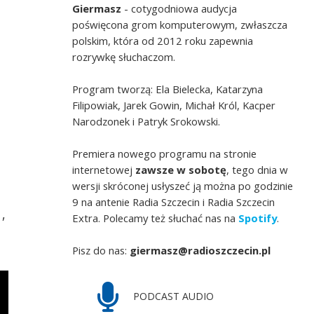
Giermasz
- cotygodniowa audycja
poświęcona grom komputerowym, zwłaszcza
polskim, która od 2012 roku zapewnia
rozrywkę słuchaczom.
Program tworzą: Ela Bielecka, Katarzyna
Filipowiak, Jarek Gowin, Michał Król, Kacper
Narodzonek i Patryk Srokowski.
Premiera nowego programu na stronie
internetowej
zawsze w sobotę
, tego dnia w
wersji skróconej usłyszeć ją można po godzinie
9 na antenie Radia Szczecin i Radia Szczecin
,
Extra. Polecamy też słuchać nas na
Spotify
.
Pisz do nas:
giermasz@radioszczecin.pl
PODCAST AUDIO