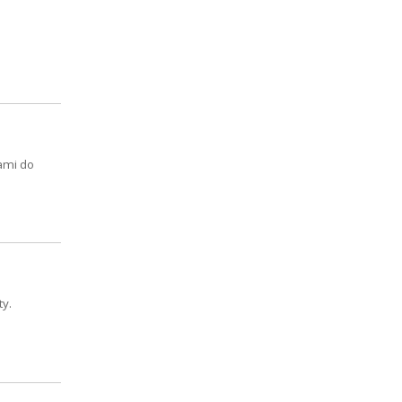
ami do
ty.