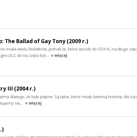
: The Ballad of Gay Tony (2009 r.)
nie miała wielu dodatków, jednak te, które wyszły do GTA IV, na długo zap
gim DLC do tej części był…
» więcej
y III (2004 r.)
my dlatego, że były piękne. Są takie, które miały świetną historię. Ale są t
entujemy się…
» więcej
.)