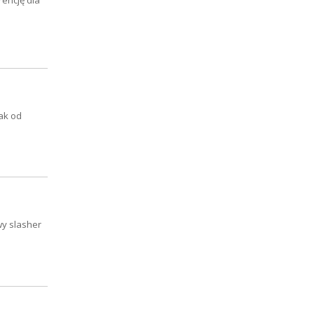
rencję dla
nak od
wy slasher