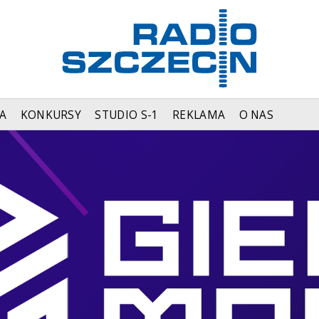
A
KONKURSY
STUDIO S-1
REKLAMA
O NAS