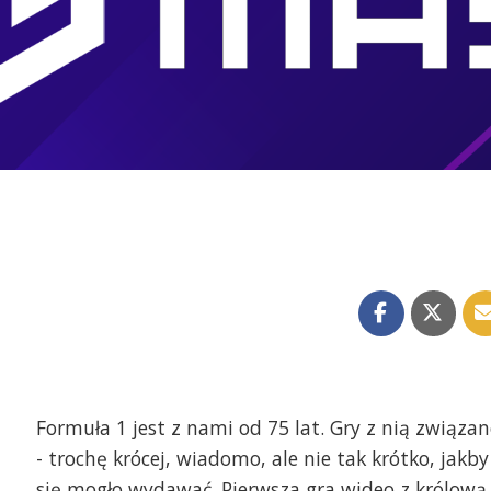
Formuła 1 jest z nami od 75 lat. Gry z nią związan
- trochę krócej, wiadomo, ale nie tak krótko, jakby
się mogło wydawać. Pierwsza gra wideo z królową