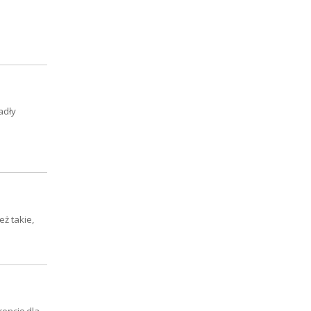
adły
eż takie,