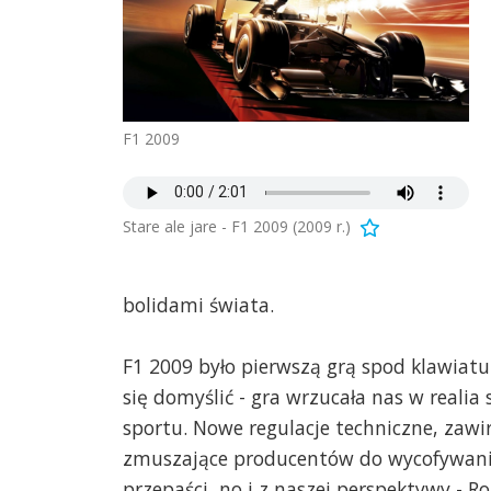
F1 2009
Stare ale jare - F1 2009 (2009 r.)
bolidami świata.
F1 2009 było pierwszą grą spod klawiatu
się domyślić - gra wrzucała nas w reali
sportu. Nowe regulacje techniczne, za
zmuszające producentów do wycofywani
przepaści, no i z naszej perspektywy - 