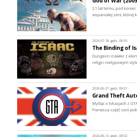
God of War (2005 
21 lat temu, pod koniec
wspaniałej serii, której
2026-07-18, godz. 08:05
The Binding of Is
Dungeon crawler z ele
religii i nietypowym 
2026-06-27, godz. 08:01
Grand Theft Auto
Myśląc o lokacjach z GTA
Pierwsza część serii je
2026-06-13, godz. 08:02