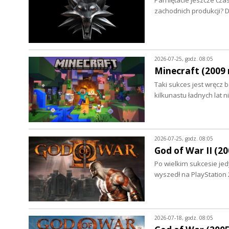
Pamiętacie jeszcze czas
zachodnich produkcji? 
2026-07-25, godz. 08:05
Minecraft (2009 r
Taki sukces jest wręcz 
kilkunastu ładnych lat
2026-07-25, godz. 08:05
God of War II (20
Po wielkim sukcesie jed
wyszedł na PlayStation 2
2026-07-18, godz. 08:05