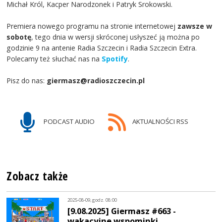
Michał Król, Kacper Narodzonek i Patryk Srokowski.
Premiera nowego programu na stronie internetowej
zawsze w
sobotę
, tego dnia w wersji skróconej usłyszeć ją można po
godzinie 9 na antenie Radia Szczecin i Radia Szczecin Extra.
Polecamy też słuchać nas na
Spotify
.
Pisz do nas:
giermasz@radioszczecin.pl
PODCAST AUDIO
AKTUALNOŚCI RSS
Zobacz także
2025-08-09, godz. 08:00
[9.08.2025] Giermasz #663 -
wakacyjne wspominki