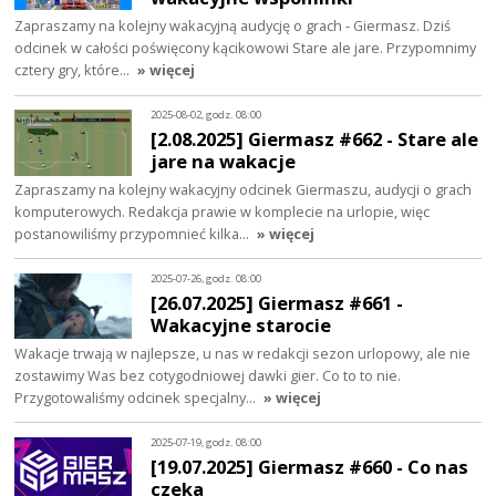
Zapraszamy na kolejny wakacyjną audycję o grach - Giermasz. Dziś
odcinek w całości poświęcony kącikowowi Stare ale jare. Przypomnimy
cztery gry, które…
» więcej
2025-08-02, godz. 08:00
[2.08.2025] Giermasz #662 - Stare ale
jare na wakacje
Zapraszamy na kolejny wakacyjny odcinek Giermaszu, audycji o grach
komputerowych. Redakcja prawie w komplecie na urlopie, więc
postanowiliśmy przypomnieć kilka…
» więcej
2025-07-26, godz. 08:00
[26.07.2025] Giermasz #661 -
Wakacyjne starocie
Wakacje trwają w najlepsze, u nas w redakcji sezon urlopowy, ale nie
zostawimy Was bez cotygodniowej dawki gier. Co to to nie.
Przygotowaliśmy odcinek specjalny…
» więcej
2025-07-19, godz. 08:00
[19.07.2025] Giermasz #660 - Co nas
czeka