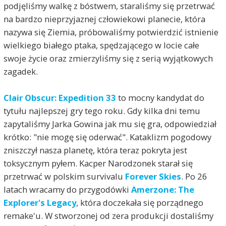
podjęliśmy walkę z bóstwem, staraliśmy się przetrwać
na bardzo nieprzyjaznej człowiekowi planecie, która
nazywa się Ziemia, próbowaliśmy potwierdzić istnienie
wielkiego białego ptaka, spędzającego w locie całe
swoje życie oraz zmierzyliśmy się z serią wyjątkowych
zagadek.
Clair Obscur: Expedition 33
to mocny kandydat do
tytułu najlepszej gry tego roku. Gdy kilka dni temu
zapytaliśmy Jarka Gowina jak mu się gra, odpowiedział
krótko: "nie mogę się oderwać". Kataklizm pogodowy
zniszczył nasza planetę, która teraz pokryta jest
toksycznym pyłem. Kacper Narodzonek starał się
przetrwać w polskim survivalu
Forever Skies
. Po 26
latach wracamy do przygodówki
Amerzone: The
Explorer's Legacy
, która doczekała się porządnego
remake'u. W stworzonej od zera produkcji dostaliśmy