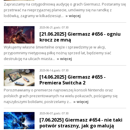
Zapraszamy na cotygodniową audycję o grach Giermasz. Postaramy się
przetrwać na nieprzyjaznej planecie, umówimy się na randkę z
lodówką, zagramy w kilkadziesiąt…
» więcej
2025-06-21, godz. 07:30
[21.06.2025] Giermasz #656 - ogniu
krocz ze mną
Wykujemy własne śmiertelne oręże i sprawdzimy je w akcji,
przypomnimy nietypową piłkę nożną sprzed lat, będziemy siać
destrukcję na ulicach miasta…
» więcej
2025-06-14, godz. 07:30
[14.06.2025] Giermasz #655 -
Premiera Switcha 2
Porozmawiamy o premierze najnowszej konsoli Nintendo oraz
polskich grach prezentowanych na wielu pokazach, pościgamy się
najszybszymi bolidami, postrzelamy z…
» więcej
2025-06-07, godz. 07:30
[7.06.2025] Giermasz #654 - nie taki
potwór straszny, jak go malują