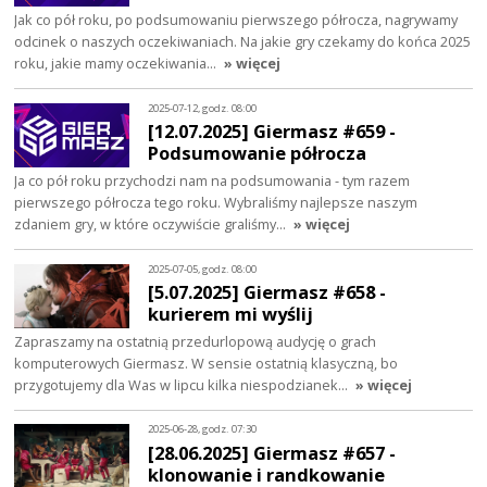
Jak co pół roku, po podsumowaniu pierwszego półrocza, nagrywamy
odcinek o naszych oczekiwaniach. Na jakie gry czekamy do końca 2025
roku, jakie mamy oczekiwania…
» więcej
2025-07-12, godz. 08:00
[12.07.2025] Giermasz #659 -
Podsumowanie półrocza
Ja co pół roku przychodzi nam na podsumowania - tym razem
pierwszego półrocza tego roku. Wybraliśmy najlepsze naszym
zdaniem gry, w które oczywiście graliśmy…
» więcej
2025-07-05, godz. 08:00
[5.07.2025] Giermasz #658 -
kurierem mi wyślij
Zapraszamy na ostatnią przedurlopową audycję o grach
komputerowych Giermasz. W sensie ostatnią klasyczną, bo
przygotujemy dla Was w lipcu kilka niespodzianek…
» więcej
2025-06-28, godz. 07:30
[28.06.2025] Giermasz #657 -
klonowanie i randkowanie