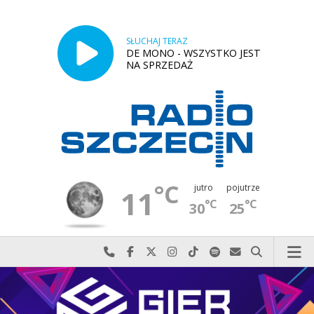
SŁUCHAJ TERAZ
DE MONO - WSZYSTKO JEST
NA SPRZEDAŻ
°C
jutro
pojutrze
11
°C
°C
30
25
Najlepiej po prostu do nas zadzwoń
Odwiedź nas na Facebook-u
Odwiedź nas na X
Odwiedź nas na Instagram-ie
Odwiedź nas na TikTok-u
Szukaj nas na Spotify
Wyślij do nas w
Szukaj