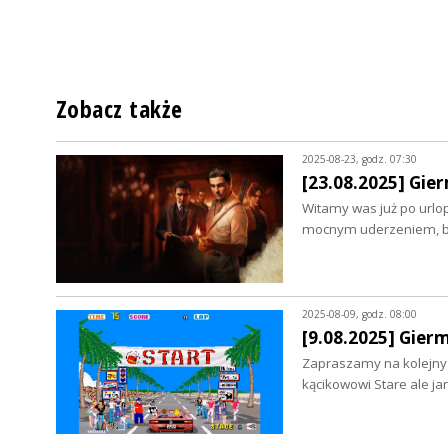
Zobacz także
2025-08-23, godz. 07:30
[23.08.2025] Gier
Witamy was już po urlo
mocnym uderzeniem, bo
2025-08-09, godz. 08:00
[9.08.2025] Gier
Zapraszamy na kolejny 
kącikowowi Stare ale ja