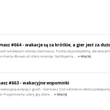
masz #664 - wakacje są za krótkie, a gier jest za duż
pach w kolejnym odcinku Giermaszu. Trochę się poobijaliśmy, ale wracam
 mamy dla was aż cztery recenzje. Spróbujemy…
» więcej
masz #663 - wakacyjne wspominki
wakacyjną audycję o grach - Giermasz. Dziś odcinek w całości poświęcony
re. Przypomnimy cztery gry, które…
» więcej