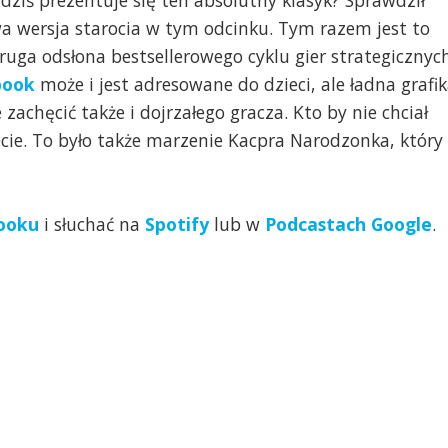
 dziś prezentuje się ten absolutny klasyk? Sprawdził
a wersja starocia w tym odcinku. Tym razem jest to
druga odsłona bestsellerowego cyklu gier strategicznyc
book
może i jest adresowane do dzieci, ale ładna grafi
 zachęcić także i dojrzałego gracza. Kto by nie chciał
cie. To było także marzenie Kacpra Narodzonka, który
ooku
i słuchać na
Spotify
lub w
Podcastach Google
.