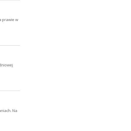
a prawie w
dniowej
niach. Na