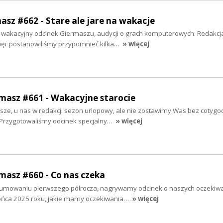
masz #662 - Stare ale jare na wakacje
wakacyjny odcinek Giermaszu, audycji o grach komputerowych. Redakcj
więc postanowiliśmy przypomnieć kilka…
» więcej
rmasz #661 - Wakacyjne starocie
psze, u nas w redakcji sezon urlopowy, ale nie zostawimy Was bez cotygo
e. Przygotowaliśmy odcinek specjalny…
» więcej
rmasz #660 - Co nas czeka
dsumowaniu pierwszego półrocza, nagrywamy odcinek o naszych oczekiwa
końca 2025 roku, jakie mamy oczekiwania…
» więcej