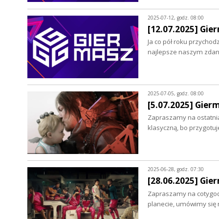
2025-07-12, godz. 08:00
[12.07.2025] Gi
Ja co pół roku przycho
najlepsze naszym zdani
2025-07-05, godz. 08:00
[5.07.2025] Gier
Zapraszamy na ostatni
klasyczną, bo przygotu
2025-06-28, godz. 07:30
[28.06.2025] Gie
Zapraszamy na cotygodn
planecie, umówimy się 