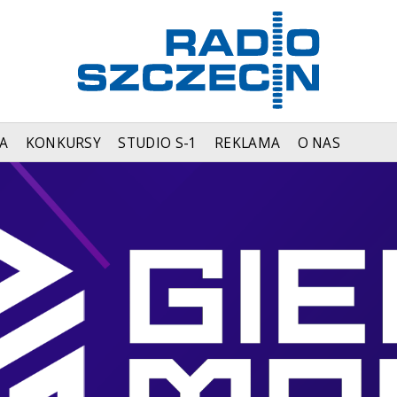
A
KONKURSY
STUDIO S-1
REKLAMA
O NAS