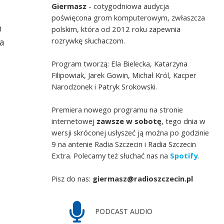
Giermasz
- cotygodniowa audycja
poświęcona grom komputerowym, zwłaszcza
h
polskim, która od 2012 roku zapewnia
rozrywkę słuchaczom.
ka
Program tworzą: Ela Bielecka, Katarzyna
Filipowiak, Jarek Gowin, Michał Król, Kacper
Narodzonek i Patryk Srokowski.
Premiera nowego programu na stronie
internetowej
zawsze w sobotę
, tego dnia w
wersji skróconej usłyszeć ją można po godzinie
9 na antenie Radia Szczecin i Radia Szczecin
Extra. Polecamy też słuchać nas na
Spotify
.
Pisz do nas:
giermasz@radioszczecin.pl
PODCAST AUDIO