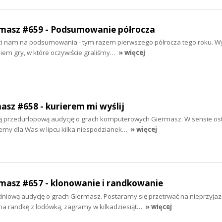
ermasz #659 - Podsumowanie półrocza
dzi nam na podsumowania - tym razem pierwszego półrocza tego roku. W
em gry, w które oczywiście graliśmy…
» więcej
masz #658 - kurierem mi wyślij
ą przedurlopową audycję o grach komputerowych Giermasz. W sensie ost
jemy dla Was w lipcu kilka niespodzianek…
» więcej
rmasz #657 - klonowanie i randkowanie
iową audycję o grach Giermasz. Postaramy się przetrwać na nieprzyjaz
na randkę z lodówką, zagramy w kilkadziesiąt…
» więcej