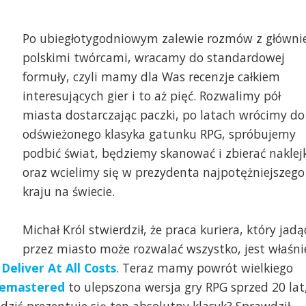
Po ubiegłotygodniowym zalewie rozmów z główni
polskimi twórcami, wracamy do standardowej
formuły, czyli mamy dla Was recenzje całkiem
interesujących gier i to aż pięć. Rozwalimy pół
miasta dostarczając paczki, po latach wrócimy do
odświeżonego klasyka gatunku RPG, spróbujemy
podbić świat, będziemy skanować i zbierać naklej
oraz wcielimy się w prezydenta najpotężniejszego
kraju na świecie.
Michał Król stwierdził, że praca kuriera, który jadą
przez miasto może rozwalać wszystko, jest właśni
a
Deliver At All Costs
. Teraz mamy powrót wielkiego
 Remastered
to ulepszona wersja gry RPG sprzed 20 lat