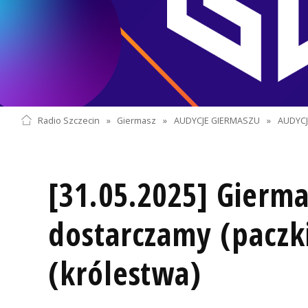
Radio Szczecin
»
Giermasz
»
AUDYCJE GIERMASZU
»
AUDYC
[31.05.2025] Gierma
dostarczamy (paczk
(królestwa)