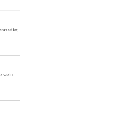
przed lat,
a wielu