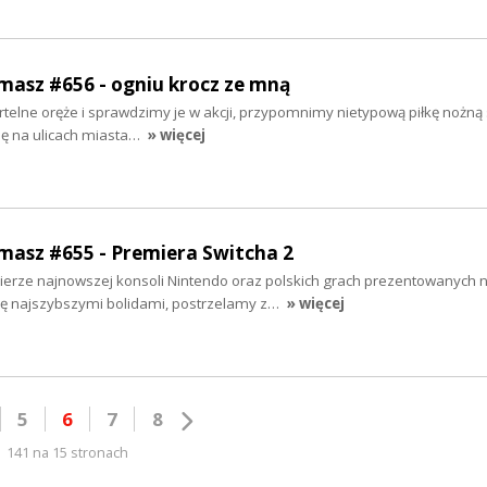
rmasz #656 - ogniu krocz ze mną
elne oręże i sprawdzimy je w akcji, przypomnimy nietypową piłkę nożną s
ję na ulicach miasta…
» więcej
rmasz #655 - Premiera Switcha 2
ze najnowszej konsoli Nintendo oraz polskich grach prezentowanych n
ię najszybszymi bolidami, postrzelamy z…
» więcej
5
6
7
8
141 na 15 stronach