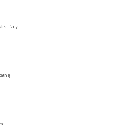
ybraliśmy
atnią
nej