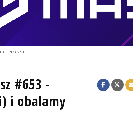
JE GIERMASZU
sz #653 -
i) i obalamy