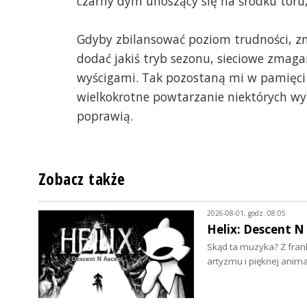
czarny dym unoszący się na środku toru,
Gdyby zbilansować poziom trudności, z
dodać jakiś tryb sezonu, sieciowe zmag
wyścigami. Tak pozostaną mi w pamięci 
wielkokrotne powtarzanie niektórych wyśc
poprawią.
Zobacz także
2026-08-01, godz. 08:05
Helix: Descent N
Skąd ta muzyka? Z frank
artyzmu i pięknej anima