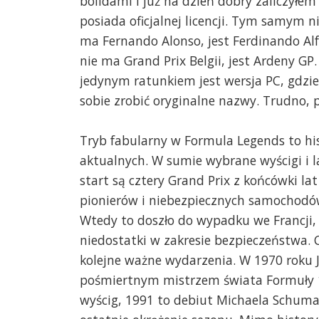
bolidami i już na dzień dobry zaliczyłe
posiada oficjalnej licencji. Tym samym n
ma Fernando Alonso, jest Ferdinando Al
nie ma Grand Prix Belgii, jest Ardeny GP.
jedynym ratunkiem jest wersja PC, gdzie 
sobie zrobić oryginalne nazwy. Trudno, p
Tryb fabularny w Formula Legends to his
aktualnych. W sumie wybrane wyścigi i la
start są cztery Grand Prix z końcówki la
pionierów i niebezpiecznych samochodów
Wtedy to doszło do wypadku we Francji, 
niedostatki w zakresie bezpieczeństwa. 
kolejne ważne wydarzenia. W 1970 roku J
pośmiertnym mistrzem świata Formuły 1
wyścig, 1991 to debiut Michaela Schuma