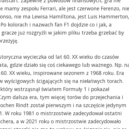
m falstart. Zapewne z powodów finansowych, gra nie
ie mamy zespołu Ferrari, ale jest czerwone Ferenzo, ni
fonso, nie ma Lewisa Hamiltona, jest Luis Hammerton
 Po kolorach i nazwach fan F1 dojdzie co i jak, a
gracze już rozgryźli w jakim pliku trzeba grzebać by
rzeżyję.
toryczna wycieczka od lat 60. XX wieku do czasów
ta, gdzie działo się coś ciekawego lub ważnego. Np. n
t 60. XX wieku, inspirowane sezonem z 1968 roku. Era
 wyścigowych ścigających się na niełatwych torach.
który wstrząsnął światem Formuły 1 i pokazał
Czym dalsza era, tym więcej torów do przejechania i
ochen Rindt został pierwszym i na szczęście jedynym
. W roku 1981 o mistrzostwie zadecydował ostatni
chera, a w 2021 roku o mistrzostwie zadecydowało