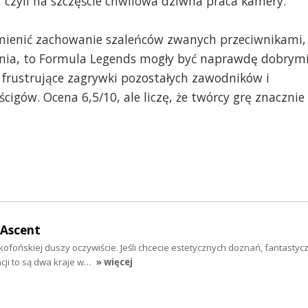
 czyli na szczęście chwilowa dziwna praca kamery.
mienić zachowanie szaleńców zwanych przeciwnikami,
ania, to Formula Legends mogły być naprawdę dobrym
frustrujące zagrywki pozostałych zawodników i
igów. Ocena 6,5/10, ale liczę, że twórcy grę znacznie
 Ascent
ofońskiej duszy oczywiście. Jeśli chcecie estetycznych doznań, fantastycz
cji to są dwa kraje w…
» więcej