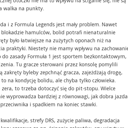
znej otoczki nie ma to wpływu na ściganie się, nie są
ła walka na punkty.
zda i z Formula Legends jest mały problem. Nawet
e blokadzie hamulców, bolid potrafi nienaturalnie
ręty było łatwiejsze na zużytych oponach niż na
stia praktyki. Niestety nie mamy wpływu na zachowani
 Co do zasady Formuła 1 jest sportem bezkontaktowym,
dzenia. Tu gracze sterowani przez konsolę pomylili
ą zakręty byleby zepchnąć gracza, zajeżdżają drogę,
to na kondycję bolidu, ale chyba tylko człowieka.
 zera, to trzeba dotoczyć się do pit-stopu. Wielce
c nie wyprowadza bardziej z równowagi, jak dobra jazda
rzeciwnika i spadkiem na koniec stawki.
 kwalifikacje, strefy DRS, zużycie paliwa, degradacja