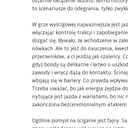
ostatnie okrążenie sezonu. Mimo historyc
to scenariusze do odegrania, tylko zwyk
W grze wyścigowej najważniejsza jest ja
włączając kontrolę trakcji i zapobiegani
ślizgać się. Bywało, że wchodzenie w zak
nówkach. Ale to jest do nauczenia, kwe
przeciwników, a ci jeżdżą jak szaleńcy.
gdyż bolidy są delikatne i łatwo o uszko
zawody i wręcz dążą do kontaktu. Ścinaj
wbijają się w bariery. Co prawda wpływa 
Trzeba uważać, bo jak energia zejdzie do
irytująca jest jazda z wariatami, bo ni
zakończona bezceremonialnym atakiem p
Ogólnie pomysł na ściganie jest fajny. Są