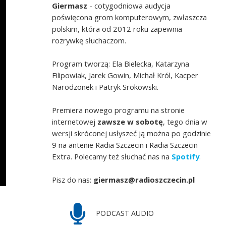
Giermasz
- cotygodniowa audycja
poświęcona grom komputerowym, zwłaszcza
polskim, która od 2012 roku zapewnia
rozrywkę słuchaczom.
Program tworzą: Ela Bielecka, Katarzyna
Filipowiak, Jarek Gowin, Michał Król, Kacper
Narodzonek i Patryk Srokowski.
Premiera nowego programu na stronie
internetowej
zawsze w sobotę
, tego dnia w
wersji skróconej usłyszeć ją można po godzinie
9 na antenie Radia Szczecin i Radia Szczecin
Extra. Polecamy też słuchać nas na
Spotify
.
Pisz do nas:
giermasz@radioszczecin.pl
PODCAST AUDIO