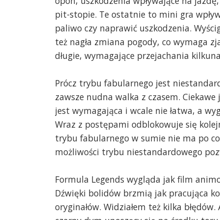
opon, uszkodzenia wpływające na jazdę, 
pit-stopie. Te ostatnie to mini gra wpł
paliwo czy naprawić uszkodzenia. Wyścig
też nagła zmiana pogody, co wymaga zj
długie, wymagające przejachania kilkunas
Prócz trybu fabularnego jest niestandar
zawsze nudna walka z czasem. Ciekawe j
jest wymagająca i wcale nie łatwa, a w
Wraz z postępami odblokowuje się kolejn
trybu fabularnego w sumie nie ma po co j
możliwości trybu niestandardowego poz
Formula Legends wygląda jak film anim
Dźwięki bolidów brzmią jak pracująca ko
oryginałów. Widziałem też kilka błędów. 