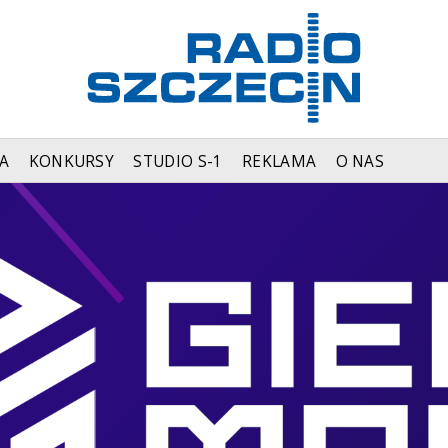
A
KONKURSY
STUDIO S-1
REKLAMA
O NAS