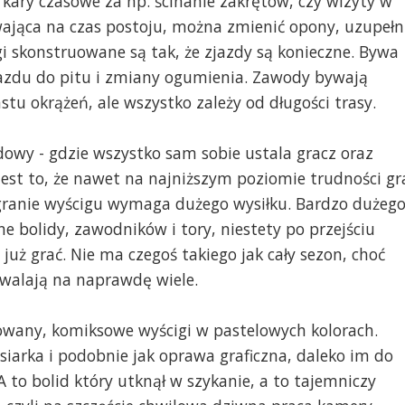
kary czasowe za np. ścinanie zakrętów, czy wizyty w
ywająca na czas postoju, można zmienić opony, uzupełn
i skonstruowane są tak, że zjazdy są konieczne. Bywa
azdu do pitu i zmiany ogumienia. Zawody bywają
tu okrążeń, ale wszystko zależy od długości trasy.
dowy - gdzie wszystko sam sobie ustala gracz oraz
est to, że nawet na najniższym poziomie trudności gr
ygranie wyścigu wymaga dużego wysiłku. Bardzo dużego
e bolidy, zawodników i tory, niestety po przejściu
uż grać. Nie ma czegoś takiego jak cały sezon, choć
walają na naprawdę wiele.
owany, komiksowe wyścigi w pastelowych kolorach.
siarka i podobnie jak oprawa graficzna, daleko im do
A to bolid który utknął w szykanie, a to tajemniczy