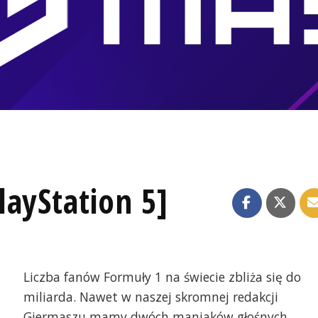
ayStation 5]
Liczba fanów Formuły 1 na świecie zbliża się do
miliarda. Nawet w naszej skromnej redakcji
Giermaszu mamy dwóch maniaków głośnych