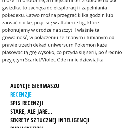
może i monotonne, a miejscami też zrobione na pół
gwizdka, to zachęca do eksploracji i zapełniania
pokedexu. Łatwo można przegrać kilka godzin lub
zarwać nockę, pnąc się w alfabecie lig, które
pokonujemy w drodze na szczyt. I właśnie ta
grywalność, w połączeniu ze znanym i lubianym od
prawie trzech dekad uniwersum Pokemon każe
plasować tą grę wysoko, co przyda się serii, po średnio
przyjętym Scarlet/Violet. Ode mnie dziewiątka.
AUDYCJE GIERMASZU
RECENZJE
SPIS RECENZJI
STARE, ALE JARE...
SEKRETY SZTUCZNEJ INTELIGENCJI