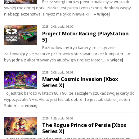
Przez śniegi i mrozy pewna mała mysz wraca do
swojej rodzinnej norki. Norka jest pusta i zniszczona, dookoła zaspy i
niebezpieczeństwa, a mysz ma tylko niewielki…
» więcej
2025-12-06, godz. 08:02
Project Motor Racing [PlayStation
5]
Rozbudowany tryb kariery, realistycznie
zachowujący się na torze przeciwnicy sterowani przez komputer - to
były jedne z akcentowanych atutów gry Project Motor…
» więcej
2025-12-06, godz. 08:01
Marvel Cosmic Invasion [Xbox
Series X]
To jest tak bardzo w latach 80. i 90., że zacząłem szukać swojej karty do
wypożyczalni VHS. Ale to jest też tak dobre. To jest tak dobre, jak ten
Spider…
» więcej
2025-11-29, godz. 08:05
The Rogue Prince of Persia [Xbox
Series X]