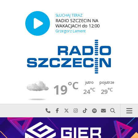
SŁUCHAJ TERAZ
RADIO SZCZECIN NA
WAKACJACH do 12:00
Grzegorz Lament
°C
jutro
pojutrze
19
°C
°C
24
29
Najlepiej po prostu do nas zadzwoń
Odwiedź nas na Facebook-u
Odwiedź nas na X
Odwiedź nas na Instagram-ie
Odwiedź nas na TikTok-u
Szukaj nas na Spotify
Wyślij do nas w
Szukaj