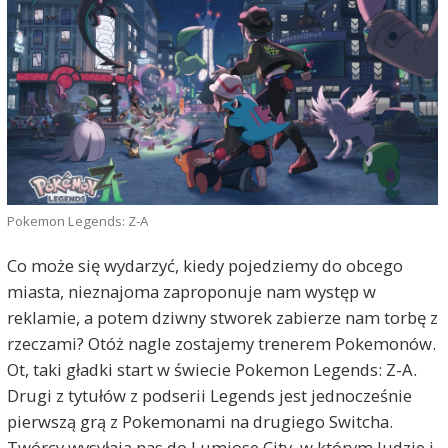
Pokemon Legends: Z-A
Co może się wydarzyć, kiedy pojedziemy do obcego
miasta, nieznajoma zaproponuje nam występ w
reklamie, a potem dziwny stworek zabierze nam torbę z
rzeczami? Otóż nagle zostajemy trenerem Pokemonów.
Ot, taki gładki start w świecie Pokemon Legends: Z-A.
Drugi z tytułów z podserii Legends jest jednocześnie
pierwszą grą z Pokemonami na drugiego Switcha.
Twórcy wysyłają nas do Lumiose City, w którym ludzie i