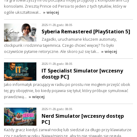
Ta gra towarzyszy mi od początku mojej przygody z komputerami czy
konsolami. Zresztą Prince od Persia to jeden z tych tytułów, który w
ogóle ukształtował…
» więcej
2025-11-29, godz. 08:05
Syberia Remastered [PlayStation 5]
Zagadki, uruchamiane kluczem automaty,
clockpunk i rodzinna tajemnica. Czego chcieć więcej? To było
oczywiście pytanie retoryczne. Ale skoro już się tak…
» więcej
2025-11-29, godz. 08:05
IT Specialist Simulator [wczesny
dostęp PC]
Jako informatyk pracujący w radiu po prostu nie mogłem przejść obok
tej gry obojętnie, bo kiedy pojawia się tytuł, który próbuje symulować
prawdziwą…
» więcej
2025-11-29, godz. 08:05
Nerd Simulator [wczesny dostęp
PC]
Każdy gracz kiedyś zarwał nockę lub siedział za długo przy klawiaturze
czy z padem w ręku. Najważniejsze, aby to nie stawało się regułą.