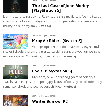
2025-12-13, godz. 08:05
The Last Case of John Morley
[PlayStation 5]
Jest mroczna, to na pewno. Rozwiązuje się zagadki, tak. Ale nie trzeba
mieć do nich ilorazu inteligencji pod sufit. I jest retro. Wymieniam te
rzeczy, bo skończyłam…
» więcej
2025-12-13, godz. 08:05
Kirby Air Riders [Switch 2]
W mojej opinii Nintendo ostatnimi czasy nie myli
się, jeśli chodzi o premiery gier ze swoich sztandarowych uniwersów
na nowy sprzęt. Oczywiście, dużo miłości…
» więcej
2025-12-06, godz. 08:04
Pools [PlayStation 5]
Myślałem, że w Pools pooglądam baseniary z
Twitcha, a to miejscami niepokojący, klaustrofobiczny i psychodeliczny
symulator chodzenia po... basenach. Nie…
» więcej
2025-12-06, godz. 08:03
Winter Burrow [PC]