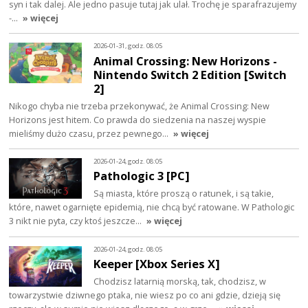
syn i tak dalej. Ale jedno pasuje tutaj jak ulał. Trochę je sparafrazujemy
-…
» więcej
2026-01-31, godz. 08:05
Animal Crossing: New Horizons -
Nintendo Switch 2 Edition [Switch
2]
Nikogo chyba nie trzeba przekonywać, że Animal Crossing: New
Horizons jest hitem. Co prawda do siedzenia na naszej wyspie
mieliśmy dużo czasu, przez pewnego…
» więcej
2026-01-24, godz. 08:05
Pathologic 3 [PC]
Są miasta, które proszą o ratunek, i są takie,
które, nawet ogarnięte epidemią, nie chcą być ratowane. W Pathologic
3 nikt nie pyta, czy ktoś jeszcze…
» więcej
2026-01-24, godz. 08:05
Keeper [Xbox Series X]
Chodzisz latarnią morską, tak, chodzisz, w
towarzystwie dziwnego ptaka, nie wiesz po co ani gdzie, dzieją się