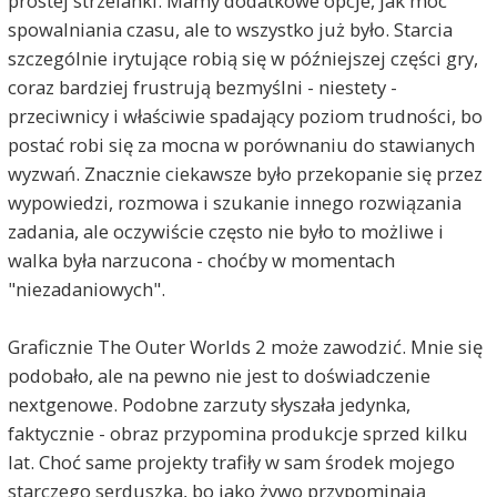
prostej strzelanki. Mamy dodatkowe opcje, jak moc
spowalniania czasu, ale to wszystko już było. Starcia
szczególnie irytujące robią się w późniejszej części gry,
coraz bardziej frustrują bezmyślni - niestety -
przeciwnicy i właściwie spadający poziom trudności, bo
postać robi się za mocna w porównaniu do stawianych
wyzwań. Znacznie ciekawsze było przekopanie się przez
wypowiedzi, rozmowa i szukanie innego rozwiązania
zadania, ale oczywiście często nie było to możliwe i
walka była narzucona - choćby w momentach
"niezadaniowych".
Graficznie The Outer Worlds 2 może zawodzić. Mnie się
podobało, ale na pewno nie jest to doświadczenie
nextgenowe. Podobne zarzuty słyszała jedynka,
faktycznie - obraz przypomina produkcje sprzed kilku
lat. Choć same projekty trafiły w sam środek mojego
starczego serduszka, bo jako żywo przypominają