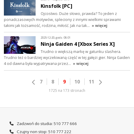
Kinsfolk [PC]
Ojcostwo. Duże słowo, prawda? To jeden z
ponadczasowych motywów, spleciony z innymi wielkimi sprawami
takimi jak tożsamość, rodzina, miłość. Jak na tak…
» więcej
2025-12-20, godz. 08:01
Ninja Gaiden 4 [Xbox Series X]
Trudno o większą markę w gatunku slashera.
Trudno też o bardziej wyczekiwaną część w tej gałęzi gier. Ninja Gaiden
4 od dawna była wypatrywana przez…
» więcej
7
8
9
10
11
1725 na 173 stronach
Zadzwoń do studia: 510 777 666
Czujny non stop: 510 777 222