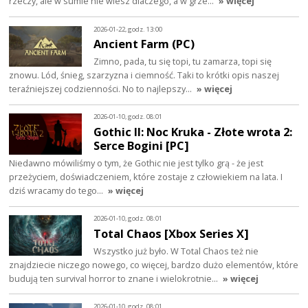
rzeczy, ale w sumie nie wiesz dlaczego, a w grze…
» więcej
2026-01-22, godz. 13:00
Ancient Farm (PC)
Zimno, pada, tu się topi, tu zamarza, topi się
znowu. Lód, śnieg, szarzyzna i ciemność. Taki to krótki opis naszej
teraźniejszej codzienności. No to najlepszy…
» więcej
2026-01-10, godz. 08:01
Gothic II: Noc Kruka - Złote wrota 2:
Serce Bogini [PC]
Niedawno mówiliśmy o tym, że Gothic nie jest tylko grą - że jest
przeżyciem, doświadczeniem, które zostaje z człowiekiem na lata. I
dziś wracamy do tego…
» więcej
2026-01-10, godz. 08:01
Total Chaos [Xbox Series X]
Wszystko już było. W Total Chaos też nie
znajdziecie niczego nowego, co więcej, bardzo dużo elementów, które
budują ten survival horror to znane i wielokrotnie…
» więcej
2026-01-10, godz. 08:01