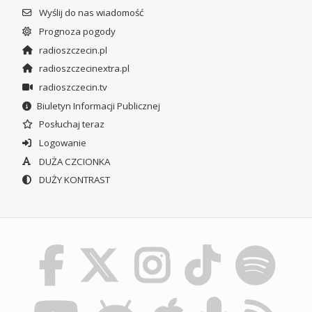
Wyślij do nas wiadomość
Prognoza pogody
radioszczecin.pl
radioszczecinextra.pl
radioszczecin.tv
Biuletyn Informacji Publicznej
Posłuchaj teraz
Logowanie
DUŻA CZCIONKA
DUŻY KONTRAST