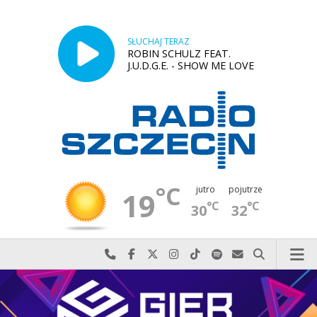
SŁUCHAJ TERAZ
ROBIN SCHULZ FEAT.
J.U.D.G.E. - SHOW ME LOVE
°C
jutro
pojutrze
19
°C
°C
30
32
Najlepiej po prostu do nas zadzwoń
Odwiedź nas na Facebook-u
Odwiedź nas na X
Odwiedź nas na Instagram-ie
Odwiedź nas na TikTok-u
Szukaj nas na Spotify
Wyślij do nas w
Szukaj