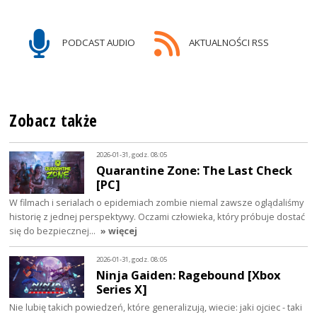
PODCAST AUDIO
AKTUALNOŚCI RSS
Zobacz także
2026-01-31, godz. 08:05
Quarantine Zone: The Last Check
[PC]
W filmach i serialach o epidemiach zombie niemal zawsze oglądaliśmy
historię z jednej perspektywy. Oczami człowieka, który próbuje dostać
się do bezpiecznej…
» więcej
2026-01-31, godz. 08:05
Ninja Gaiden: Ragebound [Xbox
Series X]
Nie lubię takich powiedzeń, które generalizują, wiecie: jaki ojciec - taki