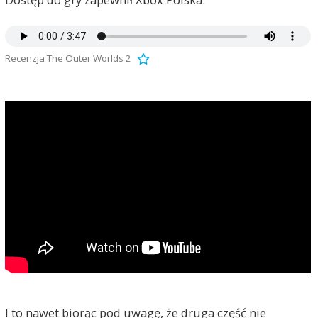
Recenzja The Outer Worlds 2
I to nawet biorąc pod uwagę, że druga część nie