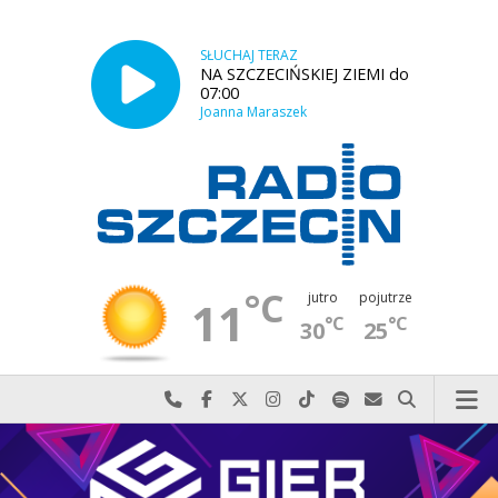
SŁUCHAJ TERAZ
NA SZCZECIŃSKIEJ ZIEMI do
07:00
Joanna Maraszek
°C
jutro
pojutrze
11
°C
°C
30
25
Najlepiej po prostu do nas zadzwoń
Odwiedź nas na Facebook-u
Odwiedź nas na X
Odwiedź nas na Instagram-ie
Odwiedź nas na TikTok-u
Szukaj nas na Spotify
Wyślij do nas w
Szukaj