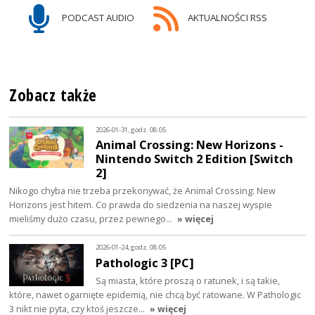
PODCAST AUDIO
AKTUALNOŚCI RSS
Zobacz także
2026-01-31, godz. 08:05
Animal Crossing: New Horizons -
Nintendo Switch 2 Edition [Switch
2]
Nikogo chyba nie trzeba przekonywać, że Animal Crossing: New
Horizons jest hitem. Co prawda do siedzenia na naszej wyspie
mieliśmy dużo czasu, przez pewnego…
» więcej
2026-01-24, godz. 08:05
Pathologic 3 [PC]
Są miasta, które proszą o ratunek, i są takie,
które, nawet ogarnięte epidemią, nie chcą być ratowane. W Pathologic
3 nikt nie pyta, czy ktoś jeszcze…
» więcej