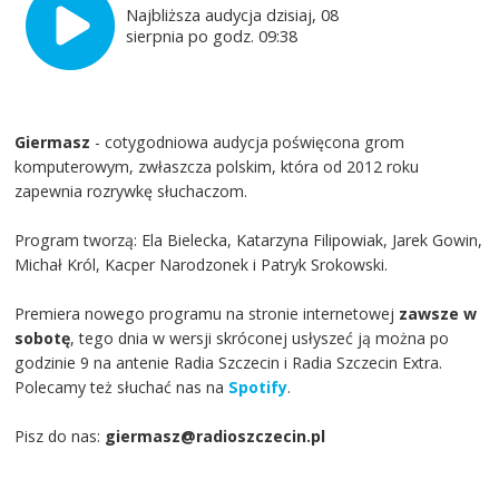
Najbliższa audycja dzisiaj, 08
sierpnia po godz. 09:38
Giermasz
- cotygodniowa audycja poświęcona grom
komputerowym, zwłaszcza polskim, która od 2012 roku
zapewnia rozrywkę słuchaczom.
Program tworzą: Ela Bielecka, Katarzyna Filipowiak, Jarek Gowin,
Michał Król, Kacper Narodzonek i Patryk Srokowski.
Premiera nowego programu na stronie internetowej
zawsze w
sobotę
, tego dnia w wersji skróconej usłyszeć ją można po
godzinie 9 na antenie Radia Szczecin i Radia Szczecin Extra.
Polecamy też słuchać nas na
Spotify
.
Pisz do nas:
giermasz@radioszczecin.pl