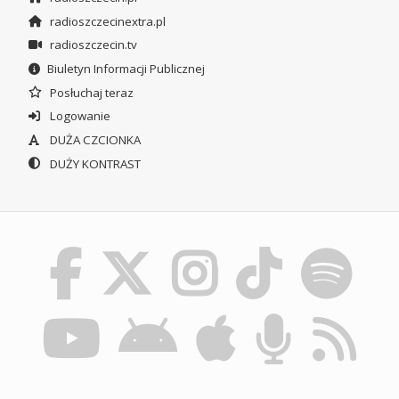
radioszczecinextra.pl
radioszczecin.tv
Biuletyn Informacji Publicznej
Posłuchaj teraz
Logowanie
DUŻA CZCIONKA
DUŻY KONTRAST