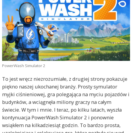
PowerWash Simulator 2
To jest wręcz niezrozumiałe, z drugiej strony pokazuje
piękno naszej ukochanej branży. Prosty symulator
myjki ciśnieniowej, gra polegająca na myciu pojazdów i
budynków, a wciągnęła miliony graczy na całym
świecie. W tym i mnie. I teraz, po kilku latach, wyszła
kontynuacja PowerWash Simulator 2 i ponownie
wsiąkłem na kilkadziesiąt godzin. To bardzo prosta,
uzależniająca i relaksująca gra, która pozbyła się wad