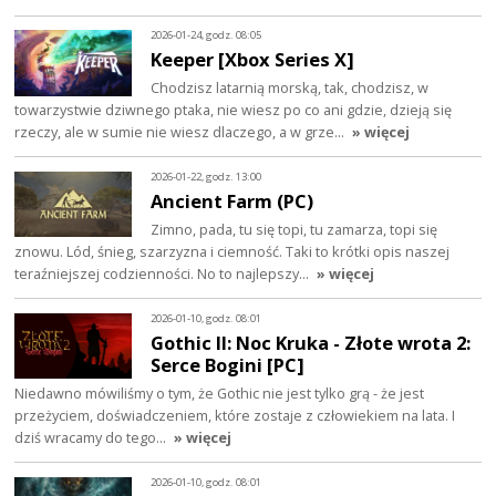
2026-01-24, godz. 08:05
Keeper [Xbox Series X]
Chodzisz latarnią morską, tak, chodzisz, w
towarzystwie dziwnego ptaka, nie wiesz po co ani gdzie, dzieją się
rzeczy, ale w sumie nie wiesz dlaczego, a w grze…
» więcej
2026-01-22, godz. 13:00
Ancient Farm (PC)
Zimno, pada, tu się topi, tu zamarza, topi się
znowu. Lód, śnieg, szarzyzna i ciemność. Taki to krótki opis naszej
teraźniejszej codzienności. No to najlepszy…
» więcej
2026-01-10, godz. 08:01
Gothic II: Noc Kruka - Złote wrota 2:
Serce Bogini [PC]
Niedawno mówiliśmy o tym, że Gothic nie jest tylko grą - że jest
przeżyciem, doświadczeniem, które zostaje z człowiekiem na lata. I
dziś wracamy do tego…
» więcej
2026-01-10, godz. 08:01