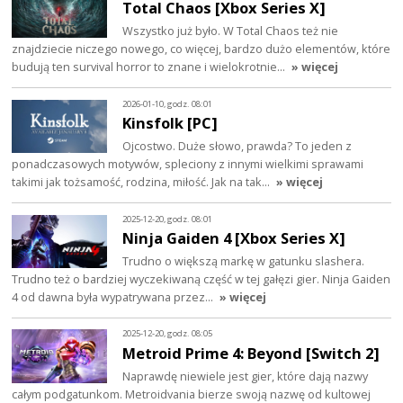
Total Chaos [Xbox Series X]
Wszystko już było. W Total Chaos też nie
znajdziecie niczego nowego, co więcej, bardzo dużo elementów, które
budują ten survival horror to znane i wielokrotnie…
» więcej
2026-01-10, godz. 08:01
Kinsfolk [PC]
Ojcostwo. Duże słowo, prawda? To jeden z
ponadczasowych motywów, spleciony z innymi wielkimi sprawami
takimi jak tożsamość, rodzina, miłość. Jak na tak…
» więcej
2025-12-20, godz. 08:01
Ninja Gaiden 4 [Xbox Series X]
Trudno o większą markę w gatunku slashera.
Trudno też o bardziej wyczekiwaną część w tej gałęzi gier. Ninja Gaiden
4 od dawna była wypatrywana przez…
» więcej
2025-12-20, godz. 08:05
Metroid Prime 4: Beyond [Switch 2]
Naprawdę niewiele jest gier, które dają nazwy
całym podgatunkom. Metroidvania bierze swoją nazwę od kultowej