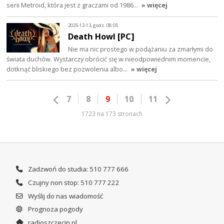
serii Metroid, która jest z graczami od 1986…
» więcej
2025-12-13, godz. 08:05
Death Howl [PC]
Nie ma nic prostego w podążaniu za zmarłymi do
świata duchów. Wystarczy obrócić się w nieodpowiednim momencie,
dotknąć bliskiego bez pozwolenia albo…
» więcej
7
8
9
10
11
1723 na 173 stronach
Zadzwoń do studia: 510 777 666
Czujny non stop: 510 777 222
Wyślij do nas wiadomość
Prognoza pogody
radioszczecin.pl