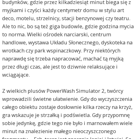
budynków, gdzie przez kilkadziesiąt minut biega się z
myjkami i czyści każdy centymetr domu w stylu art
deco, motelu, strzelnicy, stacji benzynowej czy teatru.
Ale to nic, bo są też giga budowle, gdzie godzina mycia
to norma. Wielki ośrodek narciarski, centrum
handlowe, wystawa Układu Słonecznego, dyskoteka na
wrotkach czy park wspinaczkowy. Przy niektórych
naprawdę się trzeba napracować, machać tą myjką
przez długi czas, ale jest to dziwnie relaksujące i
wciągające.
Z wielkich plusów PowerWash Simulator 2, twórcy
wprowadzili świetne ułatwienie. Gdy do wyczyszczenia
całego obiektu zostaje dosłownie kilka rzeczy na krzyż,
gra wskazuje je strzałką i podświetla. Gdy przypomnę
sobie jedynkę, gdzie tego nie było i marnowałem wiele
minut na znalezienie małego nieoczyszczonego