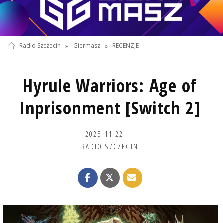
Radio Szczecin
»
Giermasz
»
RECENZJE
Hyrule Warriors: Age of
Inprisonment [Switch 2]
2025-11-22
RADIO SZCZECIN