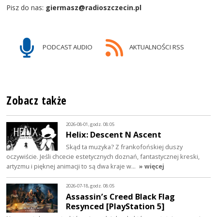
Pisz do nas:
giermasz@radioszczecin.pl
PODCAST AUDIO
AKTUALNOŚCI RSS
Zobacz także
2026-08-01, godz. 08:05
Helix: Descent N Ascent
Skąd ta muzyka? Z frankofońskiej duszy
oczywiście. Jeśli chcecie estetycznych doznań, fantastycznej kreski,
artyzmu i pięknej animacji to są dwa kraje w…
» więcej
2026-07-18, godz. 08:05
Assassin’s Creed Black Flag
Resynced [PlayStation 5]