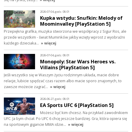
2026-07-04, godz. 08:01
Kupka wstydu: Snufkin: Melody of
Moominvalley [PlayStation 5]
Przepiękna grafika, muzyka stworzona we współpracy z Sigur Ros, ale
przede wszystkim - świat Muminków jakby wzięty wprost z wyobraźni
każdego dzieciaka…
» więcej
2026-07-04, godz. 08:01
Monopoly: Star Wars Heroes vs.
Villains [PlayStation 5]
Jeśli wszystko się w Waszym życiu rodzinnym układa, macie dobre
relacje, lubicie spędzać czas razem albo macie sporo znajomych, to
zawsze możecie zagrać…
» więcej
2026-06-27, godz. 08:01
EA Sports UFC 6 [PlayStation 5]
Możesz być kim chcesz. Na przykład zawodnikiem
UFC. Ja bym chciał. Po UFC 6 chcę jeszcze bardziej. Gra, która opiera się
na sportowym gigancie MMA idzie…
» więcej