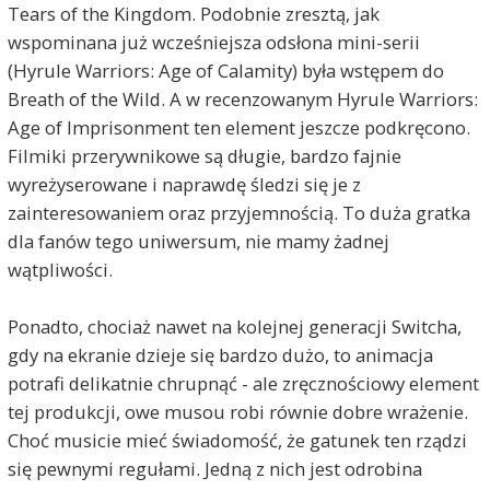
Tears of the Kingdom. Podobnie zresztą, jak
wspominana już wcześniejsza odsłona mini-serii
(Hyrule Warriors: Age of Calamity) była wstępem do
Breath of the Wild. A w recenzowanym Hyrule Warriors:
Age of Imprisonment ten element jeszcze podkręcono.
Filmiki przerywnikowe są długie, bardzo fajnie
wyreżyserowane i naprawdę śledzi się je z
zainteresowaniem oraz przyjemnością. To duża gratka
dla fanów tego uniwersum, nie mamy żadnej
wątpliwości.
Ponadto, chociaż nawet na kolejnej generacji Switcha,
gdy na ekranie dzieje się bardzo dużo, to animacja
potrafi delikatnie chrupnąć - ale zręcznościowy element
tej produkcji, owe musou robi równie dobre wrażenie.
Choć musicie mieć świadomość, że gatunek ten rządzi
się pewnymi regułami. Jedną z nich jest odrobina