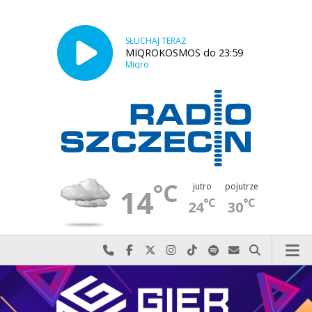
SŁUCHAJ TERAZ
MIQROKOSMOS do 23:59
Miqro
°C
jutro
pojutrze
14
°C
°C
24
30
Najlepiej po prostu do nas zadzwoń
Odwiedź nas na Facebook-u
Odwiedź nas na X
Odwiedź nas na Instagram-ie
Odwiedź nas na TikTok-u
Szukaj nas na Spotify
Wyślij do nas w
Szukaj