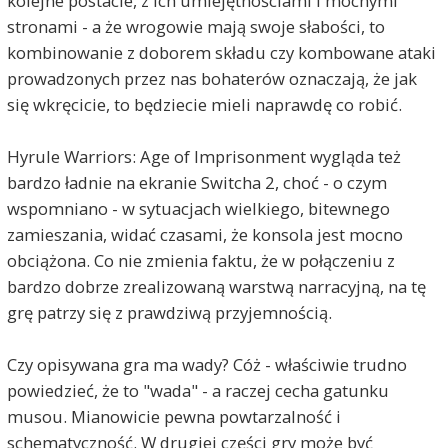
kolejne postacie, z ich umiejętnościami i mocnymi
stronami - a że wrogowie mają swoje słabości, to
kombinowanie z doborem składu czy kombowane ataki
prowadzonych przez nas bohaterów oznaczają, że jak
się wkręcicie, to będziecie mieli naprawdę co robić.
Hyrule Warriors: Age of Imprisonment wygląda też
bardzo ładnie na ekranie Switcha 2, choć - o czym
wspomniano - w sytuacjach wielkiego, bitewnego
zamieszania, widać czasami, że konsola jest mocno
obciążona. Co nie zmienia faktu, że w połączeniu z
bardzo dobrze zrealizowaną warstwą narracyjną, na tę
grę patrzy się z prawdziwą przyjemnością.
Czy opisywana gra ma wady? Cóż - właściwie trudno
powiedzieć, że to "wada" - a raczej cecha gatunku
musou. Mianowicie pewna powtarzalność i
schematyczność. W drugiej części gry może być