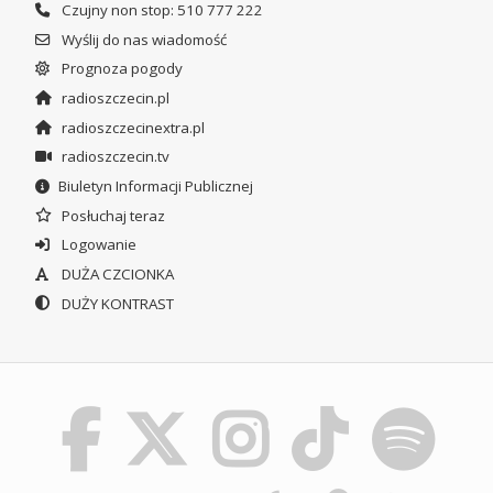
Czujny non stop: 510 777 222
Wyślij do nas wiadomość
Prognoza pogody
radioszczecin.pl
radioszczecinextra.pl
radioszczecin.tv
Biuletyn Informacji Publicznej
Posłuchaj teraz
Logowanie
DUŻA CZCIONKA
DUŻY KONTRAST