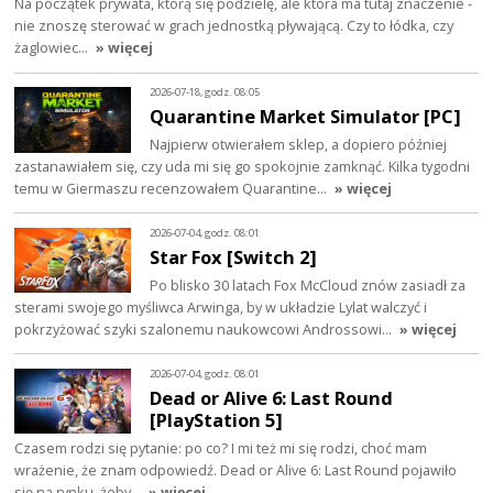
Na początek prywata, którą się podzielę, ale która ma tutaj znaczenie -
nie znoszę sterować w grach jednostką pływającą. Czy to łódka, czy
żaglowiec…
» więcej
2026-07-18, godz. 08:05
Quarantine Market Simulator [PC]
Najpierw otwierałem sklep, a dopiero później
zastanawiałem się, czy uda mi się go spokojnie zamknąć. Kilka tygodni
temu w Giermaszu recenzowałem Quarantine…
» więcej
2026-07-04, godz. 08:01
Star Fox [Switch 2]
Po blisko 30 latach Fox McCloud znów zasiadł za
sterami swojego myśliwca Arwinga, by w układzie Lylat walczyć i
pokrzyżować szyki szalonemu naukowcowi Androssowi…
» więcej
2026-07-04, godz. 08:01
Dead or Alive 6: Last Round
[PlayStation 5]
Czasem rodzi się pytanie: po co? I mi też mi się rodzi, choć mam
wrażenie, że znam odpowiedź. Dead or Alive 6: Last Round pojawiło
się na rynku, żeby…
» więcej