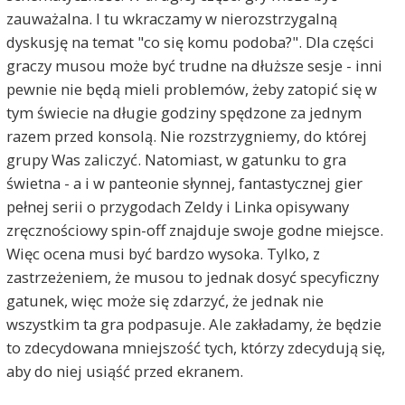
zauważalna. I tu wkraczamy w nierozstrzygalną
dyskusję na temat "co się komu podoba?". Dla części
graczy musou może być trudne na dłuższe sesje - inni
pewnie nie będą mieli problemów, żeby zatopić się w
tym świecie na długie godziny spędzone za jednym
razem przed konsolą. Nie rozstrzygniemy, do której
grupy Was zaliczyć. Natomiast, w gatunku to gra
świetna - a i w panteonie słynnej, fantastycznej gier
pełnej serii o przygodach Zeldy i Linka opisywany
zręcznościowy spin-off znajduje swoje godne miejsce.
Więc ocena musi być bardzo wysoka. Tylko, z
zastrzeżeniem, że musou to jednak dosyć specyficzny
gatunek, więc może się zdarzyć, że jednak nie
wszystkim ta gra podpasuje. Ale zakładamy, że będzie
to zdecydowana mniejszość tych, którzy zdecydują się,
aby do niej usiąść przed ekranem.