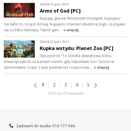
2026-06-27, godz. 08:01
Arms of God [PC]
Kupując grę we Wczesnym Dostępie, kupujesz
nie tylko to, co jest dzisiaj. Kupujesz również obietnicę tego, co pojawi
się za kilka miesięcy. Takich gier…
» więcej
2026-06-27, godz. 08:01
Kupka wstydu: Planet Zoo [PC]
Słyszycie to? To ścieżka dźwiękowa, która
towarzyszyła mi za każdym razem, gdy odpalałam Zoo Tycoon w
dzieciństwie. Część z was pewnie też rozpoznała…
» więcej
1
2
3
4
5
1723 na 173 stronach
Zadzwoń do studia: 510 777 666