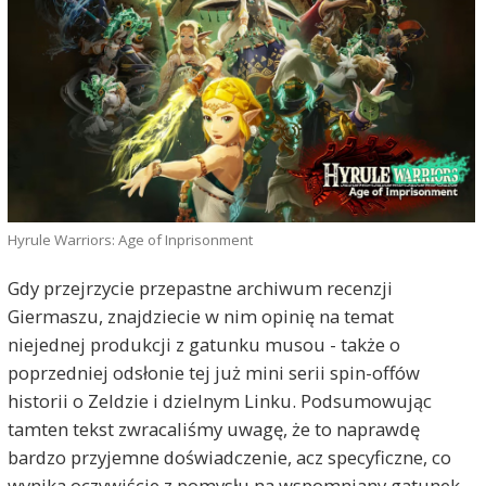
Hyrule Warriors: Age of Inprisonment
Gdy przejrzycie przepastne archiwum recenzji
Giermaszu, znajdziecie w nim opinię na temat
niejednej produkcji z gatunku musou - także o
poprzedniej odsłonie tej już mini serii spin-offów
historii o Zeldzie i dzielnym Linku. Podsumowując
tamten tekst zwracaliśmy uwagę, że to naprawdę
bardzo przyjemne doświadczenie, acz specyficzne, co
wynika oczywiście z pomysłu na wspomniany gatunek.