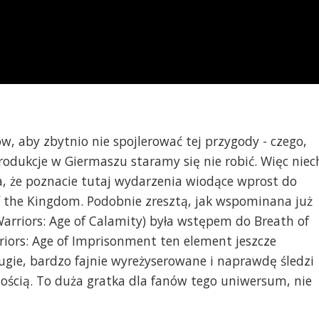
, aby zbytnio nie spojlerować tej przygody - czego,
 produkcje w Giermaszu staramy się nie robić. Więc niec
, że poznacie tutaj wydarzenia wiodące wprost do
f the Kingdom. Podobnie zresztą, jak wspominana już
Warriors: Age of Calamity) była wstępem do Breath of
iors: Age of Imprisonment ten element jeszcze
ugie, bardzo fajnie wyreżyserowane i naprawdę śledzi
ością. To duża gratka dla fanów tego uniwersum, nie