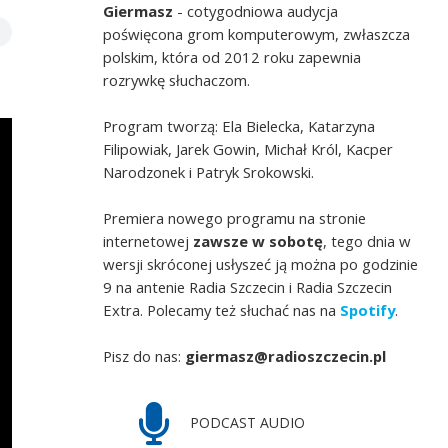
Giermasz
- cotygodniowa audycja
poświęcona grom komputerowym, zwłaszcza
polskim, która od 2012 roku zapewnia
rozrywkę słuchaczom.
Program tworzą: Ela Bielecka, Katarzyna
Filipowiak, Jarek Gowin, Michał Król, Kacper
Narodzonek i Patryk Srokowski.
Premiera nowego programu na stronie
internetowej
zawsze w sobotę
, tego dnia w
wersji skróconej usłyszeć ją można po godzinie
9 na antenie Radia Szczecin i Radia Szczecin
Extra. Polecamy też słuchać nas na
Spotify
.
Pisz do nas:
giermasz@radioszczecin.pl
PODCAST AUDIO