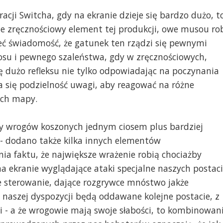
acji Switcha, gdy na ekranie dzieje się bardzo dużo, t
ale zręcznościowy element tej produkcji, owe musou ro
eć świadomość, że gatunek ten rządzi się pewnymi
aosu i pewnego szaleństwa, gdy w zręcznościowych,
ę dużo refleksu nie tylko odpowiadając na poczynania
 się podzielność uwagi, aby reagować na różne
ach mapy.
 wrogów koszonych jednym ciosem plus bardziej
- dodano także kilka innych elementów
ia faktu, że największe wrażenie robią chociażby
 ekranie wyglądające ataki specjalne naszych postaci
e sterowanie, dające rozgrywce mnóstwo jakże
 naszej dyspozycji będą oddawane kolejne postacie, z
 - a że wrogowie mają swoje słabości, to kombinowan