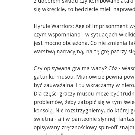
z doborem składu czy kombowane ataki 
się wkręcicie, to będziecie mieli naprawd
Hyrule Warriors: Age of Imprisonment wy
czym wspomniano - w sytuacjach wielkie
jest mocno obciążona. Co nie zmienia fa
warstwą narracyjną, na tę grę patrzy si
Czy opisywana gra ma wady? Cóż - właści
gatunku musou. Mianowicie pewna powta
być zauważalna. I tu wkraczamy w niero
Dla części graczy musou może być trudne 
problemów, żeby zatopić się w tym świe
konsolą. Nie rozstrzygniemy, do której 
świetna - a i w panteonie słynnej, fantas
opisywany zręcznościowy spin-off znajd