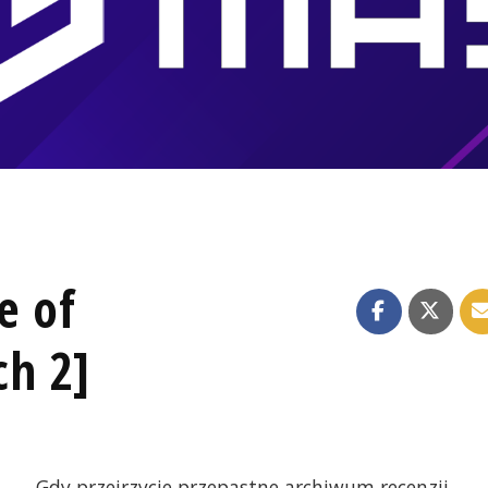
e of
ch 2]
Gdy przejrzycie przepastne archiwum recenzji