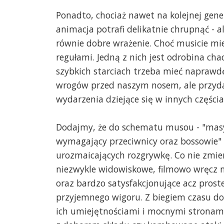
Ponadto, chociaż nawet na kolejnej gener
animacja potrafi delikatnie chrupnąć - 
równie dobre wrażenie. Choć musicie mi
regułami. Jedną z nich jest odrobina ch
szybkich starciach trzeba mieć naprawd
wrogów przed naszym nosem, ale przyda
wydarzenia dziejące się w innych części
Dodajmy, że do schematu musou - "masy
wymagający przeciwnicy oraz bossowie" 
urozmaicających rozgrywkę. Co nie zmien
niezwykle widowiskowe, filmowo wręcz na
oraz bardzo satysfakcjonujące acz prost
przyjemnego wigoru. Z biegiem czasu do
ich umiejętnościami i mocnymi stronami