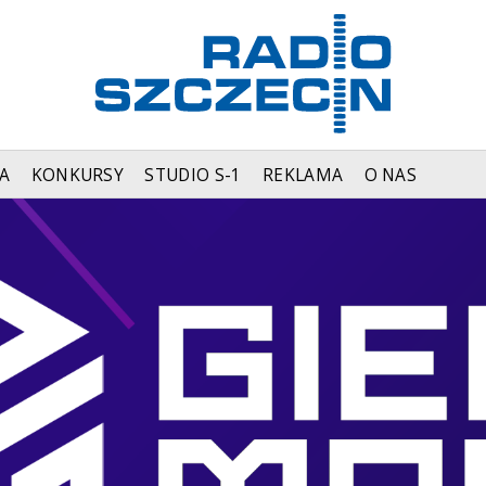
A
KONKURSY
STUDIO S-1
REKLAMA
O NAS