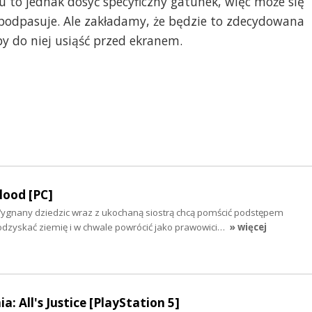
u to jednak dosyć specyficzny gatunek, więc może się
 podpasuje. Ale zakładamy, że będzie to zdecydowana
by do niej usiąść przed ekranem.
lood [PC]
Wygnany dziedzic wraz z ukochaną siostrą chcą pomścić podstępem
zyskać ziemię i w chwale powrócić jako prawowici…
» więcej
 All's Justice [PlayStation 5]