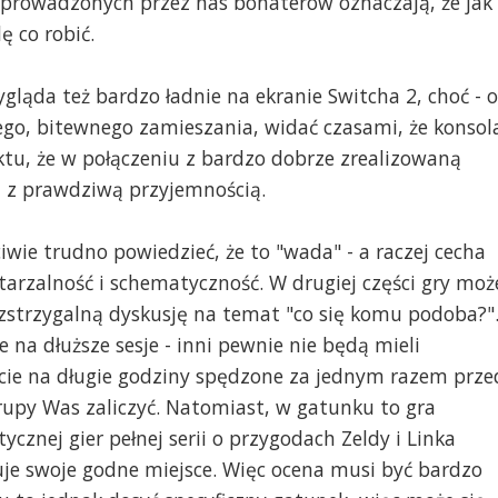
prowadzonych przez nas bohaterów oznaczają, że jak
ę co robić.
gląda też bardzo ładnie na ekranie Switcha 2, choć - o
go, bitewnego zamieszania, widać czasami, że konsol
ktu, że w połączeniu z bardzo dobrze zrealizowaną
ę z prawdziwą przyjemnością.
wie trudno powiedzieć, że to "wada" - a raczej cecha
rzalność i schematyczność. W drugiej części gry moż
zstrzygalną dyskusję na temat "co się komu podoba?"
na dłuższe sesje - inni pewnie nie będą mieli
cie na długie godziny spędzone za jednym razem prze
grupy Was zaliczyć. Natomiast, w gatunku to gra
tycznej gier pełnej serii o przygodach Zeldy i Linka
uje swoje godne miejsce. Więc ocena musi być bardzo