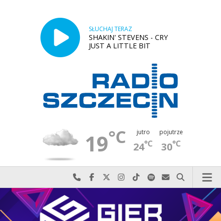
SŁUCHAJ TERAZ
SHAKIN' STEVENS - CRY
JUST A LITTLE BIT
°C
jutro
pojutrze
19
°C
°C
24
30
Najlepiej po prostu do nas zadzwoń
Odwiedź nas na Facebook-u
Odwiedź nas na X
Odwiedź nas na Instagram-ie
Odwiedź nas na TikTok-u
Szukaj nas na Spotify
Wyślij do nas w
Szukaj