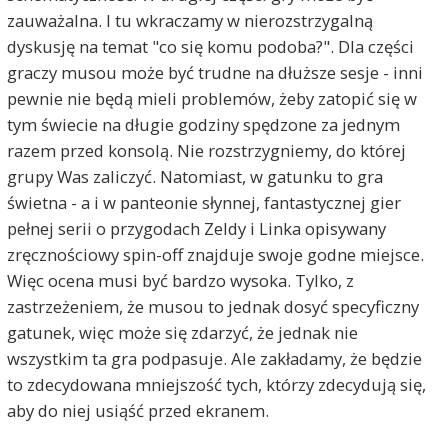
zauważalna. I tu wkraczamy w nierozstrzygalną
dyskusję na temat "co się komu podoba?". Dla części
graczy musou może być trudne na dłuższe sesje - inni
pewnie nie będą mieli problemów, żeby zatopić się w
tym świecie na długie godziny spędzone za jednym
razem przed konsolą. Nie rozstrzygniemy, do której
grupy Was zaliczyć. Natomiast, w gatunku to gra
świetna - a i w panteonie słynnej, fantastycznej gier
pełnej serii o przygodach Zeldy i Linka opisywany
zręcznościowy spin-off znajduje swoje godne miejsce.
Więc ocena musi być bardzo wysoka. Tylko, z
zastrzeżeniem, że musou to jednak dosyć specyficzny
gatunek, więc może się zdarzyć, że jednak nie
wszystkim ta gra podpasuje. Ale zakładamy, że będzie
to zdecydowana mniejszość tych, którzy zdecydują się,
aby do niej usiąść przed ekranem.