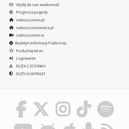
Wyślij do nas wiadomość
Prognoza pogody
radioszczecin.pl
radioszczecinextra.pl
radioszczecin.tv
Biuletyn Informacji Publicznej
Posłuchaj teraz
Logowanie
DUŻA CZCIONKA
DUŻY KONTRAST