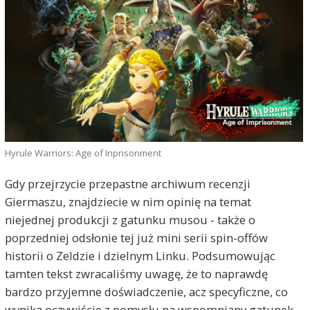
Hyrule Warriors: Age of Inprisonment
Gdy przejrzycie przepastne archiwum recenzji
Giermaszu, znajdziecie w nim opinię na temat
niejednej produkcji z gatunku musou - także o
poprzedniej odsłonie tej już mini serii spin-offów
historii o Zeldzie i dzielnym Linku. Podsumowując
tamten tekst zwracaliśmy uwagę, że to naprawdę
bardzo przyjemne doświadczenie, acz specyficzne, co
wynika oczywiście z pomysłu na wspomniany gatunek.