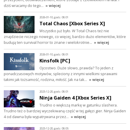
dziś wracamy do tego…
» więcej
2026-01-10, godz. 08:01
Total Chaos [Xbox Series X]
Wszystko już było. W Total Chaos też nie
znajdziecie niczego nowego, co więcej, bardzo dużo elementów, które
budują ten survival horror to znane i wielokrotnie…
» więcej
2026-01-10, godz. 08:01
Kinsfolk [PC]
Ojcostwo. Duże słowo, prawda? To jeden z
ponadczasowych motywów, spleciony z innymi wielkimi sprawami
takimi jak tożsamość, rodzina, miłość. Jak na tak…
» więcej
2025-12-20, godz. 08:01
Ninja Gaiden 4 [Xbox Series X]
Trudno o większą markę w gatunku slashera.
Trudno też o bardziej wyczekiwaną część w tej gałęzi gier. Ninja Gaiden
4 od dawna była wypatrywana przez…
» więcej
2025-12-20, godz. 08:05