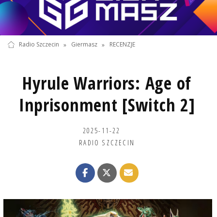
Radio Szczecin
»
Giermasz
»
RECENZJE
Hyrule Warriors: Age of
Inprisonment [Switch 2]
2025-11-22
RADIO SZCZECIN