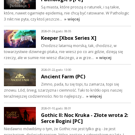
Są miasta, które proszą o ratunek, i są takie,
które, nawet ogarnięte epidemią, nie chcą być ratowane. W Pathologic
3 nikt nie pyta, czy ktoś jeszcze…
» więcej
2026-01-24, godz. 08:05
Keeper [Xbox Series X]
Chodzisz latarnią morską, tak, chodzisz, w
towarzystwie dziwnego ptaka, nie wiesz po co ani gdzie, dzieją się
rzeczy, ale w sumie nie wiesz dlaczego, a w grze…
» więcej
2026-01-22, godz. 13:00
Ancient Farm (PC)
Zimno, pada, tu się topi, tu zamarza, topi się
znowu. Lód, śnieg, szarzyzna i ciemność. Taki to krótki opis naszej
teraźniejszej codzienności. No to najlepszy…
» więcej
2026-01-10, godz. 08:01
Gothic II: Noc Kruka - Złote wrota 2:
Serce Bogini [PC]
Niedawno mówiliśmy o tym, że Gothic nie jest tylko grą - że jest
przeżyciem, doświadczeniem, które zostaje z człowiekiem na lata. I