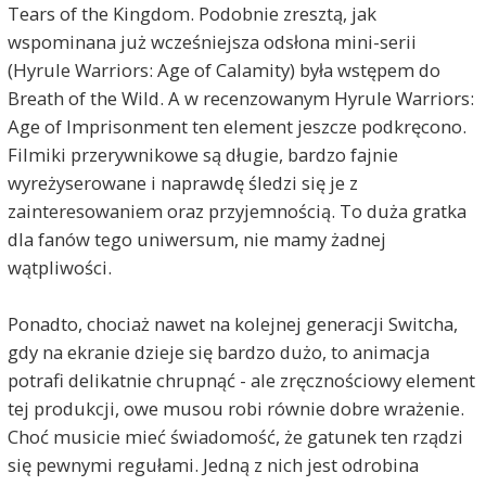
Tears of the Kingdom. Podobnie zresztą, jak
wspominana już wcześniejsza odsłona mini-serii
(Hyrule Warriors: Age of Calamity) była wstępem do
Breath of the Wild. A w recenzowanym Hyrule Warriors:
Age of Imprisonment ten element jeszcze podkręcono.
Filmiki przerywnikowe są długie, bardzo fajnie
wyreżyserowane i naprawdę śledzi się je z
zainteresowaniem oraz przyjemnością. To duża gratka
dla fanów tego uniwersum, nie mamy żadnej
wątpliwości.
Ponadto, chociaż nawet na kolejnej generacji Switcha,
gdy na ekranie dzieje się bardzo dużo, to animacja
potrafi delikatnie chrupnąć - ale zręcznościowy element
tej produkcji, owe musou robi równie dobre wrażenie.
Choć musicie mieć świadomość, że gatunek ten rządzi
się pewnymi regułami. Jedną z nich jest odrobina