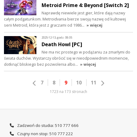
Metroid Prime 4: Beyond [Switch 2]
Naprawdę niewiele jest gier, które dają nazwy
całym podgatunkom. Metroidvania bierze swoją nazwę od kultowej
serii Metroid, która jest z graczami od 1986…
» więcej
2025-12-13, godz. 08:05
Death Howl [PC]
Nie ma nic prostego w podążaniu za zmarłymi do
świata duchów. Wystarczy obrócić się w nieodpowiednim momencie,
dotknąć bliskiego bez pozwolenia albo…
» więcej
7
8
9
10
11
1723 na 173 stronach
Zadzwoń do studia: 510 777 666
Czujny non stop: 510 777 222