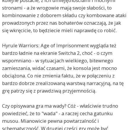
kolejne postacie, z ich umiejętnościami i mocnymi
stronami - a że wrogowie mają swoje słabości, to
kombinowanie z doborem składu czy kombowane ataki
prowadzonych przez nas bohaterów oznaczają, że jak
się wkręcicie, to będziecie mieli naprawdę co robić.
Hyrule Warriors: Age of Imprisonment wygląda też
bardzo ładnie na ekranie Switcha 2, choć - o czym
wspomniano - w sytuacjach wielkiego, bitewnego
zamieszania, widać czasami, że konsola jest mocno
obciążona. Co nie zmienia faktu, że w połączeniu z
bardzo dobrze zrealizowaną warstwą narracyjną, na tę
grę patrzy się z prawdziwą przyjemnością.
Czy opisywana gra ma wady? Cóż - właściwie trudno
powiedzieć, że to "wada" - a raczej cecha gatunku
musou. Mianowicie pewna powtarzalność i
schematyczność. W drugiej części gry może być