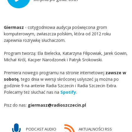
Giermasz
- cotygodniowa audycja poświęcona grom
komputerowym, zwłaszcza polskim, która od 2012 roku
zapewnia rozrywkę słuchaczom.
Program tworzą: Ela Bielecka, Katarzyna Filipowiak, Jarek Gowin,
Michał Król, Kacper Narodzonek i Patryk Srokowski.
Premiera nowego programu na stronie internetowej
zawsze w
sobotę
, tego dnia w wersji skróconej usłyszeć ją można po
godzinie 9 na antenie Radia Szczecin i Radia Szczecin Extra.
Polecamy też słuchać nas na
Spotify
.
Pisz do nas:
giermasz@radioszczecin.pl
PODCAST AUDIO
AKTUALNOŚCI RSS