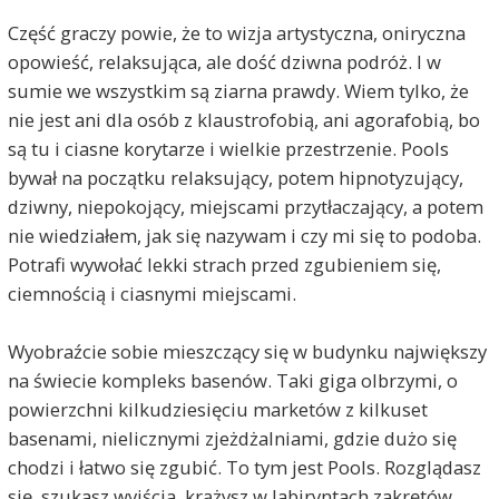
Część graczy powie, że to wizja artystyczna, oniryczna
opowieść, relaksująca, ale dość dziwna podróż. I w
sumie we wszystkim są ziarna prawdy. Wiem tylko, że
nie jest ani dla osób z klaustrofobią, ani agorafobią, bo
są tu i ciasne korytarze i wielkie przestrzenie. Pools
bywał na początku relaksujący, potem hipnotyzujący,
dziwny, niepokojący, miejscami przytłaczający, a potem
nie wiedziałem, jak się nazywam i czy mi się to podoba.
Potrafi wywołać lekki strach przed zgubieniem się,
ciemnością i ciasnymi miejscami.
Wyobraźcie sobie mieszczący się w budynku największy
na świecie kompleks basenów. Taki giga olbrzymi, o
powierzchni kilkudziesięciu marketów z kilkuset
basenami, nielicznymi zjeżdżalniami, gdzie dużo się
chodzi i łatwo się zgubić. To tym jest Pools. Rozglądasz
się, szukasz wyjścia, krążysz w labiryntach zakrętów,