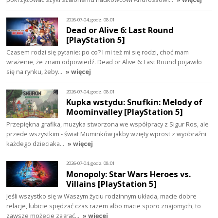
2026-07-04, godz. 08:01
Dead or Alive 6: Last Round
[PlayStation 5]
Czasem rodzi się pytanie: po co? I mi też mi się rodzi, choć mam
wrażenie, że znam odpowiedź. Dead or Alive 6: Last Round pojawiło
się na rynku, żeby…
» więcej
2026-07-04, godz. 08:01
Kupka wstydu: Snufkin: Melody of
Moominvalley [PlayStation 5]
Przepiękna grafika, muzyka stworzona we współpracy z Sigur Ros, ale
przede wszystkim - świat Muminków jakby wzięty wprost z wyobraźni
każdego dzieciaka…
» więcej
2026-07-04, godz. 08:01
Monopoly: Star Wars Heroes vs.
Villains [PlayStation 5]
Jeśli wszystko się w Waszym życiu rodzinnym układa, macie dobre
relacje, lubicie spędzać czas razem albo macie sporo znajomych, to
zawsze możecie zagrać…
» więcej