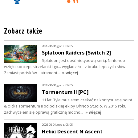
Zobacz także
2026-08-08, godz. 08:05
Splatoon Raiders [Switch 2]
Splatoon jest dość nietypową serią. Nintendo
wzięło koncept strzelanki i go… wygładziło – z braku lepszych słów.
Zamiast pocisków – atrament…
» więcej
2026-08-08, godz. 08:05
Tormentum II [PC]
11 lat. Tyle musiałem czekać na kontynuację point
& clicka Tormentum II od polskiej ekipy OhNoo Studio. W 2015 roku
zachwycałem się oprawą graficzną mocno…
» więcej
2026-08-01, godz. 08:05
Helix: Descent N Ascent