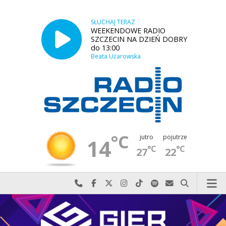
SŁUCHAJ TERAZ
WEEKENDOWE RADIO
SZCZECIN NA DZIEŃ DOBRY
do 13:00
Beata Użarowska
°C
jutro
pojutrze
14
°C
°C
27
22
Najlepiej po prostu do nas zadzwoń
Odwiedź nas na Facebook-u
Odwiedź nas na X
Odwiedź nas na Instagram-ie
Odwiedź nas na TikTok-u
Szukaj nas na Spotify
Wyślij do nas w
Szukaj