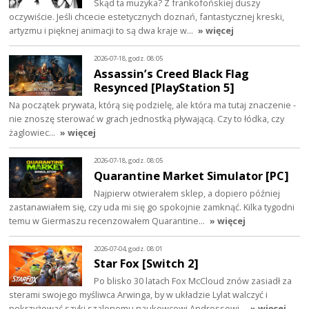
Skąd ta muzyka? Z frankofońskiej duszy
oczywiście. Jeśli chcecie estetycznych doznań, fantastycznej kreski,
artyzmu i pięknej animacji to są dwa kraje w…
» więcej
2026-07-18, godz. 08:05
Assassin’s Creed Black Flag
Resynced [PlayStation 5]
Na początek prywata, którą się podzielę, ale która ma tutaj znaczenie -
nie znoszę sterować w grach jednostką pływającą. Czy to łódka, czy
żaglowiec…
» więcej
2026-07-18, godz. 08:05
Quarantine Market Simulator [PC]
Najpierw otwierałem sklep, a dopiero później
zastanawiałem się, czy uda mi się go spokojnie zamknąć. Kilka tygodni
temu w Giermaszu recenzowałem Quarantine…
» więcej
2026-07-04, godz. 08:01
Star Fox [Switch 2]
Po blisko 30 latach Fox McCloud znów zasiadł za
sterami swojego myśliwca Arwinga, by w układzie Lylat walczyć i
pokrzyżować szyki szalonemu naukowcowi Androssowi…
» więcej