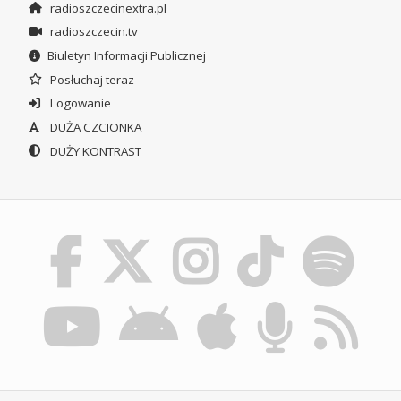
radioszczecinextra.pl
radioszczecin.tv
Biuletyn Informacji Publicznej
Posłuchaj teraz
Logowanie
DUŻA CZCIONKA
DUŻY KONTRAST