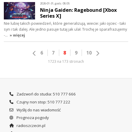
2026-01-31, godz. 08:05
Ninja Gaiden: Ragebound [Xbox
Series X]
Nie lubię takich powiedzeń, które generalizują, wiecie: jaki ojciec - taki
syn i tak dalej. Ale jedno pasuje tutaj jak ulał. Trochę je sparafrazujemy
-…
» więcej
6
7
8
9
10
1723 na 173 stronach
Zadzwoń do studia: 510 777 666
Czujny non stop: 510 777 222
Wyślij do nas wiadomość
Prognoza pogody
radioszczecin.pl