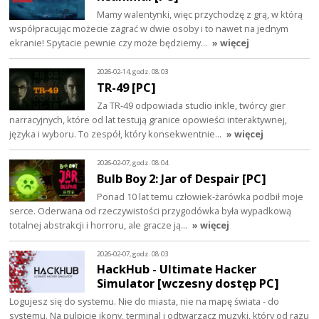
Mamy walentynki, więc przychodzę z grą, w którą
współpracując możecie zagrać w dwie osoby i to nawet na jednym
ekranie! Spytacie pewnie czy może będziemy…
» więcej
2026-02-14, godz. 08:03
TR-49 [PC]
Za TR-49 odpowiada studio inkle, twórcy gier
narracyjnych, które od lat testują granice opowieści interaktywnej,
języka i wyboru. To zespół, który konsekwentnie…
» więcej
2026-02-07, godz. 08:04
Bulb Boy 2: Jar of Despair [PC]
Ponad 10 lat temu człowiek-żarówka podbił moje
serce. Oderwana od rzeczywistości przygodówka była wypadkową
totalnej abstrakcji i horroru, ale gracze ją…
» więcej
2026-02-07, godz. 08:03
HackHub - Ultimate Hacker
Simulator [wczesny dostęp PC]
Logujesz się do systemu. Nie do miasta, nie na mapę świata - do
systemu. Na pulpicie ikony, terminal i odtwarzacz muzyki, który od razu