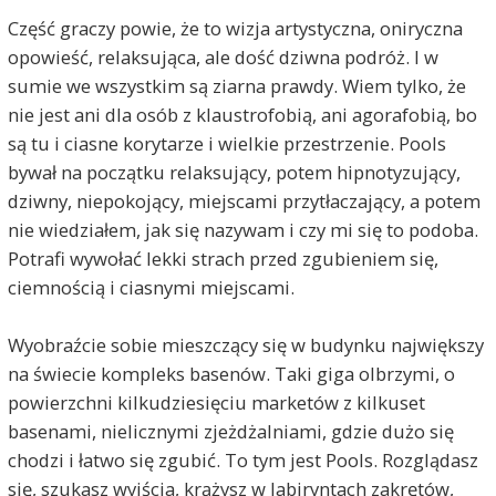
Część graczy powie, że to wizja artystyczna, oniryczna
opowieść, relaksująca, ale dość dziwna podróż. I w
sumie we wszystkim są ziarna prawdy. Wiem tylko, że
nie jest ani dla osób z klaustrofobią, ani agorafobią, bo
są tu i ciasne korytarze i wielkie przestrzenie. Pools
bywał na początku relaksujący, potem hipnotyzujący,
dziwny, niepokojący, miejscami przytłaczający, a potem
nie wiedziałem, jak się nazywam i czy mi się to podoba.
Potrafi wywołać lekki strach przed zgubieniem się,
ciemnością i ciasnymi miejscami.
Wyobraźcie sobie mieszczący się w budynku największy
na świecie kompleks basenów. Taki giga olbrzymi, o
powierzchni kilkudziesięciu marketów z kilkuset
basenami, nielicznymi zjeżdżalniami, gdzie dużo się
chodzi i łatwo się zgubić. To tym jest Pools. Rozglądasz
się, szukasz wyjścia, krążysz w labiryntach zakrętów,