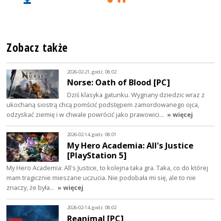
Zobacz także
2026-02-21, godz. 08:02
Norse: Oath of Blood [PC]
Dziś klasyka gatunku. Wygnany dziedzic wraz z
ukochaną siostrą chcą pomścić podstępem zamordowanego ojca,
odzyskać ziemię i w chwale powrócić jako prawowici…
» więcej
2026-02-14, godz. 08:01
My Hero Academia: All's Justice
[PlayStation 5]
My Hero Academia: All's Justice, to kolejna taka gra. Taka, co do której
mam tragicznie mieszane uczucia. Nie podobała mi się, ale to nie
znaczy, że była…
» więcej
2026-02-14, godz. 08:02
Reanimal [PC]