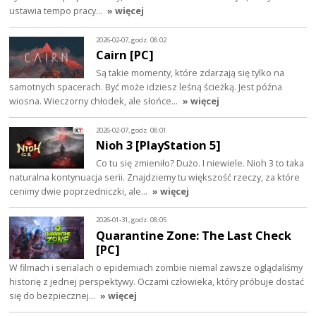
ustawia tempo pracy…
» więcej
2026-02-07, godz. 08:02
Cairn [PC]
Są takie momenty, które zdarzają się tylko na
samotnych spacerach. Być może idziesz leśną ścieżką. Jest późna
wiosna. Wieczorny chłodek, ale słońce…
» więcej
2026-02-07, godz. 08:01
Nioh 3 [PlayStation 5]
Co tu się zmieniło? Dużo. I niewiele. Nioh 3 to taka
naturalna kontynuacja serii. Znajdziemy tu większość rzeczy, za które
cenimy dwie poprzedniczki, ale…
» więcej
2026-01-31, godz. 08:05
Quarantine Zone: The Last Check
[PC]
W filmach i serialach o epidemiach zombie niemal zawsze oglądaliśmy
historię z jednej perspektywy. Oczami człowieka, który próbuje dostać
się do bezpiecznej…
» więcej