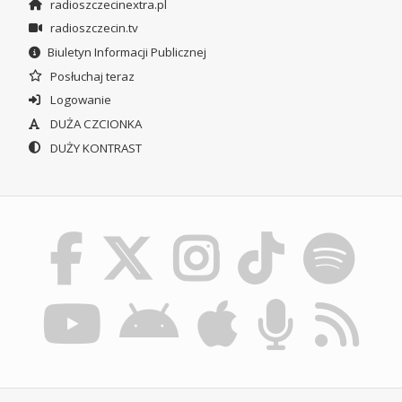
radioszczecinextra.pl
radioszczecin.tv
Biuletyn Informacji Publicznej
Posłuchaj teraz
Logowanie
DUŻA CZCIONKA
DUŻY KONTRAST