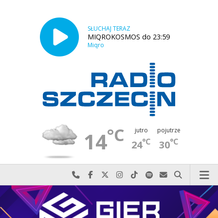
SŁUCHAJ TERAZ
MIQROKOSMOS do 23:59
Miqro
°C
jutro
pojutrze
14
°C
°C
24
30
Najlepiej po prostu do nas zadzwoń
Odwiedź nas na Facebook-u
Odwiedź nas na X
Odwiedź nas na Instagram-ie
Odwiedź nas na TikTok-u
Szukaj nas na Spotify
Wyślij do nas w
Szukaj