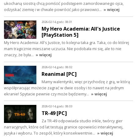
ukochaną siostrą chcą pomścić podstępem zamordowanego ojca,
odzyskać ziemię i w chwale powrócić jako prawowici…
» więcej
2026-02-14, godz. 08:01
My Hero Academia: All's Justice
[PlayStation 5]
My Hero Academia: All's Justice, to kolejna taka gra. Taka, co do której
mam tragicznie mieszane uczucia. Nie podobała mi się, ale to nie
znaczy, że była…
» więcej
2026-02-14, godz. 08:02
Reanimal [PC]
Mamy walentynki, więc przychodzę z grą, w którą
współpracując możecie zagrać w dwie osoby i to nawet na jednym
ekranie! Spytacie pewnie czy może będziemy…
» więcej
2026-02-14, godz. 08:03
TR-49 [PC]
Za TR-49 odpowiada studio inkle, twórcy gier
narracyjnych, które od lat testują granice opowieści interaktywnej,
języka i wyboru. To zespół, który konsekwentnie…
» więcej