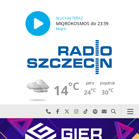
SŁUCHAJ TERAZ
MIQROKOSMOS do 23:59
Miqro
°C
jutro
pojutrze
14
°C
°C
24
30
Najlepiej po prostu do nas zadzwoń
Odwiedź nas na Facebook-u
Odwiedź nas na X
Odwiedź nas na Instagram-ie
Odwiedź nas na TikTok-u
Szukaj nas na Spotify
Wyślij do nas w
Szukaj