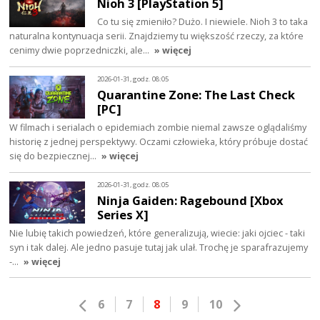
Nioh 3 [PlayStation 5]
Co tu się zmieniło? Dużo. I niewiele. Nioh 3 to taka
naturalna kontynuacja serii. Znajdziemy tu większość rzeczy, za które
cenimy dwie poprzedniczki, ale…
» więcej
2026-01-31, godz. 08:05
Quarantine Zone: The Last Check
[PC]
W filmach i serialach o epidemiach zombie niemal zawsze oglądaliśmy
historię z jednej perspektywy. Oczami człowieka, który próbuje dostać
się do bezpiecznej…
» więcej
2026-01-31, godz. 08:05
Ninja Gaiden: Ragebound [Xbox
Series X]
Nie lubię takich powiedzeń, które generalizują, wiecie: jaki ojciec - taki
syn i tak dalej. Ale jedno pasuje tutaj jak ulał. Trochę je sparafrazujemy
-…
» więcej
6
7
8
9
10