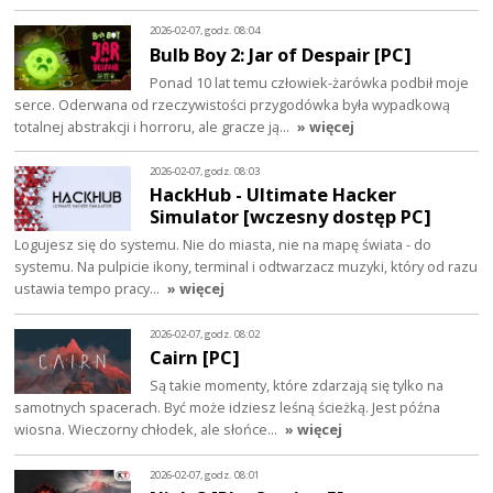
2026-02-07, godz. 08:04
Bulb Boy 2: Jar of Despair [PC]
Ponad 10 lat temu człowiek-żarówka podbił moje
serce. Oderwana od rzeczywistości przygodówka była wypadkową
totalnej abstrakcji i horroru, ale gracze ją…
» więcej
2026-02-07, godz. 08:03
HackHub - Ultimate Hacker
Simulator [wczesny dostęp PC]
Logujesz się do systemu. Nie do miasta, nie na mapę świata - do
systemu. Na pulpicie ikony, terminal i odtwarzacz muzyki, który od razu
ustawia tempo pracy…
» więcej
2026-02-07, godz. 08:02
Cairn [PC]
Są takie momenty, które zdarzają się tylko na
samotnych spacerach. Być może idziesz leśną ścieżką. Jest późna
wiosna. Wieczorny chłodek, ale słońce…
» więcej
2026-02-07, godz. 08:01