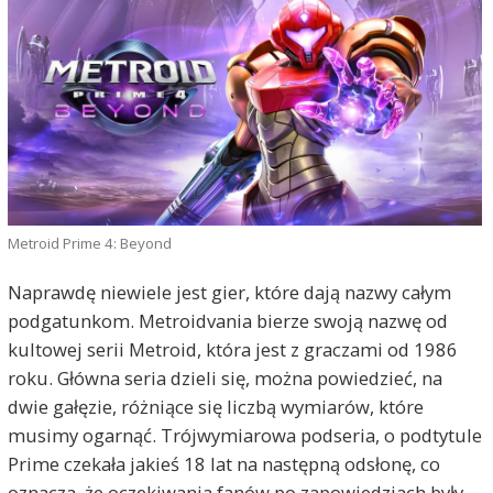
Metroid Prime 4: Beyond
Naprawdę niewiele jest gier, które dają nazwy całym
podgatunkom. Metroidvania bierze swoją nazwę od
kultowej serii Metroid, która jest z graczami od 1986
roku. Główna seria dzieli się, można powiedzieć, na
dwie gałęzie, różniące się liczbą wymiarów, które
musimy ogarnąć. Trójwymiarowa podseria, o podtytule
Prime czekała jakieś 18 lat na następną odsłonę, co
oznacza, że oczekiwania fanów po zapowiedziach były