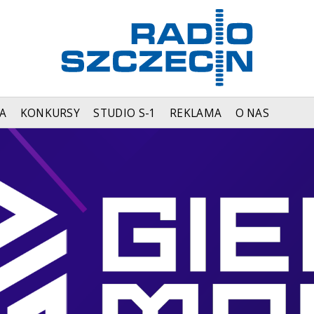
A
KONKURSY
STUDIO S-1
REKLAMA
O NAS