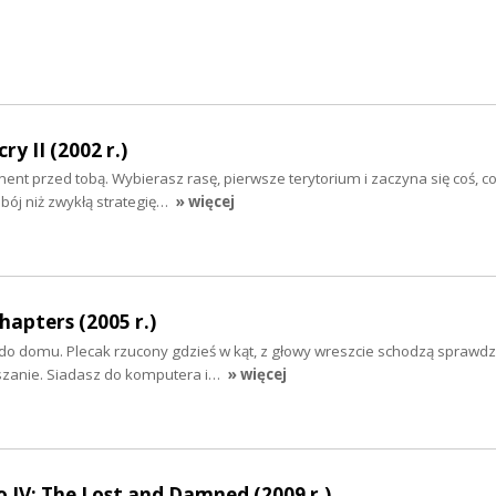
ry II (2002 r.)
nent przed tobą. Wybierasz rasę, pierwsze terytorium i zaczyna się coś, co
bój niż zwykłą strategię…
» więcej
hapters (2005 r.)
do domu. Plecak rzucony gdzieś w kąt, z głowy wreszcie schodzą sprawdz
eszanie. Siadasz do komputera i…
» więcej
 IV: The Lost and Damned (2009 r.)