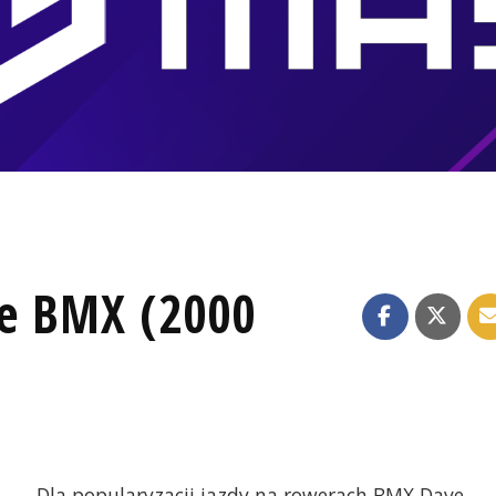
le BMX (2000
Dla popularyzacji jazdy na rowerach BMX Dave