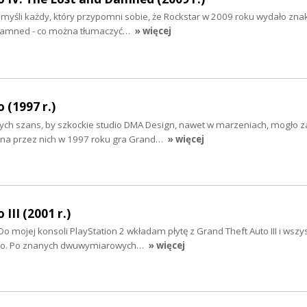
pomyśli każdy, który przypomni sobie, że Rockstar w 2009 roku wydało zn
Damned - co można tłumaczyć…
» więcej
 (1997 r.)
ych szans, by szkockie studio DMA Design, nawet w marzeniach, mogło z
ona przez nich w 1997 roku gra Grand…
» więcej
III (2001 r.)
Do mojej konsoli PlayStation 2 wkładam płytę z Grand Theft Auto III i wszy
amo. Po znanych dwuwymiarowych…
» więcej