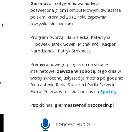
Giermasz
- cotygodniowa audycja
poświęcona grom komputerowym, zwłaszcza
polskim, która od 2012 roku zapewnia
rozrywkę słuchaczom.
 i
Program tworzą: Ela Bielecka, Katarzyna
a
Filipowiak, Jarek Gowin, Michał Król, Kacper
Narodzonek i Patryk Srokowski.
Premiera nowego programu na stronie
internetowej
zawsze w sobotę
, tego dnia w
wersji skróconej usłyszeć ją można po godzinie
o
9 na antenie Radia Szczecin i Radia Szczecin
Extra. Polecamy też słuchać nas na
Spotify
.
Pisz do nas:
giermasz@radioszczecin.pl
PODCAST AUDIO