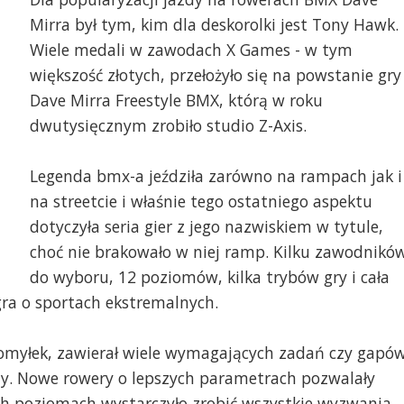
Mirra był tym, kim dla deskorolki jest Tony Hawk.
Wiele medali w zawodach X Games - w tym
większość złotych, przełożyło się na powstanie gry
Dave Mirra Freestyle BMX, którą w roku
dwutysięcznym zrobiło studio Z-Axis.
Legenda bmx-a jeździła zarówno na rampach jak i
na streetcie i właśnie tego ostatniego aspektu
dotyczyła seria gier z jego nazwiskiem w tytule,
choć nie brakowało w niej ramp. Kilku zawodnikó
do wyboru, 12 poziomów, kilka trybów gry i cała
ra o sportach ekstremalnych.
pomyłek, zawierał wiele wymagających zadań czy gapó
ody. Nowe rowery o lepszych parametrach pozwalały
zych poziomach wystarczyło zrobić wszystkie wyzwania,