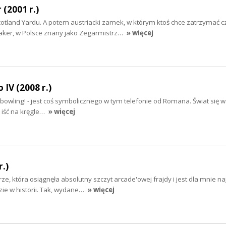
(2001 r.)
cotland Yardu. A potem austriacki zamek, w którym ktoś chce zatrzymać c
ker, w Polsce znany jako Zegarmistrz…
» więcej
IV (2008 r.)
o bowling! - jest coś symbolicznego w tym telefonie od Romana. Świat się wa
e iść na kręgle…
» więcej
r.)
, która osiągnęła absolutny szczyt arcade'owej frajdy i jest dla mnie na
ie w historii. Tak, wydane…
» więcej