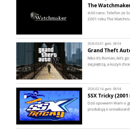
The Watchmaker 
4:00 rano. Telefon ze S
2001 roku The Watchma
2026-03-07, godz. 08:04
Grand Theft Auto 
Niko it’s Roman, let’s g
się piętrzą, a kuzyn chc
2026-02-14, godz. 08:04
SSX Tricky (2001 
Dziś opowiem Wam o grze
produkcją o snowboardz