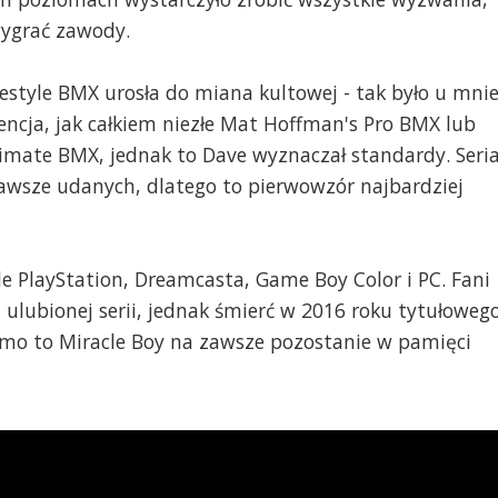
wygrać zawody.
estyle BMX urosła do miana kultowej - tak było u mnie
encja, jak całkiem niezłe Mat Hoffman's Pro BMX lub
ltimate BMX, jednak to Dave wyznaczał standardy. Seri
 zawsze udanych, dlatego to pierwowzór najbardziej
le PlayStation, Dreamcasta, Game Boy Color i PC. Fani
 ulubionej serii, jednak śmierć w 2016 roku tytułoweg
imo to Miracle Boy na zawsze pozostanie w pamięci