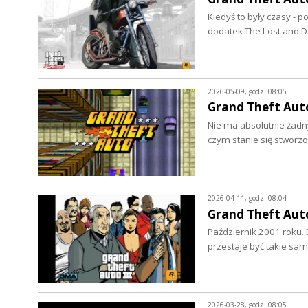
Kiedyś to były czasy - 
dodatek The Lost and 
2026-05-09, godz. 08:05
Grand Theft Auto
Nie ma absolutnie żadn
czym stanie się stworz
2026-04-11, godz. 08:04
Grand Theft Auto 
Październik 2001 roku. 
przestaje być takie s
2026-03-28, godz. 08:05