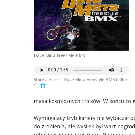
Dave Mirra Freestyle BMX
Stare ale jare - Dave Mirra Freestyle BMX (2000
r.)
masa kosmicznych tricków. W końcu to g
Wymagający tryb kariery nie wybaczał 
do zrobienia, ale wysiłek był wart nagr
robić rzeczy nie z tej Ziemi. Na pierws