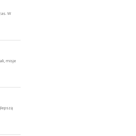
zas. W
li, misje
jlepszą