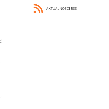
AKTUALNOŚCI RSS
ć
o
,