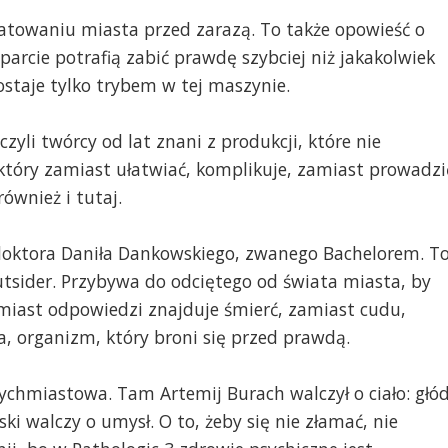
 ratowaniu miasta przed zarazą. To także opowieść o
parcie potrafią zabić prawdę szybciej niż jakakolwiek
ostaje tylko trybem w tej maszynie.
zyli twórcy od lat znani z produkcji, które nie
 który zamiast ułatwiać, komplikuje, zamiast prowadzi
również i tutaj.
w doktora Daniła Dankowskiego, zwanego Bachelorem. T
 outsider. Przybywa do odciętego od świata miasta, by
amiast odpowiedzi znajduje śmierć, zamiast cudu,
, organizm, który broni się przed prawdą.
atychmiastowa. Tam Artemij Burach walczył o ciało: głód
ki walczy o umysł. O to, żeby się nie złamać, nie