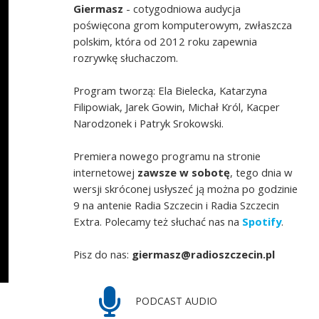
Giermasz
- cotygodniowa audycja
poświęcona grom komputerowym, zwłaszcza
polskim, która od 2012 roku zapewnia
rozrywkę słuchaczom.
Program tworzą: Ela Bielecka, Katarzyna
Filipowiak, Jarek Gowin, Michał Król, Kacper
Narodzonek i Patryk Srokowski.
Premiera nowego programu na stronie
internetowej
zawsze w sobotę
, tego dnia w
wersji skróconej usłyszeć ją można po godzinie
9 na antenie Radia Szczecin i Radia Szczecin
Extra. Polecamy też słuchać nas na
Spotify
.
Pisz do nas:
giermasz@radioszczecin.pl
PODCAST AUDIO