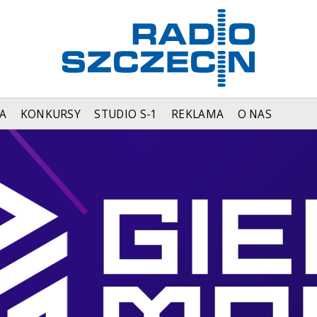
A
KONKURSY
STUDIO S-1
REKLAMA
O NAS