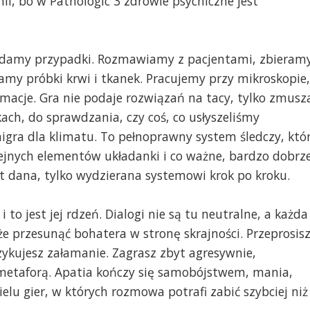
ii, bo w Pathologic 3 zdrowie psychiczne jest
adamy przypadki. Rozmawiamy z pacjentami, zbieram
my próbki krwi i tkanek. Pracujemy przy mikroskopie,
rmacje. Gra nie podaje rozwiązań na tacy, tylko zmusz
ach, do sprawdzania, czy coś, co usłyszeliśmy
nigra dla klimatu. To pełnoprawny system śledczy, któ
lejnych elementów układanki i co ważne, bardzo dobrz
st dana, tylko wydzierana systemowi krok po kroku.
i to jest jej rdzeń. Dialogi nie są tu neutralne, a każda
 przesunąć bohatera w stronę skrajności. Przeprosisz
zykujesz załamanie. Zagrasz zbyt agresywnie,
 metaforą. Apatia kończy się samobójstwem, mania,
ielu gier, w których rozmowa potrafi zabić szybciej niż