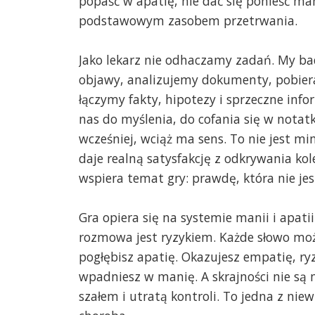
popaść w apatię, nie dać się ponieść man
podstawowym zasobem przetrwania.
Jako lekarz nie odhaczamy zadań. My b
objawy, analizujemy dokumenty, pobiera
łączymy fakty, hipotezy i sprzeczne info
nas do myślenia, do cofania się w notatk
wcześniej, wciąż ma sens. To nie jest mi
daje realną satysfakcję z odkrywania ko
wspiera temat gry: prawdę, która nie je
Gra opiera się na systemie manii i apatii 
rozmowa jest ryzykiem. Każde słowo może
pogłębisz apatię. Okazujesz empatię, ry
wpadniesz w manię. A skrajności nie są
szałem i utratą kontroli. To jedna z niew