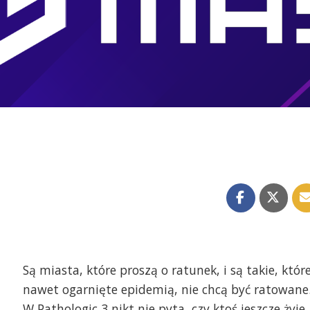
Są miasta, które proszą o ratunek, i są takie, które
nawet ogarnięte epidemią, nie chcą być ratowane
W Pathologic 3 nikt nie pyta, czy ktoś jeszcze żyje.