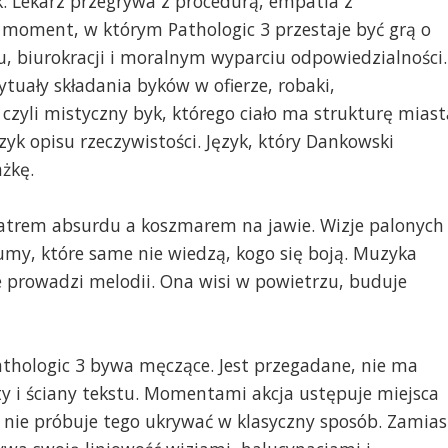
nak. Lekarz przegrywa z procedurą, empatia z
moment, w którym Pathologic 3 przestaje być grą o
hu, biurokracji i moralnym wyparciu odpowiedzialności.
tuały składania byków w ofierze, robaki,
czyli mistyczny byk, którego ciało ma strukturę miast
ęzyk opisu rzeczywistości. Język, który Dankowski
ażkę.
eatrem absurdu a koszmarem na jawie. Wizje palonych
łumy, które same nie wiedzą, kogo się boją. Muzyka
prowadzi melodii. Ona wisi w powietrzu, buduje
athologic 3 bywa męczące. Jest przegadane, nie ma
ety i ściany tekstu. Momentami akcja ustępuje miejsca
 nie próbuje tego ukrywać w klasyczny sposób. Zamias