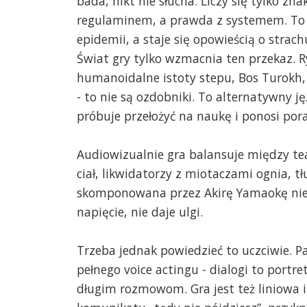
bada, nikt nie słucha. Liczy się tylko z
regulaminem, a prawda z systemem. To 
epidemii, a staje się opowieścią o strac
Świat gry tylko wzmacnia ten przekaz. Ry
humanoidalne istoty stepu, Bos Turokh, 
- to nie są ozdobniki. To alternatywny j
próbuje przełożyć na naukę i ponosi por
Audiowizualnie gra balansuje między t
ciał, likwidatorzy z miotaczami ognia, t
skomponowana przez Akirę Yamaokę nie 
napięcie, nie daje ulgi.
Trzeba jednak powiedzieć to uczciwie. P
pełnego voice actingu - dialogi to portr
długim rozmowom. Gra jest też liniowa i