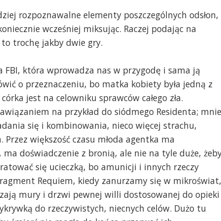
rdziej rozpoznawalne elementy poszczególnych odsłon,
oniecznie wcześniej miksując. Raczej podając na
to trochę jakby dwie gry.
a FBI, która wprowadza nas w przygodę i sama ją
wić o przeznaczeniu, bo matka kobiety była jedną z
e córka jest na celowniku sprawców całego zła.
awiązaniem na przykład do siódmego Residenta; mnie
radania się i kombinowania, nieco więcej strachu,
la. Przez większość czasu młoda agentka ma
, ma doświadczenie z bronią, ale nie na tyle duże, żeb
atować się ucieczką, bo amunicji i innych rzeczy
 fragment Requiem, kiedy zanurzamy się w mikroświat
zają mury i drzwi pewnej willi dostosowanej do opieki
zykrywką do rzeczywistych, niecnych celów. Dużo tu