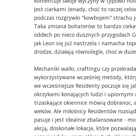
komentuje swoje wyczyny w typowo holl
jest ciarkami żenady, choć to raczej cel
podczas rozgrywki "kowbojem" strachu jes
Taka zmiana bohaterów to bardzo ciekaw
oddech po nieco dusznych przygodach Gr
jak Leon się już nastrzela i namacha top
drodze, działają równolegle, choć w duże
Mechaniki walki, craftingu czy przekra
wykorzystywane wcześniej metody, któryc
we wcześniejsze Residenty poczuje się
okrzykami konających ludzi i upiornym
trzaskające okiennice mówią dobranoc, a
weków. Ale miłośnicy Residentów rozsiąd
pasuje i jest idealnie zbalansowane - 
akcją, doskonałe lokacje, które pozwalają