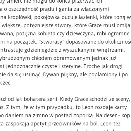
by śmierć nie mogła do końca przerwać ich
ba o oszczędność prądu i gania za włączonymi
 na kroplówki, pokojówka pucuje łazienki, które toną 
eż większe, potężniejsze stwory, które Grace musi omija
mowana, potężna kobieta czy dziewczyna, robi ogromne
emi na początek. "Stworasy" dopasowane do okolicznoś
 kontrastuje gdzieniegdzie z wyszukanymi wnętrzami,
rzybrudzonym chłodem obramowanym jednak już
st jednoznacznie czyste i sterylne. Trochę jak drogi
 nie da się usunąć. Dywan piękny, ale poplamiony i po
czeć.
ż od lat bohatera serii. Kiedy Grace schodzi ze sceny,
zas. Z tym, że w tym przypadku, to Leon rozdaje karty
o daniem na zimno w postaci toporka. Na deser - kop
ńca zaspokaja apetyt przeciwników na ból. Leon też