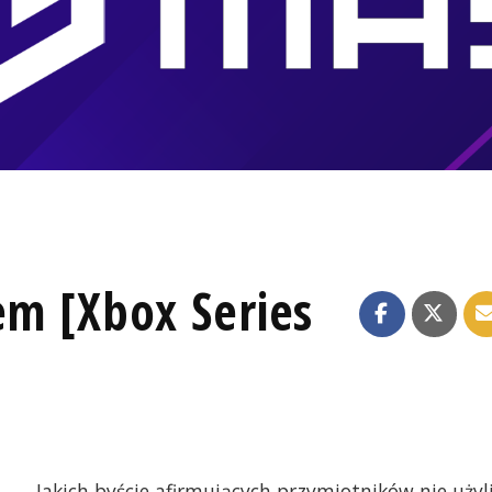
em [Xbox Series
Jakich byście afirmujących przymiotników nie użyl