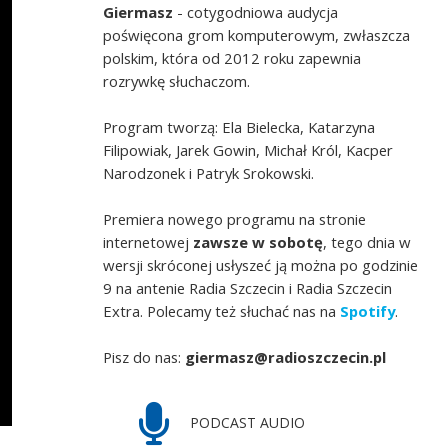
Giermasz
- cotygodniowa audycja
poświęcona grom komputerowym, zwłaszcza
polskim, która od 2012 roku zapewnia
rozrywkę słuchaczom.
Program tworzą: Ela Bielecka, Katarzyna
Filipowiak, Jarek Gowin, Michał Król, Kacper
Narodzonek i Patryk Srokowski.
Premiera nowego programu na stronie
internetowej
zawsze w sobotę
, tego dnia w
wersji skróconej usłyszeć ją można po godzinie
9 na antenie Radia Szczecin i Radia Szczecin
Extra. Polecamy też słuchać nas na
Spotify
.
Pisz do nas:
giermasz@radioszczecin.pl
PODCAST AUDIO