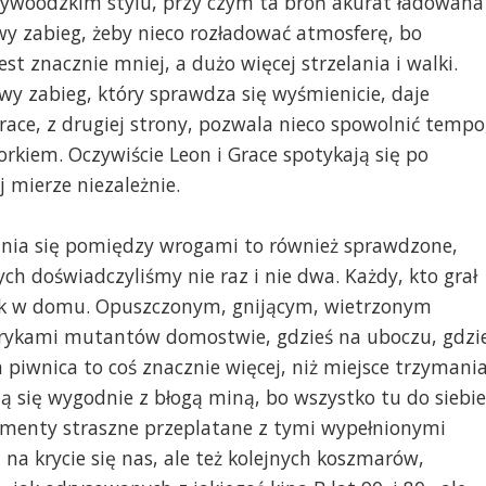
ywoodzkim stylu, przy czym ta broń akurat ładowana
owy zabieg, żeby nieco rozładować atmosferę, bo
t znacznie mniej, a dużo więcej strzelania i walki.
y zabieg, który sprawdza się wyśmienicie, daje
ace, z drugiej strony, pozwala nieco spowolnić tempo
orkiem. Oczywiście Leon i Grace spotykają się po
j mierze niezależnie.
dania się pomiędzy wrogami to również sprawdzone,
h doświadczyliśmy nie raz i nie dwa. Każdy, kto grał
 jak w domu. Opuszczonym, gnijącym, wietrzonym
i rykami mutantów domostwie, gdzieś na uboczu, gdzi
 piwnica to coś znacznie więcej, niż miejsce trzymani
ą się wygodnie z błogą miną, bo wszystko tu do siebie
momenty straszne przeplatane z tymi wypełnionymi
 na krycie się nas, ale też kolejnych koszmarów,