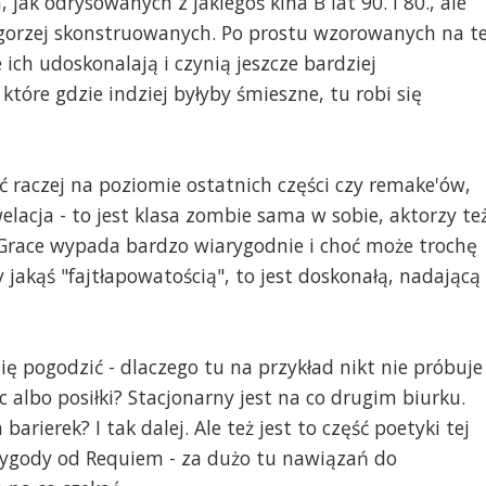
jak odrysowanych z jakiegoś kina B lat 90. i 80., ale
 gorzej skonstruowanych. Po prostu wzorowanych na te
e ich udoskonalają i czynią jeszcze bardziej
óre gdzie indziej byłyby śmieszne, tu robi się
oć raczej na poziomie ostatnich części czy remake'ów,
elacja - to jest klasa zombie sama w sobie, aktorzy te
. Grace wypada bardzo wiarygodnie i choć może trochę
jakąś "fajtłapowatością", to jest doskonałą, nadającą
ię pogodzić - dlaczego tu na przykład nikt nie próbuje
 albo posiłki? Stacjonarny jest na co drugim biurku.
ierek? I tak dalej. Ale też jest to część poetyki tej
rzygody od Requiem - za dużo tu nawiązań do