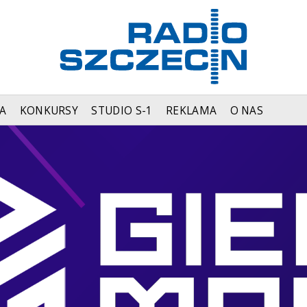
A
KONKURSY
STUDIO S-1
REKLAMA
O NAS