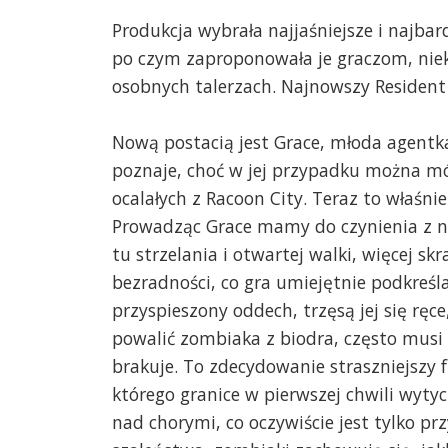
Produkcja wybrała najjaśniejsze i najba
po czym zaproponowała je graczom, niek
osobnych talerzach. Najnowszy Resident 
Nową postacią jest Grace, młoda agentk
poznaje, choć w jej przypadku można mó
ocalałych z Racoon City. Teraz to właśni
Prowadząc Grace mamy do czynienia z n
tu strzelania i otwartej walki, więcej sk
bezradności, co gra umiejętnie podkreś
przyspieszony oddech, trzęsą jej się ręce
powalić zombiaka z biodra, często musi r
brakuje. To zdecydowanie straszniejszy
którego granice w pierwszej chwili wytyc
nad chorymi, co oczywiście jest tylko pr