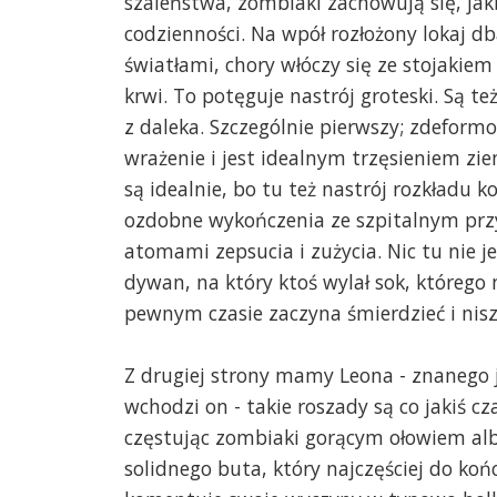
szaleństwa, zombiaki zachowują się, jak
codzienności. Na wpół rozłożony lokaj d
światłami, chory włóczy się ze stojakiem
krwi. To potęguje nastrój groteski. Są t
z daleka. Szczególnie pierwszy; zdefor
wrażenie i jest idealnym trzęsieniem zi
są idealnie, bo tu też nastrój rozkładu
ozdobne wykończenia ze szpitalnym p
atomami zepsucia i zużycia. Nic tu nie je
dywan, na który ktoś wylał sok, którego
pewnym czasie zaczyna śmierdzieć i nisz
Z drugiej strony mamy Leona - znanego ju
wchodzi on - takie roszady są co jakiś c
częstując zombiaki gorącym ołowiem alb
solidnego buta, który najczęściej do ko