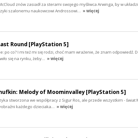
 McCloud znów zasiadł za sterami swojego myśliwca Arwinga, by w układzi
 szyki szalonemu naukowcowi Androssowi…
» więcej
Last Round [PlayStation 5]
e: po co? I mi też mi się rodzi, choć mam wrażenie, że znam odpowiedź. 
awiło się na rynku, żeby…
» więcej
ufkin: Melody of Moominvalley [PlayStation 5]
zyka stworzona we współpracy z Sigur Ros, ale przede wszystkim - świa
wyobraźni każdego dzieciaka…
» więcej