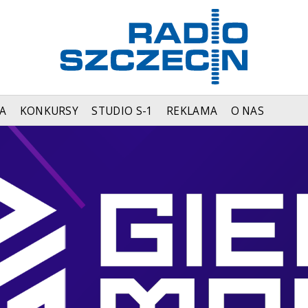
A
KONKURSY
STUDIO S-1
REKLAMA
O NAS