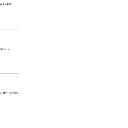
e Lylat
Dead or
t Muminków