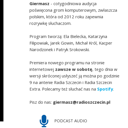
Giermasz
- cotygodniowa audycja
poświęcona grom komputerowym, zwłaszcza
polskim, która od 2012 roku zapewnia
rozrywkę słuchaczom.
Program tworzą: Ela Bielecka, Katarzyna
Filipowiak, Jarek Gowin, Michał Król, Kacper
Narodzonek i Patryk Srokowski.
Premiera nowego programu na stronie
internetowej
zawsze w sobotę
, tego dnia w
wersji skróconej usłyszeć ją można po godzinie
9 na antenie Radia Szczecin i Radia Szczecin
Extra. Polecamy też słuchać nas na
Spotify
.
Pisz do nas:
giermasz@radioszczecin.pl
PODCAST AUDIO