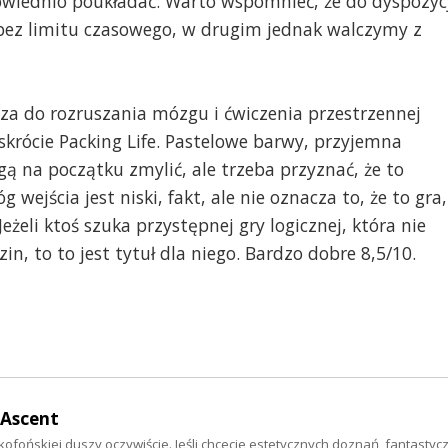
powiednio poukładać. Warto wspomnieć, że do dyspozyc
bez limitu czasowego, w drugim jednak walczymy z
za do rozruszania mózgu i ćwiczenia przestrzennej
krócie Packing Life. Pastelowe barwy, przyjemna
 na początku zmylić, ale trzeba przyznać, że to
 wejścia jest niski, fakt, ale nie oznacza to, że to gra,
 Jeżeli ktoś szuka przystępnej gry logicznej, która nie
n, to to jest tytuł dla niego. Bardzo dobre 8,5/10.
 Ascent
ofońskiej duszy oczywiście. Jeśli chcecie estetycznych doznań, fantastycz