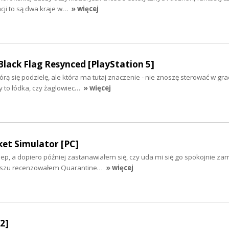
cji to są dwa kraje w…
» więcej
 Black Flag Resynced [PlayStation 5]
órą się podzielę, ale która ma tutaj znaczenie - nie znoszę sterować w gra
y to łódka, czy żaglowiec…
» więcej
et Simulator [PC]
ep, a dopiero później zastanawiałem się, czy uda mi się go spokojnie zam
aszu recenzowałem Quarantine…
» więcej
2]