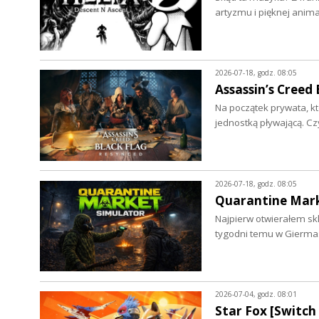
artyzmu i pięknej anima
2026-07-18, godz. 08:05
Assassin’s Creed
Na początek prywata, kt
jednostką pływającą. Cz
2026-07-18, godz. 08:05
Quarantine Mark
Najpierw otwierałem skl
tygodni temu w Gierm
2026-07-04, godz. 08:01
Star Fox [Switch 