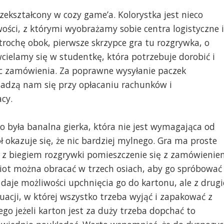
zekształcony w cozy game’a. Kolorystka jest nieco
wości, z którymi wyobrażamy sobie centra logistyczne i
trochę obok, pierwsze skrzypce gra tu rozgrywka, o
wcielamy się w studentkę, która potrzebuje dorobić i
jąc zamówienia. Za poprawne wysyłanie paczek
adzą nam się przy opłacaniu rachunków i
cy.
to była banalna gierka, która nie jest wymagająca od
ł okazuje się, że nic bardziej mylnego. Gra ma proste
ak z biegiem rozgrywki pomieszczenie się z zamówieni
miot można obracać w trzech osiach, aby go spróbować
daje możliwości upchnięcia go do kartonu, ale z drugi
acji, w której wszystko trzeba wyjąć i zapakować z
ego jeżeli karton jest za duży trzeba dopchać to