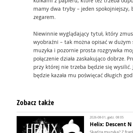
kulkami z papieru, które też trzeba od
mamy dwa tryby – jeden spokojniejszy, 
zegarem.
Niewinnie wyglądający tytuł, który zmus
wyobraźni – tak można opisać w dużym s
muzyka i pozornie prosta rozgrywka mogą
połączenie działa zaskakująco dobrze. Próg
przy której nie trzeba będzie się wysilić.
będzie kazała mu poświęcać długich godzi
Zobacz także
2026-08-01, godz. 08:05
Helix: Descent N
Skąd ta muzyka? Z frank