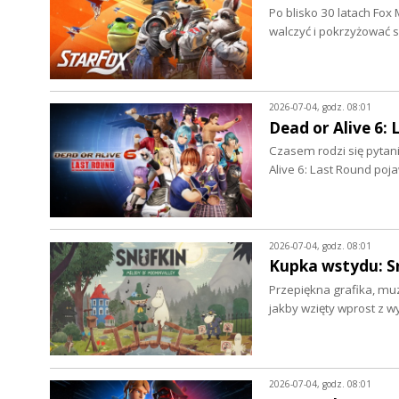
Po blisko 30 latach Fox
walczyć i pokrzyżować
2026-07-04, godz. 08:01
Dead or Alive 6: 
Czasem rodzi się pytani
Alive 6: Last Round poj
2026-07-04, godz. 08:01
Kupka wstydu: Sn
Przepiękna grafika, mu
jakby wzięty wprost z 
2026-07-04, godz. 08:01