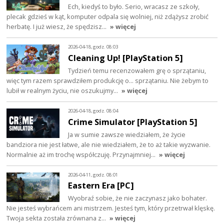
Ech, kiedyś to było. Serio, wracasz ze szkoły,
plecak gdzieś w kąt, komputer odpala się wolniej, niż zdążysz zrobić
herbatę. I już wiesz, że spędzisz…
» więcej
2026-04-18, godz. 08:03
Cleaning Up! [PlayStation 5]
Tydzień temu recenzowałem grę o sprzątaniu,
więc tym razem sprawdziłem produkcję o... sprzątaniu. Nie żebym to
lubił w realnym życiu, nie oszukujmy…
» więcej
2026-04-18, godz. 08:04
Crime Simulator [PlayStation 5]
Ja w sumie zawsze wiedziałem, że życie
bandziora nie jest łatwe, ale nie wiedziałem, że to aż takie wyzwanie.
Normalnie aż im trochę współczuję. Przynajmniej…
» więcej
2026-04-11, godz. 08:01
Eastern Era [PC]
Wyobraź sobie, że nie zaczynasz jako bohater.
Nie jesteś wybrańcem ani mistrzem. Jesteś tym, który przetrwał klęskę.
Twoja sekta została zrównana z…
» więcej