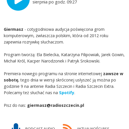
sierpnia po godz. 09:27
Giermasz
- cotygodniowa audycja poświęcona grom
komputerowym, zwłaszcza polskim, która od 2012 roku
zapewnia rozrywkę słuchaczom.
Program tworzą: Ela Bielecka, Katarzyna Filipowiak, Jarek Gowin,
Michał Król, Kacper Narodzonek i Patryk Srokowski.
Premiera nowego programu na stronie internetowej
zawsze w
sobotę
, tego dnia w wersji skróconej usłyszeć ją można po
godzinie 9 na antenie Radia Szczecin i Radia Szczecin Extra.
Polecamy też słuchać nas na
Spotify
.
Pisz do nas:
giermasz@radioszczecin.pl
PODCAST AUDIO
AKTUALNOŚCI RSS