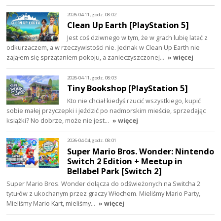
2026-04-11, godz. 08:02
Clean Up Earth [PlayStation 5]
Jest coś dziwnego w tym, że w grach lubię latać z
odkurzaczem, a w rzeczywistości nie. Jednak w Clean Up Earth nie
zająłem się sprzątaniem pokoju, a zanieczyszczonej…
» więcej
2026-04-11, godz. 08:03
Tiny Bookshop [PlayStation 5]
Kto nie chciał kiedyś rzucić wszystkiego, kupić
sobie małej przyczepki i jeździć po nadmorskim mieście, sprzedając
książki? No dobrze, może nie jest…
» więcej
2026-04-04, godz. 08:01
Super Mario Bros. Wonder: Nintendo
Switch 2 Edition + Meetup in
Bellabel Park [Switch 2]
Super Mario Bros. Wonder dołącza do odświeżonych na Switcha 2
tytułów z ukochanym przez graczy Włochem. Mieliśmy Mario Party,
Mieliśmy Mario Kart, mieliśmy…
» więcej