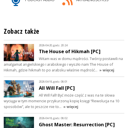
Zobacz także
2026-04-20, godz. 20:24
The House of Hikmah [PC]
Witam was w domu mądrości. Twórcy postawili na
amalgamat angielskiego i arabskiego i wyszło nam The House of
Hikmah, gdzie hikmah to po arabsku właśnie mądrość…
» więcej
2026-04-18, godz. 08:01
All Will Fall [PC]
All Will Fall! Być może część z was na te słowa
wyciąga w tym momencie przykurzoną kopię księgi “Rewolucja na 10
sposobów”, ale to jeszcze nie to…
» więcej
2026-04-18, godz. 08:02
Ghost Master: Resurrection [PC]