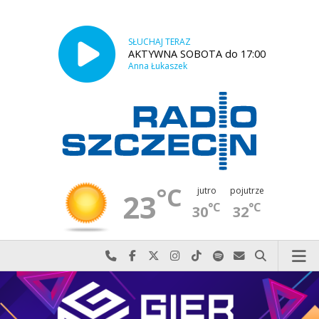
SŁUCHAJ TERAZ
AKTYWNA SOBOTA do 17:00
Anna Łukaszek
°C
jutro
pojutrze
23
°C
°C
30
32
Najlepiej po prostu do nas zadzwoń
Odwiedź nas na Facebook-u
Odwiedź nas na X
Odwiedź nas na Instagram-ie
Odwiedź nas na TikTok-u
Szukaj nas na Spotify
Wyślij do nas w
Szukaj