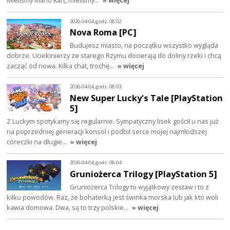
Mieliśmy Mario Kart, mieliśmy…
» więcej
2026-04-04, godz. 08:02
Nova Roma [PC]
Budujesz miasto, na początku wszystko wygląda
dobrze. Uciekinierzy ze starego Rzymu docierają do doliny rzeki i chcą
zacząć od nowa. Kilka chat, trochę…
» więcej
2026-04-04, godz. 08:03
New Super Lucky's Tale [PlayStation
5]
Z Luckym spotykamy się regularnie. Sympatyczny lisek gościł u nas już
na poprzedniej generacji konsol i podbił serce mojej najmłodszej
córeczki na długie…
» więcej
2026-04-04, godz. 08:04
Gruniożerca Trilogy [PlayStation 5]
Gruniożerca Trilogy to wyjątkowy zestaw i to z
kilku powodów. Raz, że bohaterką jest świnka morska lub jak kto woli
kawia domowa. Dwa, są to trzy polskie…
» więcej