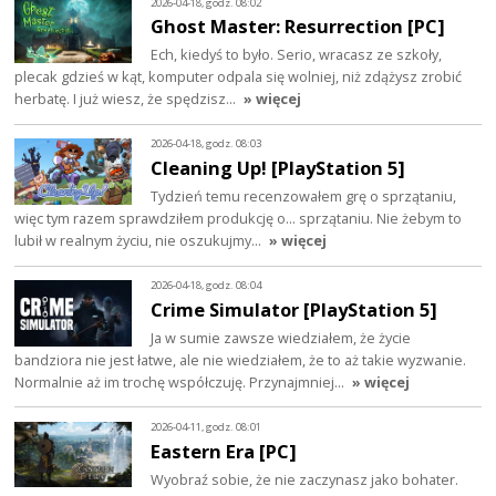
2026-04-18, godz. 08:02
Ghost Master: Resurrection [PC]
Ech, kiedyś to było. Serio, wracasz ze szkoły,
plecak gdzieś w kąt, komputer odpala się wolniej, niż zdążysz zrobić
herbatę. I już wiesz, że spędzisz…
» więcej
2026-04-18, godz. 08:03
Cleaning Up! [PlayStation 5]
Tydzień temu recenzowałem grę o sprzątaniu,
więc tym razem sprawdziłem produkcję o... sprzątaniu. Nie żebym to
lubił w realnym życiu, nie oszukujmy…
» więcej
2026-04-18, godz. 08:04
Crime Simulator [PlayStation 5]
Ja w sumie zawsze wiedziałem, że życie
bandziora nie jest łatwe, ale nie wiedziałem, że to aż takie wyzwanie.
Normalnie aż im trochę współczuję. Przynajmniej…
» więcej
2026-04-11, godz. 08:01
Eastern Era [PC]
Wyobraź sobie, że nie zaczynasz jako bohater.