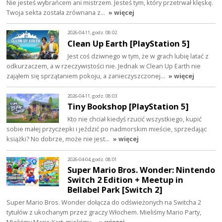
Nie jesteś wybrańcem ani mistrzem. Jesteś tym, który przetrwał klęskę.
Twoja sekta została zrównana z…
» więcej
2026-04-11, godz. 08:02
Clean Up Earth [PlayStation 5]
Jest coś dziwnego w tym, że w grach lubię latać z
odkurzaczem, a w rzeczywistości nie. Jednak w Clean Up Earth nie
zająłem się sprzątaniem pokoju, a zanieczyszczonej…
» więcej
2026-04-11, godz. 08:03
Tiny Bookshop [PlayStation 5]
Kto nie chciał kiedyś rzucić wszystkiego, kupić
sobie małej przyczepki i jeździć po nadmorskim mieście, sprzedając
książki? No dobrze, może nie jest…
» więcej
2026-04-04, godz. 08:01
Super Mario Bros. Wonder: Nintendo
Switch 2 Edition + Meetup in
Bellabel Park [Switch 2]
Super Mario Bros. Wonder dołącza do odświeżonych na Switcha 2
tytułów z ukochanym przez graczy Włochem. Mieliśmy Mario Party,