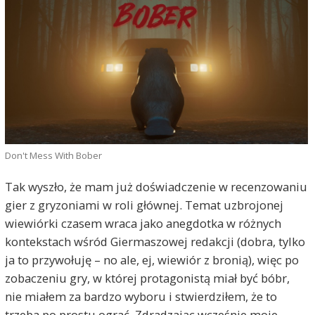
Don't Mess With Bober
Tak wyszło, że mam już doświadczenie w recenzowaniu
gier z gryzoniami w roli głównej. Temat uzbrojonej
wiewiórki czasem wraca jako anegdotka w różnych
kontekstach wśród Giermaszowej redakcji (dobra, tylko
ja to przywołuję – no ale, ej, wiewiór z bronią), więc po
zobaczeniu gry, w której protagonistą miał być bóbr,
nie miałem za bardzo wyboru i stwierdziłem, że to
trzeba po prostu ograć. Zdradzając wcześnie moje