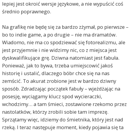
lepiej jest okroić wersje językowe, a nie wypuścić coś
średnio poprawnego.
Na grafikę nie będę się za bardzo zżymał, po pierwsze –
bo to indie game, a po drugie – nie ma dramatów.
Wiadomo, nie ma co spodziewać się fotorealizmu, ale
jest przyjemnie i nie widzimy nic, co z miejsca jest
dyskwalifikujące grę. Dziwna natomiast jest fabuła.
Ponieważ, jak to bywa, trzeba umiejscowić jakoś
historię i ustalić, dlaczego bóbr chce się na nas
zemścić. To akurat zrobione jest w bardzo dziwny
sposób. Zdradzając początek fabuły – wjeżdżając na
posesję, wyciągamy klucz spod wycieraczki,
wchodzimy… a tam śmieci, zostawione rzekomo przez
nastolatków, którzy zrobili sobie tam imprezę.
Sprzątamy więc, idziemy do śmietnika, który jest nad
rzeką. I teraz następuje moment, kiedy pojawia się ta