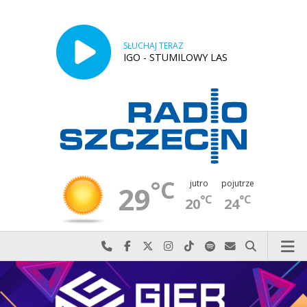
SŁUCHAJ TERAZ
IGO - STUMILOWY LAS
°C
jutro
pojutrze
29
°C
°C
20
24
Najlepiej po prostu do nas zadzwoń
Odwiedź nas na Facebook-u
Odwiedź nas na X
Odwiedź nas na Instagram-ie
Odwiedź nas na TikTok-u
Szukaj nas na Spotify
Wyślij do nas w
Szukaj