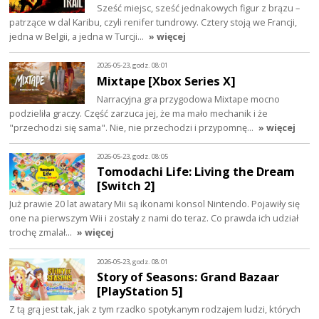
Sześć miejsc, sześć jednakowych figur z brązu –
patrzące w dal Karibu, czyli renifer tundrowy. Cztery stoją we Francji,
jedna w Belgii, a jedna w Turcji…
» więcej
2026-05-23, godz. 08:01
Mixtape [Xbox Series X]
Narracyjna gra przygodowa Mixtape mocno
podzieliła graczy. Część zarzuca jej, że ma mało mechanik i że
"przechodzi się sama". Nie, nie przechodzi i przypomnę…
» więcej
2026-05-23, godz. 08:05
Tomodachi Life: Living the Dream
[Switch 2]
Już prawie 20 lat awatary Mii są ikonami konsol Nintendo. Pojawiły się
one na pierwszym Wii i zostały z nami do teraz. Co prawda ich udział
trochę zmalał…
» więcej
2026-05-23, godz. 08:01
Story of Seasons: Grand Bazaar
[PlayStation 5]
Z tą grą jest tak, jak z tym rzadko spotykanym rodzajem ludzi, których