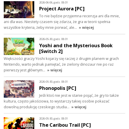
2026-06-06, godz. 08:01
Project Aurora [PC]
To nie będzie przyjemna recenzja ani dla mnie,
ani dla was. Niestety czasem się zdarza, że gra w teorii spełnia
wszystkie kryteria, żeby mnie porwać, ale…
» więcej
2026-05-30, godz. 08:01
Yoshi and the Mysterious Book
[Switch 2]
Większości graczy Yoshi kojarzy się raczej z drugim planem w grach
Nintendo, warto jednak pamiętać, że zielony dinozaur nie po raz
pierwszy jest głównym…
» więcej
2026-05-30, godz. 08:01
Phonopolis [PC]
Jeśli ktoś nie jest w stanie pojąć, że gry to także
kultura, często jakościowa, to wystarczy takiej osobie pokazać
dowolną produkcję czeskiego studia…
» więcej
2026-05-30, godz. 08:01
The Caribou Trail [PC]