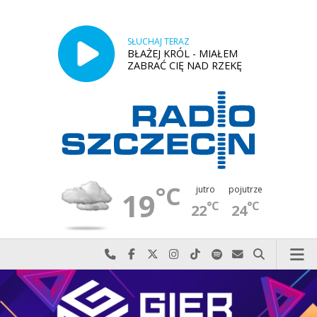
SŁUCHAJ TERAZ
BŁAŻEJ KRÓL - MIAŁEM
ZABRAĆ CIĘ NAD RZEKĘ
°C
jutro
pojutrze
19
°C
°C
22
24
Najlepiej po prostu do nas zadzwoń
Odwiedź nas na Facebook-u
Odwiedź nas na X
Odwiedź nas na Instagram-ie
Odwiedź nas na TikTok-u
Szukaj nas na Spotify
Wyślij do nas w
Szukaj