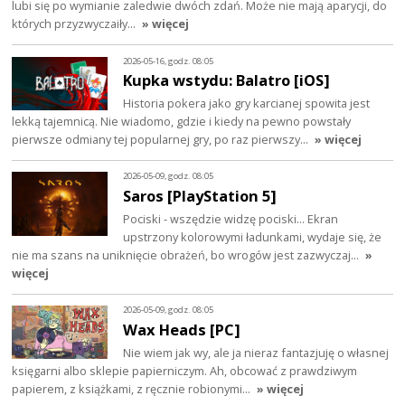
lubi się po wymianie zaledwie dwóch zdań. Może nie mają aparycji, do
których przyzwyczaiły…
» więcej
2026-05-16, godz. 08:05
Kupka wstydu: Balatro [iOS]
Historia pokera jako gry karcianej spowita jest
lekką tajemnicą. Nie wiadomo, gdzie i kiedy na pewno powstały
pierwsze odmiany tej popularnej gry, po raz pierwszy…
» więcej
2026-05-09, godz. 08:05
Saros [PlayStation 5]
Pociski - wszędzie widzę pociski... Ekran
upstrzony kolorowymi ładunkami, wydaje się, że
nie ma szans na uniknięcie obrażeń, bo wrogów jest zazwyczaj…
»
więcej
2026-05-09, godz. 08:05
Wax Heads [PC]
Nie wiem jak wy, ale ja nieraz fantazjuję o własnej
księgarni albo sklepie papierniczym. Ah, obcować z prawdziwym
papierem, z książkami, z ręcznie robionymi…
» więcej