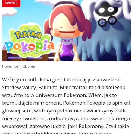
Pokemon Pokopia
Weźmy do kotła kilka gier, tak rzucając z powietrza –
Stardew Valley, Fallouta, Minecrafta i tak dla śmiechu
wrzućmy to w uniwersum Pokemon. Wiem, jak to
brzmi, dajcie mi moment. Pokemon Pokopia to spin-off
głównej serii, w którym jednak nie uświadczymy walki
między stworkami, a odbudowywanie świata, z którego
wyparowali zarówno ludzie, jak i Pokemony. Czyli takie
post-apo i city builder w jednym. I teraz jeszcze