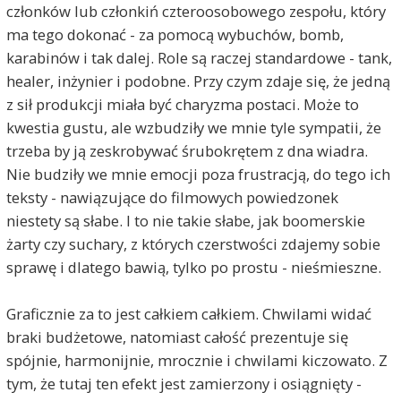
członków lub członkiń czteroosobowego zespołu, który
ma tego dokonać - za pomocą wybuchów, bomb,
karabinów i tak dalej. Role są raczej standardowe - tank,
healer, inżynier i podobne. Przy czym zdaje się, że jedną
z sił produkcji miała być charyzma postaci. Może to
kwestia gustu, ale wzbudziły we mnie tyle sympatii, że
trzeba by ją zeskrobywać śrubokrętem z dna wiadra.
Nie budziły we mnie emocji poza frustracją, do tego ich
teksty - nawiązujące do filmowych powiedzonek
niestety są słabe. I to nie takie słabe, jak boomerskie
żarty czy suchary, z których czerstwości zdajemy sobie
sprawę i dlatego bawią, tylko po prostu - nieśmieszne.
Graficznie za to jest całkiem całkiem. Chwilami widać
braki budżetowe, natomiast całość prezentuje się
spójnie, harmonijnie, mrocznie i chwilami kiczowato. Z
tym, że tutaj ten efekt jest zamierzony i osiągnięty -