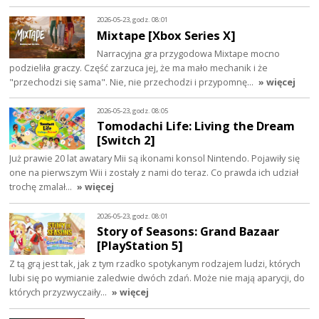
2026-05-23, godz. 08:01
Mixtape [Xbox Series X]
Narracyjna gra przygodowa Mixtape mocno
podzieliła graczy. Część zarzuca jej, że ma mało mechanik i że
"przechodzi się sama". Nie, nie przechodzi i przypomnę…
» więcej
2026-05-23, godz. 08:05
Tomodachi Life: Living the Dream
[Switch 2]
Już prawie 20 lat awatary Mii są ikonami konsol Nintendo. Pojawiły się
one na pierwszym Wii i zostały z nami do teraz. Co prawda ich udział
trochę zmalał…
» więcej
2026-05-23, godz. 08:01
Story of Seasons: Grand Bazaar
[PlayStation 5]
Z tą grą jest tak, jak z tym rzadko spotykanym rodzajem ludzi, których
lubi się po wymianie zaledwie dwóch zdań. Może nie mają aparycji, do
których przyzwyczaiły…
» więcej