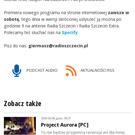
Premiera nowego programu na stronie internetowej
zawsze w
sobotę
, tego dnia w wersji skróconej usłyszeć ją można po
godzinie 9 na antenie Radia Szczecin i Radia Szczecin Extra.
Polecamy też słuchać nas na
Spotify
.
Pisz do nas:
giermasz@radioszczecin.pl
PODCAST AUDIO
AKTUALNOŚCI RSS
Zobacz także
2026-06-06, godz. 08:01
Project Aurora [PC]
To nie będzie przyjemna recenzja ani dla mnie,