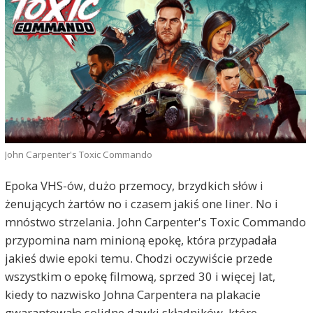
John Carpenter's Toxic Commando
Epoka VHS-ów, dużo przemocy, brzydkich słów i
żenujących żartów no i czasem jakiś one liner. No i
mnóstwo strzelania. John Carpenter's Toxic Commando
przypomina nam minioną epokę, która przypadała
jakieś dwie epoki temu. Chodzi oczywiście przede
wszystkim o epokę filmową, sprzed 30 i więcej lat,
kiedy to nazwisko Johna Carpentera na plakacie
gwarantowało solidne dawki składników, które