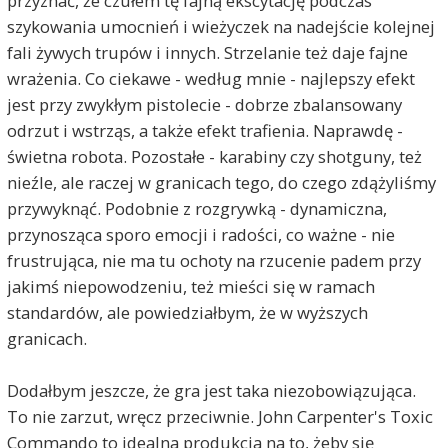
przyznać, że czułem tę fajną ekscytację podczas
szykowania umocnień i wieżyczek na nadejście kolejnej
fali żywych trupów i innych. Strzelanie też daje fajne
wrażenia. Co ciekawe - według mnie - najlepszy efekt
jest przy zwykłym pistolecie - dobrze zbalansowany
odrzut i wstrząs, a także efekt trafienia. Naprawdę -
świetna robota. Pozostałe - karabiny czy shotguny, też
nieźle, ale raczej w granicach tego, do czego zdążyliśmy
przywyknąć. Podobnie z rozgrywką - dynamiczna,
przynosząca sporo emocji i radości, co ważne - nie
frustrująca, nie ma tu ochoty na rzucenie padem przy
jakimś niepowodzeniu, też mieści się w ramach
standardów, ale powiedziałbym, że w wyższych
granicach.
Dodałbym jeszcze, że gra jest taka niezobowiązująca.
To nie zarzut, wręcz przeciwnie. John Carpenter's Toxic
Commando to idealna produkcja na to, żeby się