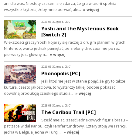
ani dla was. Niestety czasem się zdarza, że gra w teorii spełnia
wszystkie kryteria, żeby mnie porwać, ale…
» więcej
2026-05-30, godz. 08:01
Yoshi and the Mysterious Book
[Switch 2]
Większości graczy Yoshi kojarzy się raczej z drugim planem w grach
Nintendo, warto jednak pamiętać, że zielony dinozaur nie po raz
pierwszy jest głównym…
» więcej
2026-05-30, godz. 08:01
Phonopolis [PC]
Jeśli ktoś nie jest w stanie pojąć, że gry to także
kultura, często jakościowa, to wystarczy takiej osobie pokazać
dowolną produkcję czeskiego studia…
» więcej
2026-05-30, godz. 08:01
The Caribou Trail [PC]
Sześć miejsc, sześć jednakowych figur z brązu –
patrzące w dal Karibu, czyli renifer tundrowy. Cztery stoją we Francji,
jedna w Belgii, a jedna w Turcji…
» więcej