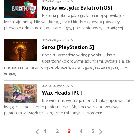
2026-05-16, godz. 08:05
Kupka wstydu: Balatro [iOS]
Historia pokera jako gry karcianej spowita jest
lekką tajemnicą. Nie wiadomo, gdzie i kiedy na pewno powstały
pierwsze odmiany tej popularnej gry, po raz pierwszy…
» więcej
2026-05-09, godz. 08:05
Saros [PlayStation 5]
Pociski - wszędzie widzę pociski... Ekran
upstrzony kolorowymi ładunkami, wydaje się, że
nie ma szans na uniknięcie obrażeń, bo wrogów jest zazwyczaj…
»
więcej
2026-05-09, godz. 08:05
Wax Heads [PC]
Nie wiem jak wy, ale ja nieraz fantazjuję o własnej
księgarni albo sklepie papierniczym. Ah, obcować z prawdziwym
papierem, z książkami, z ręcznie robionymi…
» więcej
1
2
3
4
5