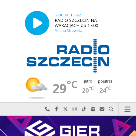
SŁUCHAJ TERAZ
RADIO SZCZECIN NA
WAKACJACH do 17:00
Milena Milewska
°C
jutro
pojutrze
29
°C
°C
20
24
Najlepiej po prostu do nas zadzwoń
Odwiedź nas na Facebook-u
Odwiedź nas na X
Odwiedź nas na Instagram-ie
Odwiedź nas na TikTok-u
Szukaj nas na Spotify
Wyślij do nas w
Szukaj