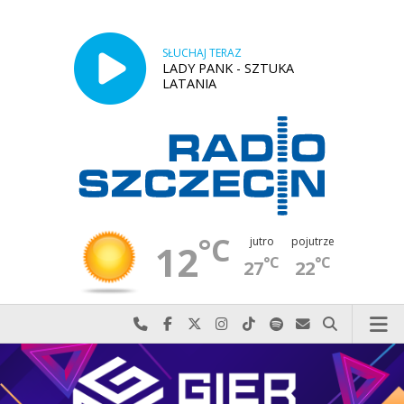
SŁUCHAJ TERAZ
LADY PANK - SZTUKA
LATANIA
°C
jutro
pojutrze
12
°C
°C
27
22
Najlepiej po prostu do nas zadzwoń
Odwiedź nas na Facebook-u
Odwiedź nas na X
Odwiedź nas na Instagram-ie
Odwiedź nas na TikTok-u
Szukaj nas na Spotify
Wyślij do nas w
Szukaj