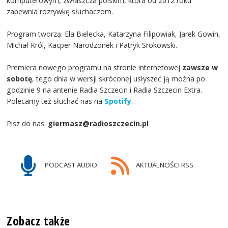
komputerowym, zwłaszcza polskim, która od 2012 roku
zapewnia rozrywkę słuchaczom.
Program tworzą: Ela Bielecka, Katarzyna Filipowiak, Jarek Gowin,
Michał Król, Kacper Narodzonek i Patryk Srokowski.
Premiera nowego programu na stronie internetowej
zawsze w
sobotę
, tego dnia w wersji skróconej usłyszeć ją można po
godzinie 9 na antenie Radia Szczecin i Radia Szczecin Extra.
Polecamy też słuchać nas na
Spotify
.
Pisz do nas:
giermasz@radioszczecin.pl
PODCAST AUDIO
AKTUALNOŚCI RSS
Zobacz także