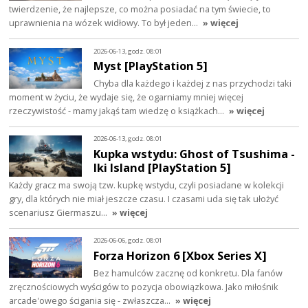
twierdzenie, że najlepsze, co można posiadać na tym świecie, to
uprawnienia na wózek widłowy. To był jeden…
» więcej
2026-06-13, godz. 08:01
Myst [PlayStation 5]
Chyba dla każdego i każdej z nas przychodzi taki
moment w życiu, że wydaje się, że ogarniamy mniej więcej
rzeczywistość - mamy jakąś tam wiedzę o książkach…
» więcej
2026-06-13, godz. 08:01
Kupka wstydu: Ghost of Tsushima -
Iki Island [PlayStation 5]
Każdy gracz ma swoją tzw. kupkę wstydu, czyli posiadane w kolekcji
gry, dla których nie miał jeszcze czasu. I czasami uda się tak ułożyć
scenariusz Giermaszu…
» więcej
2026-06-06, godz. 08:01
Forza Horizon 6 [Xbox Series X]
Bez hamulców zacznę od konkretu. Dla fanów
zręcznościowych wyścigów to pozycja obowiązkowa. Jako miłośnik
arcade'owego ścigania się - zwłaszcza…
» więcej