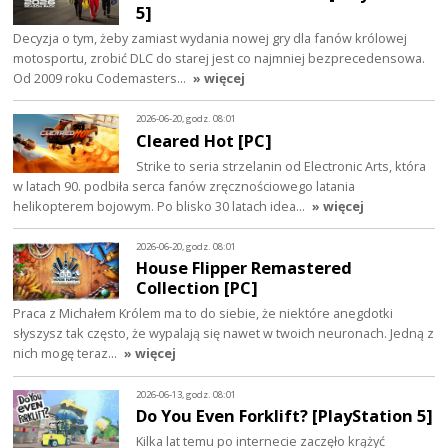
5]
Decyzja o tym, żeby zamiast wydania nowej gry dla fanów królowej
motosportu, zrobić DLC do starej jest co najmniej bezprecedensowa.
Od 2009 roku Codemasters…
» więcej
2026-06-20, godz. 08:01
Cleared Hot [PC]
Strike to seria strzelanin od Electronic Arts, która
w latach 90. podbiła serca fanów zręcznościowego latania
helikopterem bojowym. Po blisko 30 latach idea…
» więcej
2026-06-20, godz. 08:01
House Flipper Remastered
Collection [PC]
Praca z Michałem Królem ma to do siebie, że niektóre anegdotki
słyszysz tak często, że wypalają się nawet w twoich neuronach. Jedną z
nich mogę teraz…
» więcej
2026-06-13, godz. 08:01
Do You Even Forklift? [PlayStation 5]
Kilka lat temu po internecie zaczęło krążyć