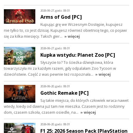
2026-06-27, godz. 08:01
Arms of God [PC]
Kupując grę we Wczesnym Dostępie, kupujesz
nie tylko to, co jest dzisiaj. Kupujesz również obietnicę tego, co pojawi
się za kilka miesięcy. Takich gier…
» więcej
2026-06-27, godz. 08:01
Kupka wstydu: Planet Zoo [PC]
Słyszycie to? To ścieżka dźwiękowa, która
towarzyszyła mi za każdym razem, gdy odpalałam Zoo Tycoon w
dzieciństwie. Część z was pewnie też rozpoznała…
» więcej
2026-06-20, godz. 08:01
Gothic Remake [PC]
Są takie miejsca, do których człowiek wraca nawet
wtedy, kiedy od dawna już tam nie mieszka. Czasem jest to rodzinny
dom, czasem szkoła, czasem osiedle, na…
» więcej
2026-06-20, godz. 08:01
F1 25: 2026 Season Pack [PlayStation