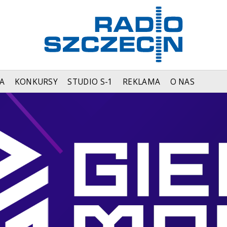
A
KONKURSY
STUDIO S-1
REKLAMA
O NAS