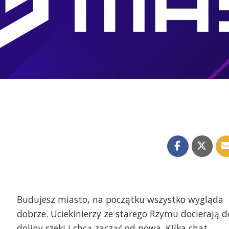
Budujesz miasto, na początku wszystko wygląda
dobrze. Uciekinierzy ze starego Rzymu docierają d
doliny rzeki i chcą zacząć od nowa. Kilka chat,