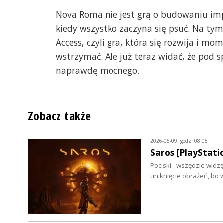
Nova Roma nie jest grą o budowaniu impe
kiedy wszystko zaczyna się psuć. Na tym 
Access, czyli gra, która się rozwija i mo
wstrzymać. Ale już teraz widać, że pod s
naprawdę mocnego.
Zobacz także
2026-05-09, godz. 08:05
Saros [PlayStati
Pociski - wszędzie widz
uniknięcie obrażeń, bo