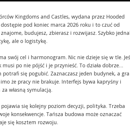
twórców Kingdoms and Castles, wydana przez Hooded
dostępie pod koniec marca 2026 roku i to czuć od
 znajome, budujesz, zbierasz i rozwijasz. Szybko jedna
ykę, ale o logistykę.
a swój cel i harmonogram. Nic nie dzieje się w tle. Jeś
musi po nie pójść i je przynieść. To działa dobrze…
m potrafi się pogubić. Zaznaczasz jeden budynek, a gra
imo że pracy nie brakuje. Interfejs bywa kapryśny i
a za własną symulacją.
pojawia się kolejny poziom decyzji, polityka. Trzeba
swoje konsekwencje. Tańsza budowa może oznaczać
aje się kosztem rozwoju.