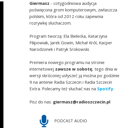
Giermasz
- cotygodniowa audycja
poświęcona grom komputerowym, zwłaszcza
polskim, która od 2012 roku zapewnia
rozrywkę słuchaczom.
Program tworzą: Ela Bielecka, Katarzyna
Filipowiak, Jarek Gowin, Michał Król, Kacper
Narodzonek i Patryk Srokowski.
Premiera nowego programu na stronie
internetowej
zawsze w sobotę
, tego dnia w
wersji skróconej usłyszeć ją można po godzinie
9 na antenie Radia Szczecin i Radia Szczecin
Extra. Polecamy też słuchać nas na
Spotify
.
Pisz do nas:
giermasz@radioszczecin.pl
PODCAST AUDIO