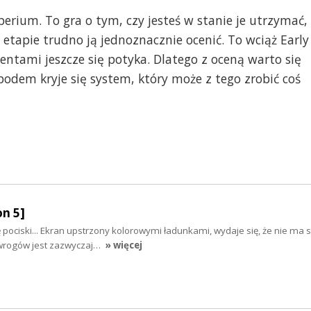
rium. To gra o tym, czy jesteś w stanie je utrzymać,
etapie trudno ją jednoznacznie ocenić. To wciąż Early
mentami jeszcze się potyka. Dlatego z oceną warto się
podem kryje się system, który może z tego zrobić coś
on 5]
ę pociski... Ekran upstrzony kolorowymi ładunkami, wydaje się, że nie ma 
 wrogów jest zazwyczaj…
» więcej