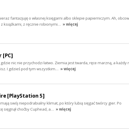
nieraz fantazjuję o własnej księgarni albo sklepie papierniczym. Ah, obco
z książkami, z ręcznie robionymi…
» więcej
r [PC]
gdzie nic nie przychodzi łatwo. Ziemia jest twarda, ręce marzną, a każdy 
ślisz. I gdzieś pod tym wszystkim…
» więcej
ire [PlayStation 5]
mają swój niepodrabialny klimat, po który lubią sięgać twórcy gier. Po
kę sięgnął choćby Cuphead, a…
» więcej