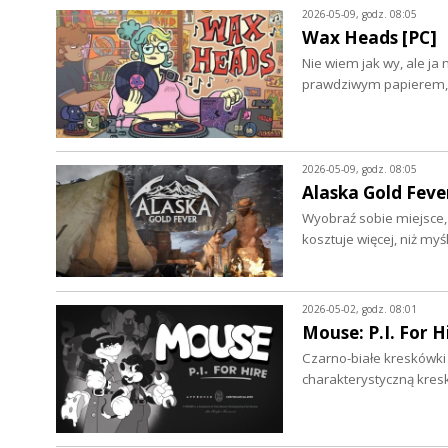
2026-05-09, godz. 08:05
Wax Heads [PC]
Nie wiem jak wy, ale ja 
prawdziwym papierem, 
2026-05-09, godz. 08:05
Alaska Gold Feve
Wyobraź sobie miejsce, 
kosztuje więcej, niż my
2026-05-02, godz. 08:01
Mouse: P.I. For H
Czarno-białe kreskówki 
charakterystyczną kres