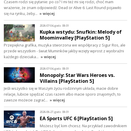
Czasem rodzi się pytanie: po co? I mi też mi się rodzi, choć mam
wrażenie, że znam odpowiedź. Dead or Alive 6: Last Round pojawiło
się na rynku, żeby…
» więcej
2026-07-04, godz. 08:01
Kupka wstydu: Snufkin: Melody of
Moominvalley [PlayStation 5]
Przepiękna grafika, muzyka stworzona we współpracy z Sigur Ros, ale
przede wszystkim - świat Muminków jakby wzięty wprost z wyobraźni
każdego dzieciaka…
» więcej
2026-07-04, godz. 08:01
Monopoly: Star Wars Heroes vs.
Villains [PlayStation 5]
Jeśli wszystko się w Waszym życiu rodzinnym układa, macie dobre
relacje, lubicie spędzać czas razem albo macie sporo znajomych, to
zawsze możecie zagrać…
» więcej
2026-06-27, godz. 08:01
EA Sports UFC 6 [PlayStation 5]
Możesz być kim chcesz. Na przykład zawodnikiem