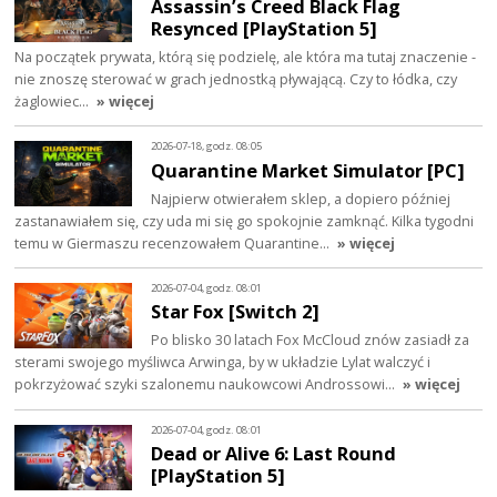
Assassin’s Creed Black Flag
Resynced [PlayStation 5]
Na początek prywata, którą się podzielę, ale która ma tutaj znaczenie -
nie znoszę sterować w grach jednostką pływającą. Czy to łódka, czy
żaglowiec…
» więcej
2026-07-18, godz. 08:05
Quarantine Market Simulator [PC]
Najpierw otwierałem sklep, a dopiero później
zastanawiałem się, czy uda mi się go spokojnie zamknąć. Kilka tygodni
temu w Giermaszu recenzowałem Quarantine…
» więcej
2026-07-04, godz. 08:01
Star Fox [Switch 2]
Po blisko 30 latach Fox McCloud znów zasiadł za
sterami swojego myśliwca Arwinga, by w układzie Lylat walczyć i
pokrzyżować szyki szalonemu naukowcowi Androssowi…
» więcej
2026-07-04, godz. 08:01
Dead or Alive 6: Last Round
[PlayStation 5]