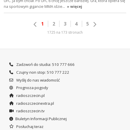
UFC. Ja bym chciał. Po UFC 6 chcę jeszcze bardziej. Gra, która opiera się
na sportowym gigancie MMA idzie…
» więcej
1
2
3
4
5
1725 na 173 stronach
Zadzwoń do studia: 510 777 666
Czujny non stop: 510 777 222
Wyślij do nas wiadomość
Prognoza pogody
radioszczecin.pl
radioszczecinextra.pl
radioszczecin.tv
Biuletyn Informacji Publicznej
Posłuchaj teraz