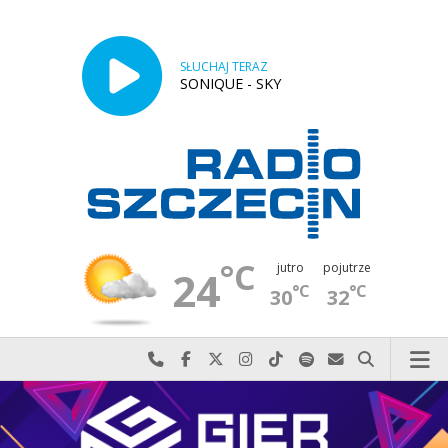
SŁUCHAJ TERAZ
SONIQUE - SKY
°C
jutro
pojutrze
24
°C
°C
30
32
Najlepiej po prostu do nas zadzwoń
Odwiedź nas na Facebook-u
Odwiedź nas na X
Odwiedź nas na Instagram-ie
Odwiedź nas na TikTok-u
Szukaj nas na Spotify
Wyślij do nas w
Szukaj