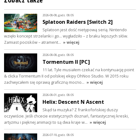
2026-08-08, godz. 08:05
Splatoon Raiders [Switch 2]
Splatoon jest dość nietypową serią. Nintendo
wzięło koncept strzelanki i go… wygładziło – z braku lepszych słów.
Zamiast pocisków – atrament…
» więcej
2026-08-08, godz. 08:05
Tormentum II [PC]
11 lat. Tyle musiałem czekać na kontynuację point
& clicka Tormentum II od polskiej ekipy OhNoo Studio. W 2015 roku
zachwycałem się oprawą graficzną mocno…
» więcej
2026-08-01, godz. 08:05
Helix: Descent N Ascent
Skąd ta muzyka? Z frankofońskiej duszy
oczywiście. Jeśli chcecie estetycznych doznań, fantastycznej kreski,
artyzmu i pięknej animacji to są dwa kraje w…
» więcej
2026-07-18, godz. 08:05