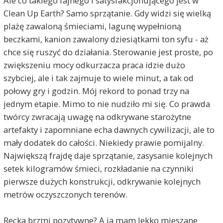
Ale co takiego fajnego i satysfakcjonującego jest w
Clean Up Earth? Samo sprzątanie. Gdy widzi się wielką
plażę zawaloną śmieciami, lagunę wypełnioną
beczkami, kanion zawalony dziesiątkami ton syfu - aż
chce się ruszyć do działania. Sterowanie jest proste, po
zwiększeniu mocy odkurzacza praca idzie dużo
szybciej, ale i tak zajmuje to wiele minut, a tak od
połowy gry i godzin. Mój rekord to ponad trzy na
jednym etapie. Mimo to nie nudziło mi się. Co prawda
twórcy zwracają uwagę na odkrywane starożytne
artefakty i zapomniane echa dawnych cywilizacji, ale to
mały dodatek do całości. Niekiedy prawie pomijalny.
Największą frajdę daje sprzątanie, zasysanie kolejnych
setek kilogramów śmieci, rozkładanie na czynniki
pierwsze dużych konstrukcji, odkrywanie kolejnych
metrów oczyszczonych terenów.
Recka brzmi pozytywne? A ja mam lekko mieszane