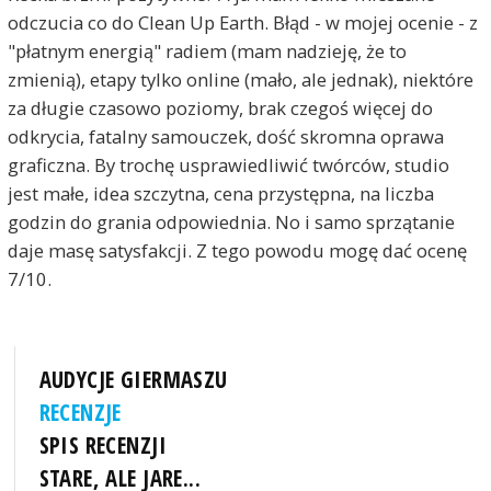
odczucia co do Clean Up Earth. Błąd - w mojej ocenie - z
"płatnym energią" radiem (mam nadzieję, że to
zmienią), etapy tylko online (mało, ale jednak), niektóre
za długie czasowo poziomy, brak czegoś więcej do
odkrycia, fatalny samouczek, dość skromna oprawa
graficzna. By trochę usprawiedliwić twórców, studio
jest małe, idea szczytna, cena przystępna, na liczba
godzin do grania odpowiednia. No i samo sprzątanie
daje masę satysfakcji. Z tego powodu mogę dać ocenę
7/10.
AUDYCJE GIERMASZU
RECENZJE
SPIS RECENZJI
STARE, ALE JARE...