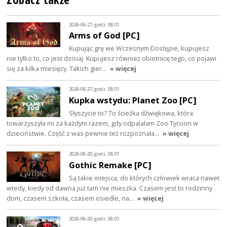
2026-06-27, godz. 08:01
Arms of God [PC]
Kupując grę we Wczesnym Dostępie, kupujesz
nie tylko to, co jest dzisiaj. Kupujesz również obietnicę tego, co pojawi
się za kilka miesięcy. Takich gier…
» więcej
2026-06-27, godz. 08:01
Kupka wstydu: Planet Zoo [PC]
Słyszycie to? To ścieżka dźwiękowa, która
towarzyszyła mi za każdym razem, gdy odpalałam Zoo Tycoon w
dzieciństwie. Część z was pewnie też rozpoznała…
» więcej
2026-06-20, godz. 08:01
Gothic Remake [PC]
Są takie miejsca, do których człowiek wraca nawet
wtedy, kiedy od dawna już tam nie mieszka. Czasem jest to rodzinny
dom, czasem szkoła, czasem osiedle, na…
» więcej
2026-06-20, godz. 08:01