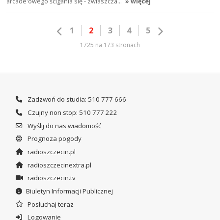
arcade'owego ścigania się - zwłaszcza…
» więcej
1
2
3
4
5
1725 na 173 stronach
Zadzwoń do studia: 510 777 666
Czujny non stop: 510 777 222
Wyślij do nas wiadomość
Prognoza pogody
radioszczecin.pl
radioszczecinextra.pl
radioszczecin.tv
Biuletyn Informacji Publicznej
Posłuchaj teraz
Logowanie