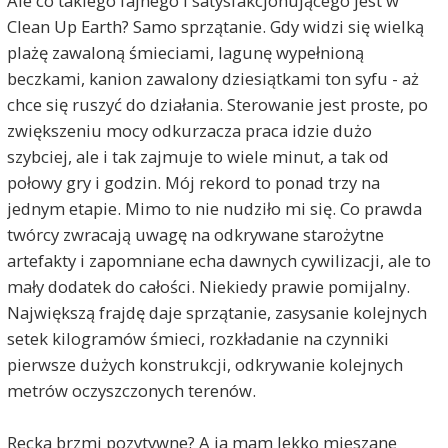
Ale co takiego fajnego i satysfakcjonującego jest w
Clean Up Earth? Samo sprzątanie. Gdy widzi się wielką
plażę zawaloną śmieciami, lagunę wypełnioną
beczkami, kanion zawalony dziesiątkami ton syfu - aż
chce się ruszyć do działania. Sterowanie jest proste, po
zwiększeniu mocy odkurzacza praca idzie dużo
szybciej, ale i tak zajmuje to wiele minut, a tak od
połowy gry i godzin. Mój rekord to ponad trzy na
jednym etapie. Mimo to nie nudziło mi się. Co prawda
twórcy zwracają uwagę na odkrywane starożytne
artefakty i zapomniane echa dawnych cywilizacji, ale to
mały dodatek do całości. Niekiedy prawie pomijalny.
Największą frajdę daje sprzątanie, zasysanie kolejnych
setek kilogramów śmieci, rozkładanie na czynniki
pierwsze dużych konstrukcji, odkrywanie kolejnych
metrów oczyszczonych terenów.
Recka brzmi pozytywne? A ja mam lekko mieszane