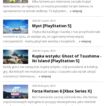
Kilka lat temu po internecie zaczęło krążyć
twierdzenie, że najlepsze, co można posiadać na tym świecie, to
uprawnienia na wózek widłowy. To był jeden…
» więcej
2026-06-13, godz. 08:01
Myst [PlayStation 5]
Chyba dla każdego i każdej z nas przychodzi taki
moment w życiu, że wydaje się, że ogarniamy mniej więcej
rzeczywistość - mamy jakąś tam wiedzę o książkach…
» więcej
2026-06-13, godz. 08:01
Kupka wstydu: Ghost of Tsushima -
Iki Island [PlayStation 5]
Każdy gracz ma swoją tzw. kupkę wstydu, czyli posiadane w kolekcji
gry, dla których nie miał jeszcze czasu. I czasami uda się tak ułożyć
scenariusz Giermaszu…
» więcej
2026-06-06, godz. 08:01
Forza Horizon 6 [Xbox Series X]
Bez hamulców zacznę od konkretu. Dla fanów
zręcznościowych wyścigów to pozycja obowiązkowa. Jako miłośnik