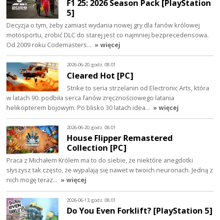
F1 25: 2026 Season Pack [PlayStation
5]
Decyzja o tym, żeby zamiast wydania nowej gry dla fanów królowej
motosportu, zrobić DLC do starej jest co najmniej bezprecedensowa.
Od 2009 roku Codemasters…
» więcej
2026-06-20, godz. 08:01
Cleared Hot [PC]
Strike to seria strzelanin od Electronic Arts, która
w latach 90. podbiła serca fanów zręcznościowego latania
helikopterem bojowym. Po blisko 30 latach idea…
» więcej
2026-06-20, godz. 08:01
House Flipper Remastered
Collection [PC]
Praca z Michałem Królem ma to do siebie, że niektóre anegdotki
słyszysz tak często, że wypalają się nawet w twoich neuronach. Jedną z
nich mogę teraz…
» więcej
2026-06-13, godz. 08:01
Do You Even Forklift? [PlayStation 5]