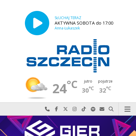
SŁUCHAJ TERAZ
AKTYWNA SOBOTA do 17:00
Anna Łukaszek
°C
jutro
pojutrze
24
°C
°C
30
32
Najlepiej po prostu do nas zadzwoń
Odwiedź nas na Facebook-u
Odwiedź nas na X
Odwiedź nas na Instagram-ie
Odwiedź nas na TikTok-u
Szukaj nas na Spotify
Wyślij do nas w
Szukaj