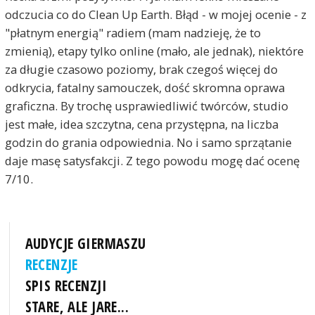
odczucia co do Clean Up Earth. Błąd - w mojej ocenie - z
"płatnym energią" radiem (mam nadzieję, że to
zmienią), etapy tylko online (mało, ale jednak), niektóre
za długie czasowo poziomy, brak czegoś więcej do
odkrycia, fatalny samouczek, dość skromna oprawa
graficzna. By trochę usprawiedliwić twórców, studio
jest małe, idea szczytna, cena przystępna, na liczba
godzin do grania odpowiednia. No i samo sprzątanie
daje masę satysfakcji. Z tego powodu mogę dać ocenę
7/10.
AUDYCJE GIERMASZU
RECENZJE
SPIS RECENZJI
STARE, ALE JARE...