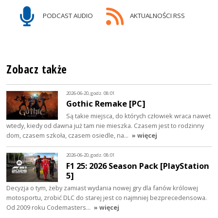
PODCAST AUDIO
AKTUALNOŚCI RSS
Zobacz także
2026-06-20, godz. 08:01
Gothic Remake [PC]
Są takie miejsca, do których człowiek wraca nawet
wtedy, kiedy od dawna już tam nie mieszka. Czasem jest to rodzinny
dom, czasem szkoła, czasem osiedle, na…
» więcej
2026-06-20, godz. 08:01
F1 25: 2026 Season Pack [PlayStation
5]
Decyzja o tym, żeby zamiast wydania nowej gry dla fanów królowej
motosportu, zrobić DLC do starej jest co najmniej bezprecedensowa.
Od 2009 roku Codemasters…
» więcej