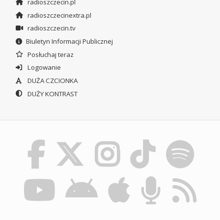
radioszczecin.pl
radioszczecinextra.pl
radioszczecin.tv
Biuletyn Informacji Publicznej
Posłuchaj teraz
Logowanie
DUŻA CZCIONKA
DUŻY KONTRAST