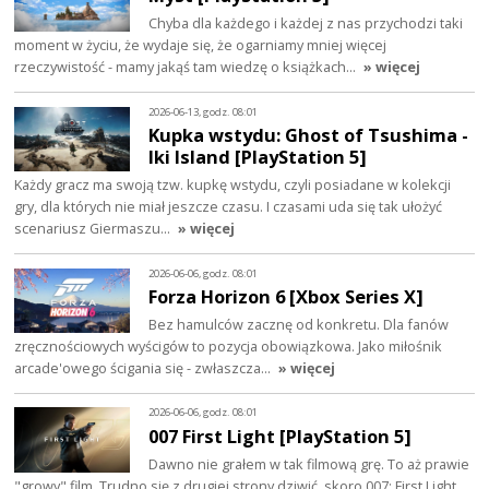
Chyba dla każdego i każdej z nas przychodzi taki
moment w życiu, że wydaje się, że ogarniamy mniej więcej
rzeczywistość - mamy jakąś tam wiedzę o książkach…
» więcej
2026-06-13, godz. 08:01
Kupka wstydu: Ghost of Tsushima -
Iki Island [PlayStation 5]
Każdy gracz ma swoją tzw. kupkę wstydu, czyli posiadane w kolekcji
gry, dla których nie miał jeszcze czasu. I czasami uda się tak ułożyć
scenariusz Giermaszu…
» więcej
2026-06-06, godz. 08:01
Forza Horizon 6 [Xbox Series X]
Bez hamulców zacznę od konkretu. Dla fanów
zręcznościowych wyścigów to pozycja obowiązkowa. Jako miłośnik
arcade'owego ścigania się - zwłaszcza…
» więcej
2026-06-06, godz. 08:01
007 First Light [PlayStation 5]
Dawno nie grałem w tak filmową grę. To aż prawie
"growy" film. Trudno się z drugiej strony dziwić, skoro 007: First Light