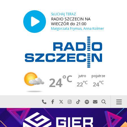
SŁUCHAJ TERAZ
RADIO SZCZECIN NA
WIECZÓR do 21:00
Małgorzata Frymus, Anna Kolmer
°C
jutro
pojutrze
24
°C
°C
22
24
Najlepiej po prostu do nas zadzwoń
Odwiedź nas na Facebook-u
Odwiedź nas na X
Odwiedź nas na Instagram-ie
Odwiedź nas na TikTok-u
Szukaj nas na Spotify
Wyślij do nas w
Szukaj