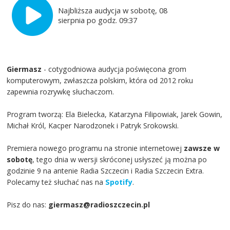
Najbliższa audycja w sobotę, 08
sierpnia po godz. 09:37
Giermasz
- cotygodniowa audycja poświęcona grom
komputerowym, zwłaszcza polskim, która od 2012 roku
zapewnia rozrywkę słuchaczom.
Program tworzą: Ela Bielecka, Katarzyna Filipowiak, Jarek Gowin,
Michał Król, Kacper Narodzonek i Patryk Srokowski.
Premiera nowego programu na stronie internetowej
zawsze w
sobotę
, tego dnia w wersji skróconej usłyszeć ją można po
godzinie 9 na antenie Radia Szczecin i Radia Szczecin Extra.
Polecamy też słuchać nas na
Spotify
.
Pisz do nas:
giermasz@radioszczecin.pl