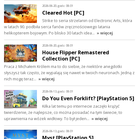
2026-06-20, godz. 08:01
Cleared Hot [PC]
Strike to seria strzelanin od Electronic Arts, która
w latach 90. podbiła serca fanów zręcznościowego latania
helikopterem bojowym. Po blisko 30 latach idea…
» więcej
2026-06-20, godz. 08:01
House Flipper Remastered
Collection [PC]
Praca z Michałem Królem ma to do siebie, że niektóre anegdotki
słyszysz tak często, że wypalają się nawet w twoich neuronach. Jedną z
nich mogę teraz…
» więcej
2026-06-13, godz. 08:01
Do You Even Forklift? [PlayStation 5]
Kilka lat temu po internecie zaczęło krążyć
twierdzenie, że najlepsze, co można posiadać na tym świecie, to
uprawnienia na wózek widłowy. To był jeden…
» więcej
2026-06-13, godz. 08:01
Myst [PlayStation 5]