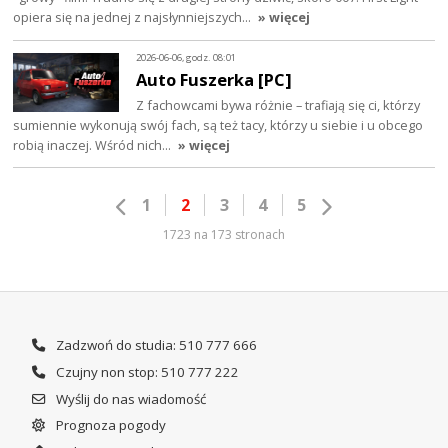
opiera się na jednej z najsłynniejszych…
» więcej
2026-06-06, godz. 08:01
Auto Fuszerka [PC]
Z fachowcami bywa różnie – trafiają się ci, którzy
sumiennie wykonują swój fach, są też tacy, którzy u siebie i u obcego
robią inaczej. Wśród nich…
» więcej
1
2
3
4
5
1723 na 173 stronach
Zadzwoń do studia: 510 777 666
Czujny non stop: 510 777 222
Wyślij do nas wiadomość
Prognoza pogody