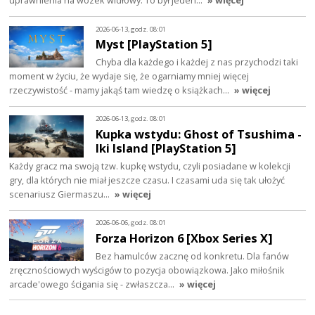
uprawnienia na wózek widłowy. To był jeden…
» więcej
2026-06-13, godz. 08:01
Myst [PlayStation 5]
Chyba dla każdego i każdej z nas przychodzi taki
moment w życiu, że wydaje się, że ogarniamy mniej więcej
rzeczywistość - mamy jakąś tam wiedzę o książkach…
» więcej
2026-06-13, godz. 08:01
Kupka wstydu: Ghost of Tsushima -
Iki Island [PlayStation 5]
Każdy gracz ma swoją tzw. kupkę wstydu, czyli posiadane w kolekcji
gry, dla których nie miał jeszcze czasu. I czasami uda się tak ułożyć
scenariusz Giermaszu…
» więcej
2026-06-06, godz. 08:01
Forza Horizon 6 [Xbox Series X]
Bez hamulców zacznę od konkretu. Dla fanów
zręcznościowych wyścigów to pozycja obowiązkowa. Jako miłośnik
arcade'owego ścigania się - zwłaszcza…
» więcej