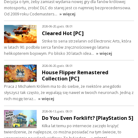
Decyzja o tym, żeby zamiast wydania nowej gry dla fanów królowej
motosportu, zrobić DLC do starej jest co najmniej bezprecedensowa.
Od 2009 roku Codemasters…
» więcej
2026-06-20, godz. 08:01
Cleared Hot [PC]
Strike to seria strzelanin od Electronic Arts, która
w latach 90. podbiła serca fanów zręcznościowego latania
helikopterem bojowym. Po blisko 30 latach idea…
» więcej
2026-06-20, godz. 08:01
House Flipper Remastered
Collection [PC]
Praca z Michałem Królem ma to do siebie, że niektóre anegdotki
słyszysz tak często, że wypalają się nawet w twoich neuronach. Jedną z
nich mogę teraz…
» więcej
2026-06-13, godz. 08:01
Do You Even Forklift? [PlayStation 5]
Kilka lat temu po internecie zaczęło krążyć
twierdzenie, że najlepsze, co można posiadać na tym świecie, to