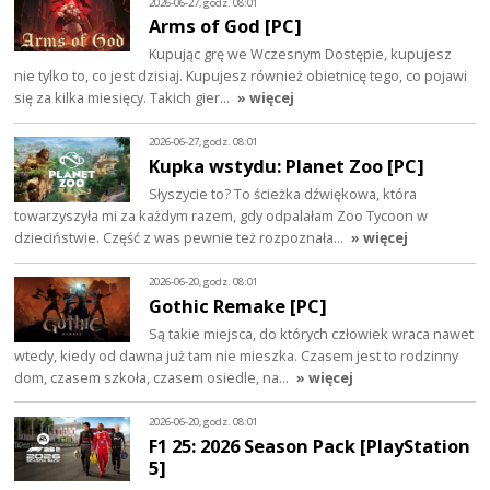
2026-06-27, godz. 08:01
Arms of God [PC]
Kupując grę we Wczesnym Dostępie, kupujesz
nie tylko to, co jest dzisiaj. Kupujesz również obietnicę tego, co pojawi
się za kilka miesięcy. Takich gier…
» więcej
2026-06-27, godz. 08:01
Kupka wstydu: Planet Zoo [PC]
Słyszycie to? To ścieżka dźwiękowa, która
towarzyszyła mi za każdym razem, gdy odpalałam Zoo Tycoon w
dzieciństwie. Część z was pewnie też rozpoznała…
» więcej
2026-06-20, godz. 08:01
Gothic Remake [PC]
Są takie miejsca, do których człowiek wraca nawet
wtedy, kiedy od dawna już tam nie mieszka. Czasem jest to rodzinny
dom, czasem szkoła, czasem osiedle, na…
» więcej
2026-06-20, godz. 08:01
F1 25: 2026 Season Pack [PlayStation
5]