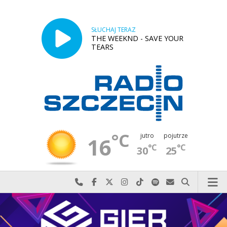
SŁUCHAJ TERAZ
THE WEEKND - SAVE YOUR
TEARS
°C
jutro
pojutrze
16
°C
°C
30
25
Najlepiej po prostu do nas zadzwoń
Odwiedź nas na Facebook-u
Odwiedź nas na X
Odwiedź nas na Instagram-ie
Odwiedź nas na TikTok-u
Szukaj nas na Spotify
Wyślij do nas w
Szukaj