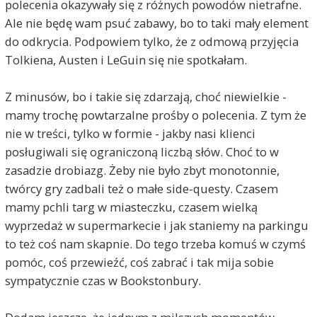
polecenia okazywały się z różnych powodów nietrafne.
Ale nie będę wam psuć zabawy, bo to taki mały element
do odkrycia. Podpowiem tylko, że z odmową przyjęcia
Tolkiena, Austen i LeGuin się nie spotkałam.
Z minusów, bo i takie się zdarzają, choć niewielkie -
mamy trochę powtarzalne prośby o polecenia. Z tym że
nie w treści, tylko w formie - jakby nasi klienci
posługiwali się ograniczoną liczbą słów. Choć to w
zasadzie drobiazg. Żeby nie było zbyt monotonnie,
twórcy gry zadbali też o małe side-questy. Czasem
mamy pchli targ w miasteczku, czasem wielką
wyprzedaż w supermarkecie i jak staniemy na parkingu
to też coś nam skapnie. Do tego trzeba komuś w czymś
pomóc, coś przewieźć, coś zabrać i tak mija sobie
sympatycznie czas w Bookstonbury.