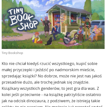
Tiny Bookshop
Kto nie chciał kiedyś rzucić wszystkiego, kupić sobie
małej przyczepki i jeździć po nadmorskim mieście,
sprzedając książki? No dobrze, może nie jest nas jakoś
przesadnie dużo, ale trochę jednak się znajdzie.
Książkary wszystkich genderów, to jest gra dla was. Z
kolei jeśli przeciwnie - na książkę patrzyliście ostatnio
jak na odcisk dinozaura, z podziwem, że istnieją takie
relikty, to nie oceniam. Ale możecie już przestać czytać