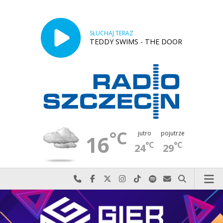
SŁUCHAJ TERAZ
TEDDY SWIMS - THE DOOR
°C
jutro
pojutrze
16
°C
°C
24
29
Najlepiej po prostu do nas zadzwoń
Odwiedź nas na Facebook-u
Odwiedź nas na X
Odwiedź nas na Instagram-ie
Odwiedź nas na TikTok-u
Szukaj nas na Spotify
Wyślij do nas w
Szukaj