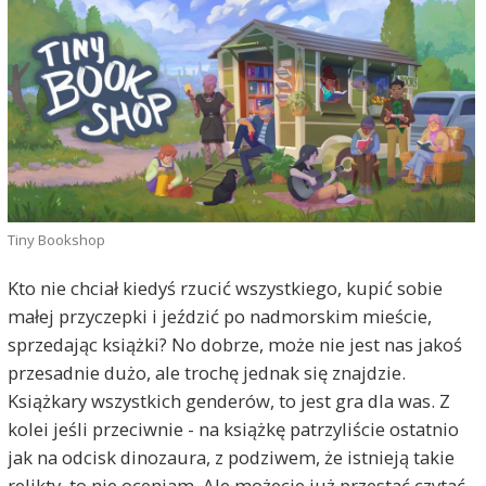
Tiny Bookshop
Kto nie chciał kiedyś rzucić wszystkiego, kupić sobie
małej przyczepki i jeździć po nadmorskim mieście,
sprzedając książki? No dobrze, może nie jest nas jakoś
przesadnie dużo, ale trochę jednak się znajdzie.
Książkary wszystkich genderów, to jest gra dla was. Z
kolei jeśli przeciwnie - na książkę patrzyliście ostatnio
jak na odcisk dinozaura, z podziwem, że istnieją takie
relikty, to nie oceniam. Ale możecie już przestać czytać