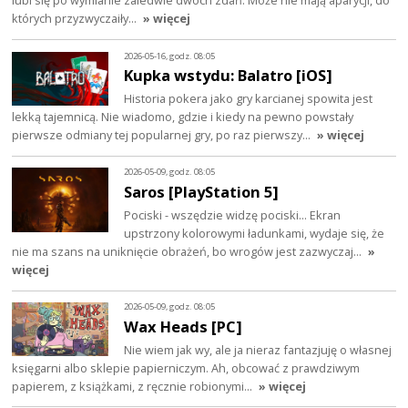
lubi się po wymianie zaledwie dwóch zdań. Może nie mają aparycji, do
których przyzwyczaiły…
» więcej
2026-05-16, godz. 08:05
Kupka wstydu: Balatro [iOS]
Historia pokera jako gry karcianej spowita jest
lekką tajemnicą. Nie wiadomo, gdzie i kiedy na pewno powstały
pierwsze odmiany tej popularnej gry, po raz pierwszy…
» więcej
2026-05-09, godz. 08:05
Saros [PlayStation 5]
Pociski - wszędzie widzę pociski... Ekran
upstrzony kolorowymi ładunkami, wydaje się, że
nie ma szans na uniknięcie obrażeń, bo wrogów jest zazwyczaj…
»
więcej
2026-05-09, godz. 08:05
Wax Heads [PC]
Nie wiem jak wy, ale ja nieraz fantazjuję o własnej
księgarni albo sklepie papierniczym. Ah, obcować z prawdziwym
papierem, z książkami, z ręcznie robionymi…
» więcej