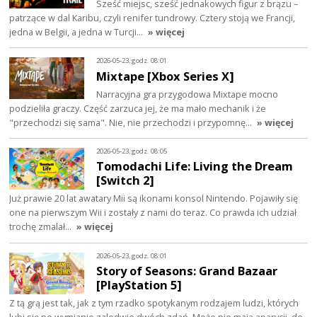
Sześć miejsc, sześć jednakowych figur z brązu –
patrzące w dal Karibu, czyli renifer tundrowy. Cztery stoją we Francji,
jedna w Belgii, a jedna w Turcji…
» więcej
2026-05-23, godz. 08:01
Mixtape [Xbox Series X]
Narracyjna gra przygodowa Mixtape mocno
podzieliła graczy. Część zarzuca jej, że ma mało mechanik i że
"przechodzi się sama". Nie, nie przechodzi i przypomnę…
» więcej
2026-05-23, godz. 08:05
Tomodachi Life: Living the Dream
[Switch 2]
Już prawie 20 lat awatary Mii są ikonami konsol Nintendo. Pojawiły się
one na pierwszym Wii i zostały z nami do teraz. Co prawda ich udział
trochę zmalał…
» więcej
2026-05-23, godz. 08:01
Story of Seasons: Grand Bazaar
[PlayStation 5]
Z tą grą jest tak, jak z tym rzadko spotykanym rodzajem ludzi, których