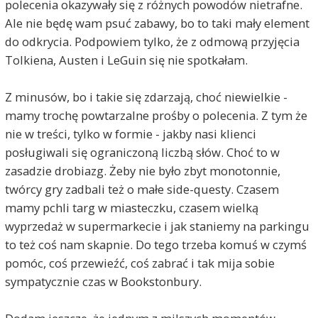
polecenia okazywały się z różnych powodów nietrafne.
Ale nie będę wam psuć zabawy, bo to taki mały element
do odkrycia. Podpowiem tylko, że z odmową przyjęcia
Tolkiena, Austen i LeGuin się nie spotkałam.
Z minusów, bo i takie się zdarzają, choć niewielkie -
mamy trochę powtarzalne prośby o polecenia. Z tym że
nie w treści, tylko w formie - jakby nasi klienci
posługiwali się ograniczoną liczbą słów. Choć to w
zasadzie drobiazg. Żeby nie było zbyt monotonnie,
twórcy gry zadbali też o małe side-questy. Czasem
mamy pchli targ w miasteczku, czasem wielką
wyprzedaż w supermarkecie i jak staniemy na parkingu
to też coś nam skapnie. Do tego trzeba komuś w czymś
pomóc, coś przewieźć, coś zabrać i tak mija sobie
sympatycznie czas w Bookstonbury.