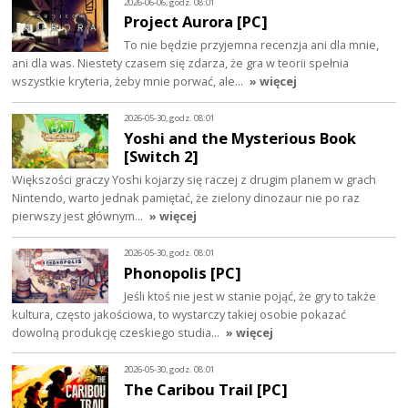
2026-06-06, godz. 08:01
Project Aurora [PC]
To nie będzie przyjemna recenzja ani dla mnie,
ani dla was. Niestety czasem się zdarza, że gra w teorii spełnia
wszystkie kryteria, żeby mnie porwać, ale…
» więcej
2026-05-30, godz. 08:01
Yoshi and the Mysterious Book
[Switch 2]
Większości graczy Yoshi kojarzy się raczej z drugim planem w grach
Nintendo, warto jednak pamiętać, że zielony dinozaur nie po raz
pierwszy jest głównym…
» więcej
2026-05-30, godz. 08:01
Phonopolis [PC]
Jeśli ktoś nie jest w stanie pojąć, że gry to także
kultura, często jakościowa, to wystarczy takiej osobie pokazać
dowolną produkcję czeskiego studia…
» więcej
2026-05-30, godz. 08:01
The Caribou Trail [PC]