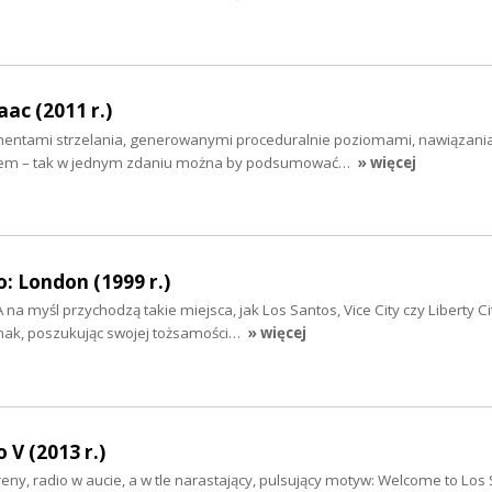
aac (2011 r.)
mentami strzelania, generowanymi proceduralnie poziomami, nawiązani
stylem – tak w jednym zdaniu można by podsumować…
» więcej
: London (1999 r.)
 na myśl przychodzą takie miejsca, jak Los Santos, Vice City czy Liberty Ci
dnak, poszukując swojej tożsamości…
» więcej
 V (2013 r.)
reny, radio w aucie, a w tle narastający, pulsujący motyw: Welcome to Los 