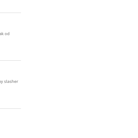
nak od
wy slasher