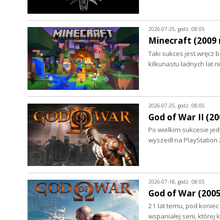
2026-07-25, godz. 08:05
Minecraft (2009 r
Taki sukces jest wręcz 
kilkunastu ładnych lat
2026-07-25, godz. 08:05
God of War II (20
Po wielkim sukcesie jed
wyszedł na PlayStation 2
2026-07-18, godz. 08:05
God of War (2005 
21 lat temu, pod koniec
wspaniałej serii, której