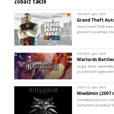
Zobacz także
2026-08-01, godz. 08:05
Grand Theft Auto
Seria Grand Theft Auto 
graczom w pamięci. Dru
2026-08-01, godz. 08:05
Warlords Battlecr
Są gry, które zapamiętuje
przy których nagle ori
2026-07-25, godz. 08:05
Wiedźmin (2007 r
Pamiętacie jeszcze czas
zachodnich produkcji? 