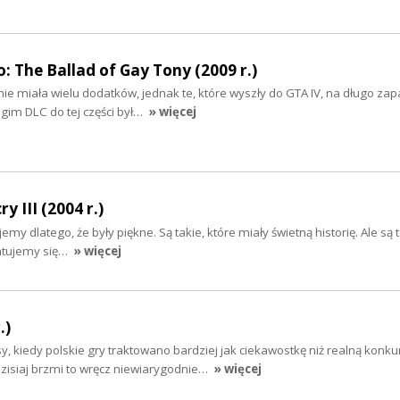
: The Ballad of Gay Tony (2009 r.)
nie miała wielu dodatków, jednak te, które wyszły do GTA IV, na długo zap
gim DLC do tej części był…
» więcej
y III (2004 r.)
my dlatego, że były piękne. Są takie, które miały świetną historię. Ale są t
entujemy się…
» więcej
.)
y, kiedy polskie gry traktowano bardziej jak ciekawostkę niż realną konku
Dzisiaj brzmi to wręcz niewiarygodnie…
» więcej