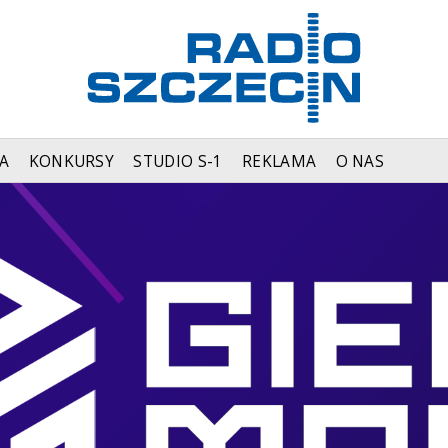
A
KONKURSY
STUDIO S-1
REKLAMA
O NAS