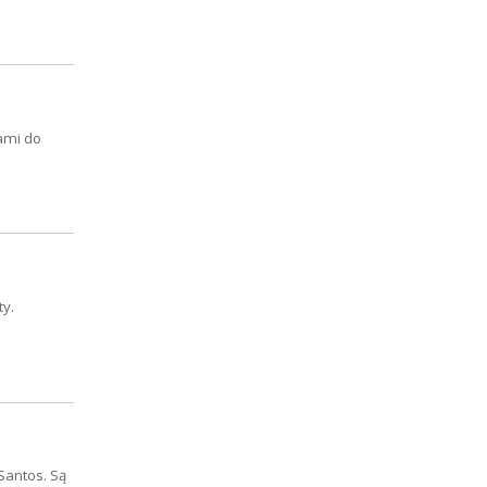
ami do
ty.
Santos. Są