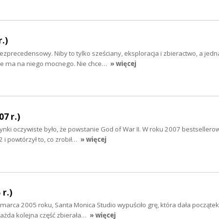
.)
bezprecedensowy. Niby to tylko sześciany, eksploracja i zbieractwo, a jed
 nie ma na niego mocnego. Nie chce…
» więcej
07 r.)
ynki oczywiste było, że powstanie God of War II. W roku 2007 bestsellero
 i powtórzył to, co zrobił…
» więcej
r.)
 marca 2005 roku, Santa Monica Studio wypuściło grę, która dała początek
 każda kolejna część zbierała…
» więcej