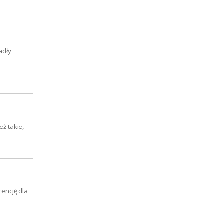
adły
eż takie,
rencję dla