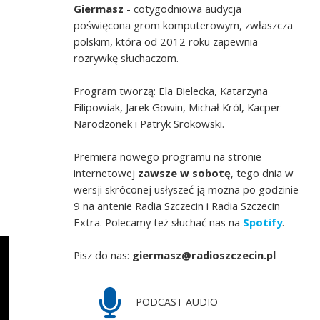
Giermasz
- cotygodniowa audycja
poświęcona grom komputerowym, zwłaszcza
polskim, która od 2012 roku zapewnia
rozrywkę słuchaczom.
Program tworzą: Ela Bielecka, Katarzyna
Filipowiak, Jarek Gowin, Michał Król, Kacper
Narodzonek i Patryk Srokowski.
Premiera nowego programu na stronie
internetowej
zawsze w sobotę
, tego dnia w
wersji skróconej usłyszeć ją można po godzinie
9 na antenie Radia Szczecin i Radia Szczecin
Extra. Polecamy też słuchać nas na
Spotify
.
Pisz do nas:
giermasz@radioszczecin.pl
PODCAST AUDIO