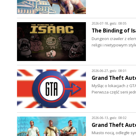
2026-07-18, godz. 08:05
The Binding of Is
Dungeon crawler z ele
religii i nietypowym 
2026-06-27, godz. 08:01
Grand Theft Auto
Myśląc o lokacjach z GTA
Pierwsza część serii je
2026-06-13, godz. 08:02
Grand Theft Auto
Miasto nocą, odległe sy