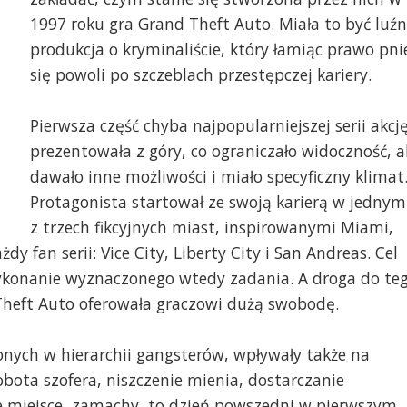
1997 roku gra Grand Theft Auto. Miała to być luź
produkcja o kryminaliście, który łamiąc prawo pni
się powoli po szczeblach przestępczej kariery.
Pierwsza część chyba najpopularniejszej serii akcj
prezentowała z góry, co ograniczało widoczność, a
dawało inne możliwości i miało specyficzny klimat
Protagonista startował ze swoją karierą w jednym
z trzech fikcyjnych miast, inspirowanymi Miami,
y fan serii: Vice City, Liberty City i San Andreas. Cel
wykonanie wyznaczonego wtedy zadania. A droga do te
Theft Auto oferowała graczowi dużą swobodę.
nych w hierarchii gangsterów, wpływały także na
obota szofera, niszczenie mienia, dostarczanie
 miejsce, zamachy, to dzień powszedni w pierwszym