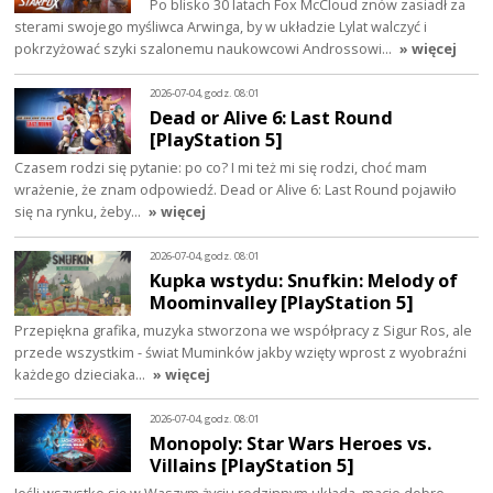
Po blisko 30 latach Fox McCloud znów zasiadł za
sterami swojego myśliwca Arwinga, by w układzie Lylat walczyć i
pokrzyżować szyki szalonemu naukowcowi Androssowi…
» więcej
2026-07-04, godz. 08:01
Dead or Alive 6: Last Round
[PlayStation 5]
Czasem rodzi się pytanie: po co? I mi też mi się rodzi, choć mam
wrażenie, że znam odpowiedź. Dead or Alive 6: Last Round pojawiło
się na rynku, żeby…
» więcej
2026-07-04, godz. 08:01
Kupka wstydu: Snufkin: Melody of
Moominvalley [PlayStation 5]
Przepiękna grafika, muzyka stworzona we współpracy z Sigur Ros, ale
przede wszystkim - świat Muminków jakby wzięty wprost z wyobraźni
każdego dzieciaka…
» więcej
2026-07-04, godz. 08:01
Monopoly: Star Wars Heroes vs.
Villains [PlayStation 5]
Jeśli wszystko się w Waszym życiu rodzinnym układa, macie dobre