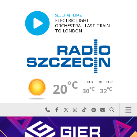
SŁUCHAJ TERAZ
ELECTRIC LIGHT
ORCHESTRA - LAST TRAIN
TO LONDON
°C
jutro
pojutrze
20
°C
°C
30
32
Najlepiej po prostu do nas zadzwoń
Odwiedź nas na Facebook-u
Odwiedź nas na X
Odwiedź nas na Instagram-ie
Odwiedź nas na TikTok-u
Szukaj nas na Spotify
Wyślij do nas w
Szukaj