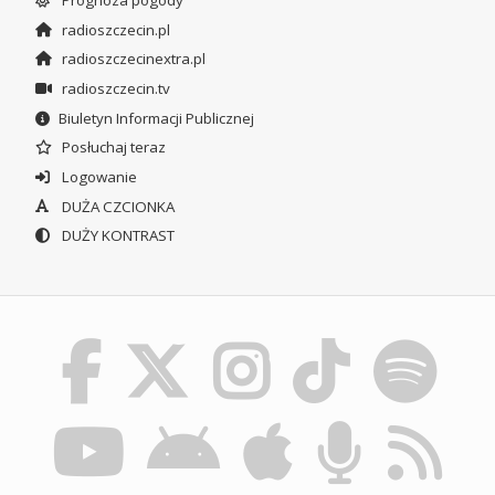
radioszczecin.pl
radioszczecinextra.pl
radioszczecin.tv
Biuletyn Informacji Publicznej
Posłuchaj teraz
Logowanie
DUŻA CZCIONKA
DUŻY KONTRAST