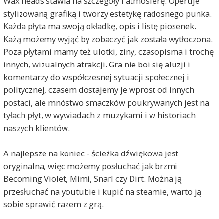
Wax heads stawia na szczegóły i atmosferę. Operuje
stylizowaną grafiką i tworzy estetykę radosnego punka.
Każda płyta ma swoją okładkę, opis i listę piosenek.
Każą możemy wyjąć by zobaczyć jak została wytłoczona.
Poza płytami mamy też ulotki, ziny, czasopisma i trochę
innych, wizualnych atrakcji. Gra nie boi się aluzji i
komentarzy do współczesnej sytuacji społecznej i
politycznej, czasem dostajemy je wprost od innych
postaci, ale mnóstwo smaczków poukrywanych jest na
tyłach płyt, w wywiadach z muzykami i w historiach
naszych klientów.
A najlepsze na koniec - ścieżka dźwiękowa jest
oryginalna, więc możemy posłuchać jak brzmi
Becoming Violet, Mimi, Snarl czy Dirt. Można ją
przesłuchać na youtubie i kupić na steamie, warto ją
sobie sprawić razem z grą.