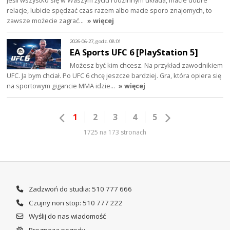
relacje, lubicie spędzać czas razem albo macie sporo znajomych, to
zawsze możecie zagrać…
» więcej
2026-06-27, godz. 08:01
EA Sports UFC 6 [PlayStation 5]
Możesz być kim chcesz. Na przykład zawodnikiem
UFC. Ja bym chciał. Po UFC 6 chcę jeszcze bardziej. Gra, która opiera się
na sportowym gigancie MMA idzie…
» więcej
1
2
3
4
5
1725 na 173 stronach
Zadzwoń do studia: 510 777 666
Czujny non stop: 510 777 222
Wyślij do nas wiadomość
Prognoza pogody