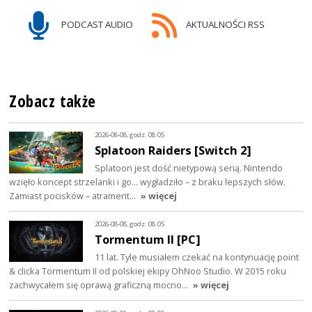
PODCAST AUDIO
AKTUALNOŚCI RSS
Zobacz także
2026-08-08, godz. 08:05
Splatoon Raiders [Switch 2]
Splatoon jest dość nietypową serią. Nintendo
wzięło koncept strzelanki i go… wygładziło – z braku lepszych słów.
Zamiast pocisków – atrament…
» więcej
2026-08-08, godz. 08:05
Tormentum II [PC]
11 lat. Tyle musiałem czekać na kontynuację point
& clicka Tormentum II od polskiej ekipy OhNoo Studio. W 2015 roku
zachwycałem się oprawą graficzną mocno…
» więcej