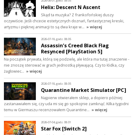
2026-08-01, godz. 08:05
Helix: Descent N Ascent
Skąd ta muzyka? Z frankofońskiej duszy
oczywiście. Jeśli chcecie estetycznych doznań, fantastycznej kreski,
artyzmu i pięknej animacji to są dwa kraje w…
» więcej
2026-07-18, godz. 08:05
Assassin’s Creed Black Flag
Resynced [PlayStation 5]
Na początek prywata, którą się podzielę, ale która ma tutaj znaczenie -
nie znoszę sterować w grach jednostką pływającą. Czy to łódka, czy
żaglowiec…
» więcej
2026-07-18, godz. 08:05
Quarantine Market Simulator [PC]
Najpierw otwierałem sklep, a dopiero później
zastanawiałem się, czy uda mi się go spokojnie zamknąć. Kilka tygodni
temu w Giermaszu recenzowałem Quarantine…
» więcej
2026-07-04, godz. 08:01
Star Fox [Switch 2]