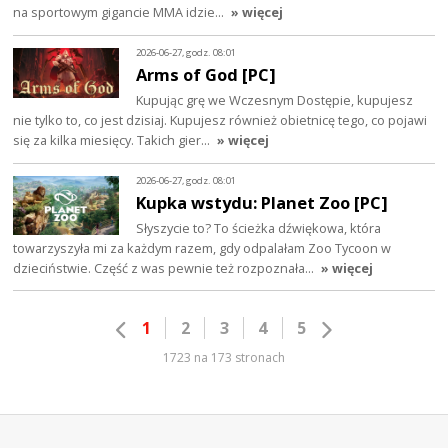
na sportowym gigancie MMA idzie…
» więcej
2026-06-27, godz. 08:01
Arms of God [PC]
Kupując grę we Wczesnym Dostępie, kupujesz
nie tylko to, co jest dzisiaj. Kupujesz również obietnicę tego, co pojawi
się za kilka miesięcy. Takich gier…
» więcej
2026-06-27, godz. 08:01
Kupka wstydu: Planet Zoo [PC]
Słyszycie to? To ścieżka dźwiękowa, która
towarzyszyła mi za każdym razem, gdy odpalałam Zoo Tycoon w
dzieciństwie. Część z was pewnie też rozpoznała…
» więcej
1
2
3
4
5
1723 na 173 stronach