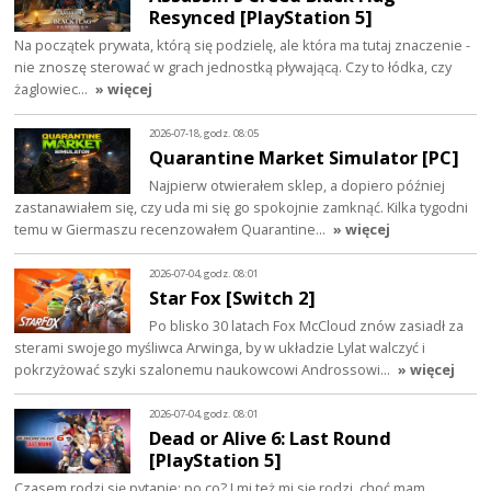
Resynced [PlayStation 5]
Na początek prywata, którą się podzielę, ale która ma tutaj znaczenie -
nie znoszę sterować w grach jednostką pływającą. Czy to łódka, czy
żaglowiec…
» więcej
2026-07-18, godz. 08:05
Quarantine Market Simulator [PC]
Najpierw otwierałem sklep, a dopiero później
zastanawiałem się, czy uda mi się go spokojnie zamknąć. Kilka tygodni
temu w Giermaszu recenzowałem Quarantine…
» więcej
2026-07-04, godz. 08:01
Star Fox [Switch 2]
Po blisko 30 latach Fox McCloud znów zasiadł za
sterami swojego myśliwca Arwinga, by w układzie Lylat walczyć i
pokrzyżować szyki szalonemu naukowcowi Androssowi…
» więcej
2026-07-04, godz. 08:01
Dead or Alive 6: Last Round
[PlayStation 5]
Czasem rodzi się pytanie: po co? I mi też mi się rodzi, choć mam