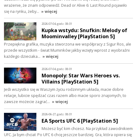
wrażenie, że znam odpowiedź. Dead or Alive 6: Last Round pojawiło
się na rynku, żeby…
» więcej
2026-07-04, godz. 08:01
Kupka wstydu: Snufkin: Melody of
Moominvalley [PlayStation 5]
Przepiękna grafika, muzyka stworzona we współpracy z Sigur Ros, ale
przede wszystkim - świat Muminków jakby wzięty wprost z wyobraźni
każdego dzieciaka…
» więcej
2026-07-04, godz. 08:01
Monopoly: Star Wars Heroes vs.
Villains [PlayStation 5]
Jeśli wszystko się w Waszym życiu rodzinnym układa, macie dobre
relacje, lubicie spędzać czas razem albo macie sporo znajomych, to
zawsze możecie zagrać…
» więcej
2026-06-27, godz. 08:01
EA Sports UFC 6 [PlayStation 5]
Możesz być kim chcesz. Na przykład zawodnikiem
UFC. Ja bym chciał. Po UFC 6 chcę jeszcze bardziej. Gra, która opiera się