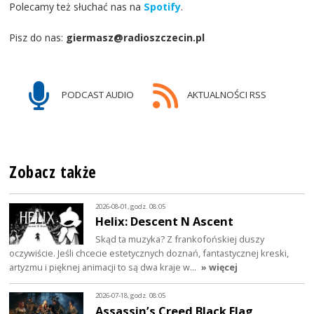
Polecamy też słuchać nas na
Spotify
.
Pisz do nas:
giermasz@radioszczecin.pl
PODCAST AUDIO
AKTUALNOŚCI RSS
Zobacz także
2026-08-01, godz. 08:05
Helix: Descent N Ascent
Skąd ta muzyka? Z frankofońskiej duszy
oczywiście. Jeśli chcecie estetycznych doznań, fantastycznej kreski,
artyzmu i pięknej animacji to są dwa kraje w…
» więcej
2026-07-18, godz. 08:05
Assassin’s Creed Black Flag