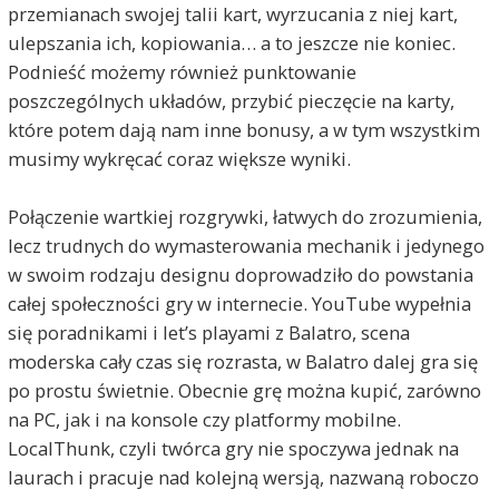
przemianach swojej talii kart, wyrzucania z niej kart,
ulepszania ich, kopiowania… a to jeszcze nie koniec.
Podnieść możemy również punktowanie
poszczególnych układów, przybić pieczęcie na karty,
które potem dają nam inne bonusy, a w tym wszystkim
musimy wykręcać coraz większe wyniki.
Połączenie wartkiej rozgrywki, łatwych do zrozumienia,
lecz trudnych do wymasterowania mechanik i jedynego
w swoim rodzaju designu doprowadziło do powstania
całej społeczności gry w internecie. YouTube wypełnia
się poradnikami i let’s playami z Balatro, scena
moderska cały czas się rozrasta, w Balatro dalej gra się
po prostu świetnie. Obecnie grę można kupić, zarówno
na PC, jak i na konsole czy platformy mobilne.
LocalThunk, czyli twórca gry nie spoczywa jednak na
laurach i pracuje nad kolejną wersją, nazwaną roboczo