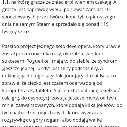
1.1, na którą gracze ze zniecierpliwieniem czekają. A
graczy jest naprawdę wielu, ponieważ zamiast 10
spodziewanych przez twórcę kopii tylko pierwszego
dnia na samym Steamie sprzedało się ponad 119
tysięcy sztuk.
Passion project jednego solo developera, który prawie
został porzucony kilka razy, okazał się wielkim
sukcesem. Roguelike’i mają to do siebie, że syndrom
„jeszcze jednej rundy” jest silny podczas gry. A
dokładając do tego satysfakcjonujący klimat Balatro
sprawia, że ciężko jest czasem oderwać się od
komputera czy tableta. A jeżeli ktoś dał radę okiełznać
całą grę, do dyspozycji zostają jeszcze mody, od tych
mniej zaawansowanych, które dodają kilka jokerów, do
tych najbardziej odjechanych, które wywracają
rozgrywkę do góry nogami albo dodają walkę