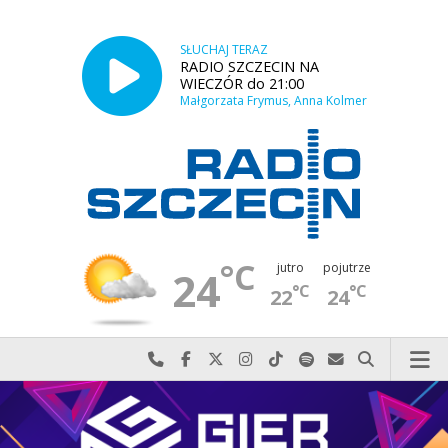
SŁUCHAJ TERAZ
RADIO SZCZECIN NA
WIECZÓR do 21:00
Małgorzata Frymus, Anna Kolmer
°C
jutro
pojutrze
24
°C
°C
22
24
Najlepiej po prostu do nas zadzwoń
Odwiedź nas na Facebook-u
Odwiedź nas na X
Odwiedź nas na Instagram-ie
Odwiedź nas na TikTok-u
Szukaj nas na Spotify
Wyślij do nas w
Szukaj