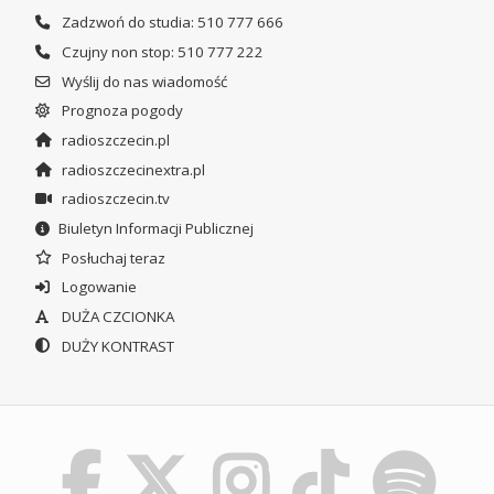
Zadzwoń do studia: 510 777 666
Czujny non stop: 510 777 222
Wyślij do nas wiadomość
Prognoza pogody
radioszczecin.pl
radioszczecinextra.pl
radioszczecin.tv
Biuletyn Informacji Publicznej
Posłuchaj teraz
Logowanie
DUŻA CZCIONKA
DUŻY KONTRAST