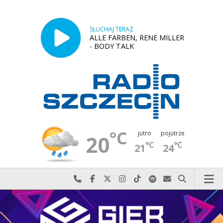
SŁUCHAJ TERAZ
ALLE FARBEN, RENE MILLER
- BODY TALK
°C
jutro
pojutrze
20
°C
°C
21
24
Najlepiej po prostu do nas zadzwoń
Odwiedź nas na Facebook-u
Odwiedź nas na X
Odwiedź nas na Instagram-ie
Odwiedź nas na TikTok-u
Szukaj nas na Spotify
Wyślij do nas w
Szukaj