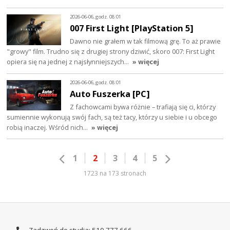
2026-06-06, godz. 08:01
007 First Light [PlayStation 5]
Dawno nie grałem w tak filmową grę. To aż prawie
"growy" film. Trudno się z drugiej strony dziwić, skoro 007: First Light
opiera się na jednej z najsłynniejszych…
» więcej
2026-06-06, godz. 08:01
Auto Fuszerka [PC]
Z fachowcami bywa różnie – trafiają się ci, którzy
sumiennie wykonują swój fach, są też tacy, którzy u siebie i u obcego
robią inaczej. Wśród nich…
» więcej
1
2
3
4
5
1723 na 173 stronach