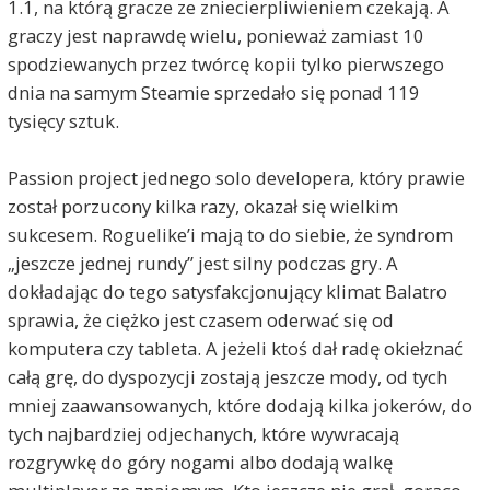
1.1, na którą gracze ze zniecierpliwieniem czekają. A
graczy jest naprawdę wielu, ponieważ zamiast 10
spodziewanych przez twórcę kopii tylko pierwszego
dnia na samym Steamie sprzedało się ponad 119
tysięcy sztuk.
Passion project jednego solo developera, który prawie
został porzucony kilka razy, okazał się wielkim
sukcesem. Roguelike’i mają to do siebie, że syndrom
„jeszcze jednej rundy” jest silny podczas gry. A
dokładając do tego satysfakcjonujący klimat Balatro
sprawia, że ciężko jest czasem oderwać się od
komputera czy tableta. A jeżeli ktoś dał radę okiełznać
całą grę, do dyspozycji zostają jeszcze mody, od tych
mniej zaawansowanych, które dodają kilka jokerów, do
tych najbardziej odjechanych, które wywracają
rozgrywkę do góry nogami albo dodają walkę