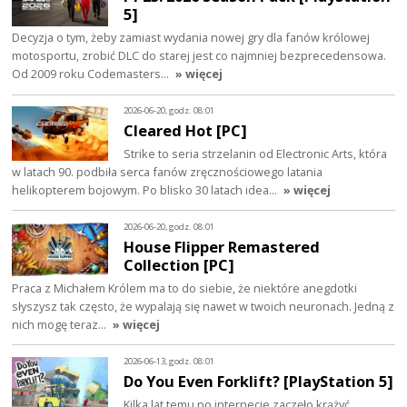
5]
Decyzja o tym, żeby zamiast wydania nowej gry dla fanów królowej
motosportu, zrobić DLC do starej jest co najmniej bezprecedensowa.
Od 2009 roku Codemasters…
» więcej
2026-06-20, godz. 08:01
Cleared Hot [PC]
Strike to seria strzelanin od Electronic Arts, która
w latach 90. podbiła serca fanów zręcznościowego latania
helikopterem bojowym. Po blisko 30 latach idea…
» więcej
2026-06-20, godz. 08:01
House Flipper Remastered
Collection [PC]
Praca z Michałem Królem ma to do siebie, że niektóre anegdotki
słyszysz tak często, że wypalają się nawet w twoich neuronach. Jedną z
nich mogę teraz…
» więcej
2026-06-13, godz. 08:01
Do You Even Forklift? [PlayStation 5]
Kilka lat temu po internecie zaczęło krążyć