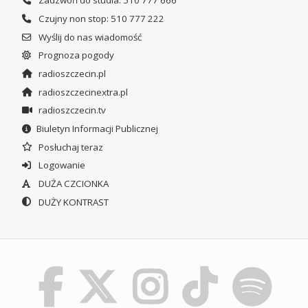
Zadzwoń do studia: 510 777 666
Czujny non stop: 510 777 222
Wyślij do nas wiadomość
Prognoza pogody
radioszczecin.pl
radioszczecinextra.pl
radioszczecin.tv
Biuletyn Informacji Publicznej
Posłuchaj teraz
Logowanie
DUŻA CZCIONKA
DUŻY KONTRAST