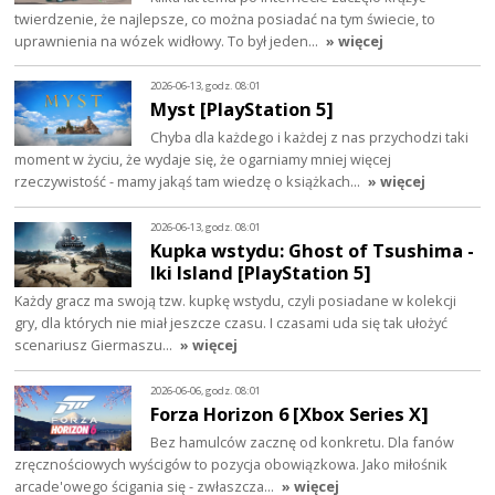
twierdzenie, że najlepsze, co można posiadać na tym świecie, to
uprawnienia na wózek widłowy. To był jeden…
» więcej
2026-06-13, godz. 08:01
Myst [PlayStation 5]
Chyba dla każdego i każdej z nas przychodzi taki
moment w życiu, że wydaje się, że ogarniamy mniej więcej
rzeczywistość - mamy jakąś tam wiedzę o książkach…
» więcej
2026-06-13, godz. 08:01
Kupka wstydu: Ghost of Tsushima -
Iki Island [PlayStation 5]
Każdy gracz ma swoją tzw. kupkę wstydu, czyli posiadane w kolekcji
gry, dla których nie miał jeszcze czasu. I czasami uda się tak ułożyć
scenariusz Giermaszu…
» więcej
2026-06-06, godz. 08:01
Forza Horizon 6 [Xbox Series X]
Bez hamulców zacznę od konkretu. Dla fanów
zręcznościowych wyścigów to pozycja obowiązkowa. Jako miłośnik
arcade'owego ścigania się - zwłaszcza…
» więcej