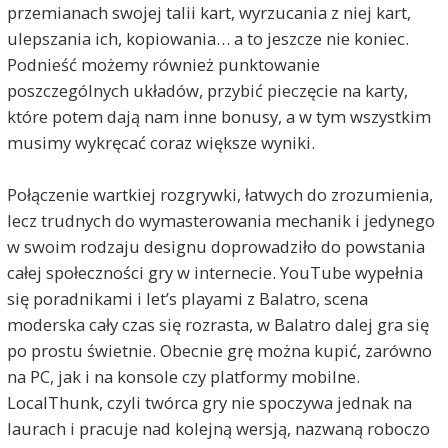
przemianach swojej talii kart, wyrzucania z niej kart,
ulepszania ich, kopiowania… a to jeszcze nie koniec.
Podnieść możemy również punktowanie
poszczególnych układów, przybić pieczęcie na karty,
które potem dają nam inne bonusy, a w tym wszystkim
musimy wykręcać coraz większe wyniki.
Połączenie wartkiej rozgrywki, łatwych do zrozumienia,
lecz trudnych do wymasterowania mechanik i jedynego
w swoim rodzaju designu doprowadziło do powstania
całej społeczności gry w internecie. YouTube wypełnia
się poradnikami i let’s playami z Balatro, scena
moderska cały czas się rozrasta, w Balatro dalej gra się
po prostu świetnie. Obecnie grę można kupić, zarówno
na PC, jak i na konsole czy platformy mobilne.
LocalThunk, czyli twórca gry nie spoczywa jednak na
laurach i pracuje nad kolejną wersją, nazwaną roboczo