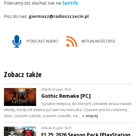
Polecamy też słuchać nas na
Spotify
.
Pisz do nas:
giermasz@radioszczecin.pl
PODCAST AUDIO
AKTUALNOŚCI RSS
Zobacz także
2026-06-20, godz. 08:01
Gothic Remake [PC]
Są takie miejsca, do których człowiek wraca nawet
wtedy, kiedy od dawna już tam nie mieszka. Czasem jest to rodzinny
dom, czasem szkoła, czasem osiedle, na…
» więcej
2026-06-20, godz. 08:01
F1 25: 2026 Season Pack [PlayStation