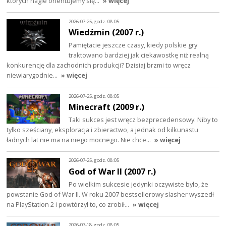
których nagle orientujemy się…
» więcej
2026-07-25, godz. 08:05
Wiedźmin (2007 r.)
Pamiętacie jeszcze czasy, kiedy polskie gry
traktowano bardziej jak ciekawostkę niż realną
konkurencję dla zachodnich produkcji? Dzisiaj brzmi to wręcz
niewiarygodnie…
» więcej
2026-07-25, godz. 08:05
Minecraft (2009 r.)
Taki sukces jest wręcz bezprecedensowy. Niby to
tylko sześciany, eksploracja i zbieractwo, a jednak od kilkunastu
ładnych lat nie ma na niego mocnego. Nie chce…
» więcej
2026-07-25, godz. 08:05
God of War II (2007 r.)
Po wielkim sukcesie jedynki oczywiste było, że
powstanie God of War II. W roku 2007 bestsellerowy slasher wyszedł
na PlayStation 2 i powtórzył to, co zrobił…
» więcej
2026-07-18, godz. 08:05