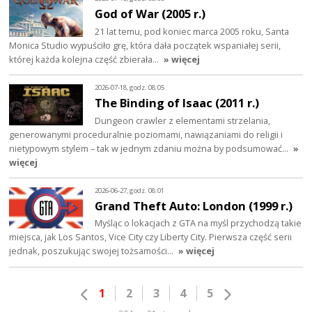
God of War (2005 r.)
21 lat temu, pod koniec marca 2005 roku, Santa
Monica Studio wypuściło grę, która dała początek wspaniałej serii,
której każda kolejna część zbierała…
» więcej
2026-07-18, godz. 08:05
The Binding of Isaac (2011 r.)
Dungeon crawler z elementami strzelania,
generowanymi proceduralnie poziomami, nawiązaniami do religii i
nietypowym stylem – tak w jednym zdaniu można by podsumować…
»
więcej
2026-06-27, godz. 08:01
Grand Theft Auto: London (1999 r.)
Myśląc o lokacjach z GTA na myśl przychodzą takie
miejsca, jak Los Santos, Vice City czy Liberty City. Pierwsza część serii
jednak, poszukując swojej tożsamości…
» więcej
1
2
3
4
5