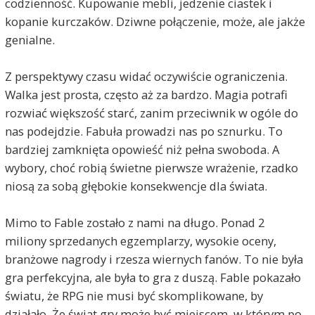
codzienność. Kupowanie mebli, jedzenie ciastek i
kopanie kurczaków. Dziwne połączenie, może, ale jakże
genialne.
Z perspektywy czasu widać oczywiście ograniczenia.
Walka jest prosta, często aż za bardzo. Magia potrafi
rozwiać większość starć, zanim przeciwnik w ogóle do
nas podejdzie. Fabuła prowadzi nas po sznurku. To
bardziej zamknięta opowieść niż pełna swoboda. A
wybory, choć robią świetne pierwsze wrażenie, rzadko
niosą za sobą głębokie konsekwencje dla świata.
Mimo to Fable zostało z nami na długo. Ponad 2
miliony sprzedanych egzemplarzy, wysokie oceny,
branżowe nagrody i rzesza wiernych fanów. To nie była
gra perfekcyjna, ale była to gra z duszą. Fable pokazało
światu, że RPG nie musi być skomplikowane, by
działało. Że świat gry może być miejscem, w którym po