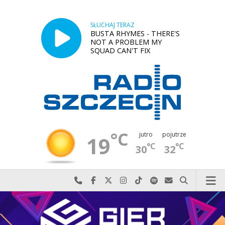
SŁUCHAJ TERAZ
BUSTA RHYMES - THERE'S
NOT A PROBLEM MY
SQUAD CAN'T FIX
°C
jutro
pojutrze
19
°C
°C
30
32
Najlepiej po prostu do nas zadzwoń
Odwiedź nas na Facebook-u
Odwiedź nas na X
Odwiedź nas na Instagram-ie
Odwiedź nas na TikTok-u
Szukaj nas na Spotify
Wyślij do nas w
Szukaj