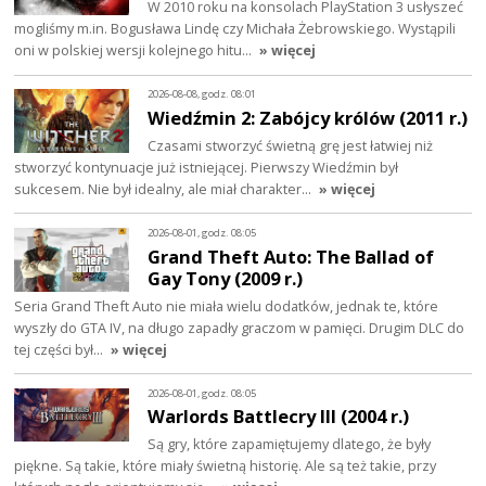
W 2010 roku na konsolach PlayStation 3 usłyszeć
mogliśmy m.in. Bogusława Lindę czy Michała Żebrowskiego. Wystąpili
oni w polskiej wersji kolejnego hitu…
» więcej
2026-08-08, godz. 08:01
Wiedźmin 2: Zabójcy królów (2011 r.)
Czasami stworzyć świetną grę jest łatwiej niż
stworzyć kontynuacje już istniejącej. Pierwszy Wiedźmin był
sukcesem. Nie był idealny, ale miał charakter…
» więcej
2026-08-01, godz. 08:05
Grand Theft Auto: The Ballad of
Gay Tony (2009 r.)
Seria Grand Theft Auto nie miała wielu dodatków, jednak te, które
wyszły do GTA IV, na długo zapadły graczom w pamięci. Drugim DLC do
tej części był…
» więcej
2026-08-01, godz. 08:05
Warlords Battlecry III (2004 r.)
Są gry, które zapamiętujemy dlatego, że były
piękne. Są takie, które miały świetną historię. Ale są też takie, przy