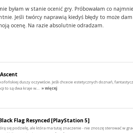
, nie byłam w stanie ocenić gry. Próbowałam co najmnie
entnie. Jeśli twórcy naprawią kiedyś błędy to może dam
moją ocenę. Na razie absolutnie odradzam.
 Ascent
ofońskiej duszy oczywiście. Jeśli chcecie estetycznych doznań, fantastycz
cji to są dwa kraje w…
» więcej
 Black Flag Resynced [PlayStation 5]
órą się podzielę, ale która ma tutaj znaczenie - nie znoszę sterować w gra