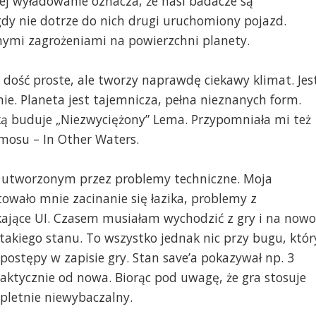
jej wyładowanie oznacza, że nasi badacze są
gdy nie dotrze do nich drugi uruchomiony pojazd.
nnymi zagrożeniami na powierzchni planety.
 dość proste, ale tworzy naprawdę ciekawy klimat. Jes
jnie. Planeta jest tajemnicza, pełna nieznanych form.
ką buduje „Niezwyciężony” Lema. Przypomniała mi też
smosu – In Other Waters.
m utworzonym przez problemy techniczne. Moja
ytowało mnie zacinanie się łazika, problemy z
kające UI. Czasem musiałam wychodzić z gry i na nowo
 takiego stanu. To wszystko jednak nic przy bugu, któr
postępy w zapisie gry. Stan save’a pokazywał np. 3
praktycznie od nowa. Biorąc pod uwagę, że gra stosuje
mpletnie niewybaczalny.