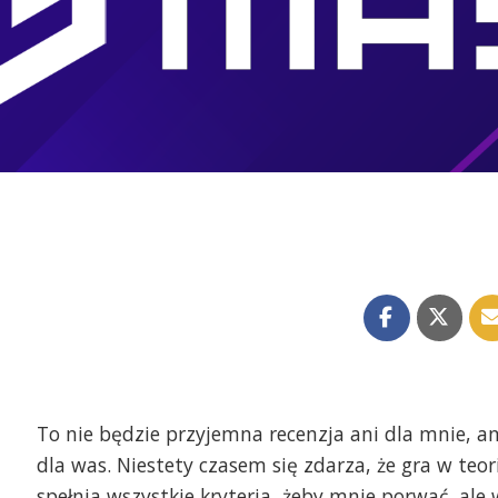
To nie będzie przyjemna recenzja ani dla mnie, an
dla was. Niestety czasem się zdarza, że gra w teori
spełnia wszystkie kryteria, żeby mnie porwać, ale 