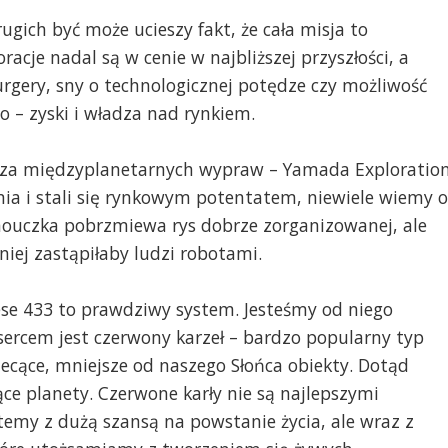
ugich być może ucieszy fakt, że cała misja to
acje nadal są w cenie w najbliższej przyszłości, a
rgery, sny o technologicznej potędze czy możliwość
 – zyski i władza nad rynkiem.
acza międzyplanetarnych wypraw – Yamada Exploration
ania i stali się rynkowym potentatem, niewiele wiemy o
mouczka pobrzmiewa rys dobrze zorganizowanej, ale
niej zastąpiłaby ludzi robotami.
ese 433 to prawdziwy system. Jesteśmy od niego
o sercem jest czerwony karzeł – bardzo popularny typ
iecące, mniejsze od naszego Słońca obiekty. Dotąd
ące planety. Czerwone karły nie są najlepszymi
emy z dużą szansą na powstanie życia, ale wraz z