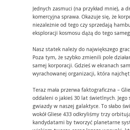
Jednych zasmuci (na przykład mnie), a dr
komercyjna sprawa. Okazuje się, że korpor
niezależnie od tego czy sprzedają hambu
eksploracji kosmosu dążą do tego samego
Nasz statek należy do największego gr
Poza tym, że szybko zmienili pole dział
samej korporacji. Gdzieś w ekranach sa
wyrachowanej organizacji, która najchęt
Teraz mała przerwa faktograficzna – Gli
oddaleni o jakieś 30 lat świetlnych. Jeg
gwiazdy w naszej galaktyce. To słabo św
wokół Gliese 433 odkryliśmy trzy orbituj
kandydatami by tworzyć planetarne syst