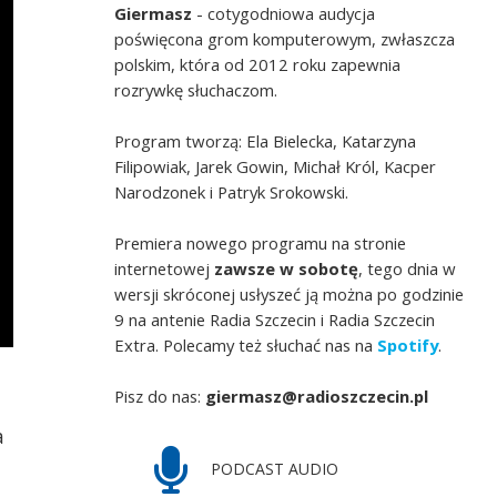
Giermasz
- cotygodniowa audycja
poświęcona grom komputerowym, zwłaszcza
polskim, która od 2012 roku zapewnia
rozrywkę słuchaczom.
Program tworzą: Ela Bielecka, Katarzyna
Filipowiak, Jarek Gowin, Michał Król, Kacper
Narodzonek i Patryk Srokowski.
Premiera nowego programu na stronie
internetowej
zawsze w sobotę
, tego dnia w
wersji skróconej usłyszeć ją można po godzinie
9 na antenie Radia Szczecin i Radia Szczecin
Extra. Polecamy też słuchać nas na
Spotify
.
Pisz do nas:
giermasz@radioszczecin.pl
a
PODCAST AUDIO