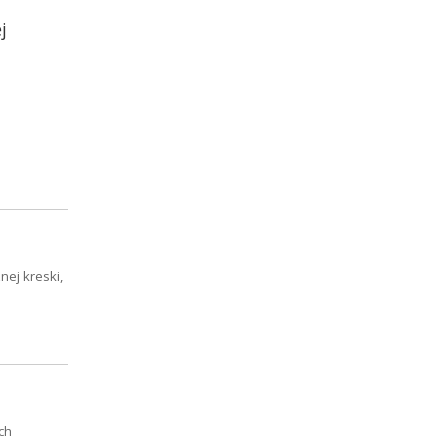
j
nej kreski,
ch