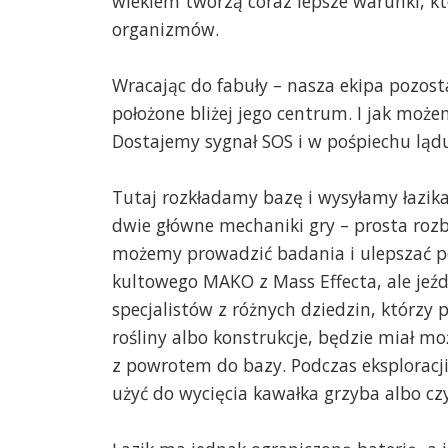
wiekiem tworzą coraz lepsze warunki, k
organizmów.
Wracając do fabuły – nasza ekipa pozos
położone bliżej jego centrum. I jak moż
Dostajemy sygnał SOS i w pośpiechu ląd
Tutaj rozkładamy bazę i wysyłamy łazik
dwie główne mechaniki gry – prosta r
możemy prowadzić badania i ulepszać po
kultowego MAKO z Mass Effecta, ale jeźd
specjalistów z różnych dziedzin, którzy 
rośliny albo konstrukcje, będzie miał m
z powrotem do bazy. Podczas eksploracj
użyć do wycięcia kawałka grzyba albo c