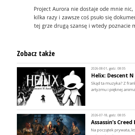
Project Aurora nie dostaje ode mnie nic
kilka razy i zawsze coś psuło się dokum
tej grze drugą szansę i wtedy poznacie 
Zobacz także
2026-08-01, godz. 08:05
Helix: Descent N
Skąd ta muzyka? Z frank
artyzmu i pięknej anima
2026-07-18, godz. 08:05
Assassin’s Creed
Na początek prywata, kt