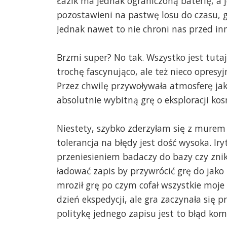
Łazik ma jednak ograniczoną baterię, a 
pozostawieni na pastwę losu do czasu, 
Jednak nawet to nie chroni nas przed i
Brzmi super? No tak. Wszystko jest tutaj
trochę fascynująco, ale też nieco opresy
Przez chwilę przywoływała atmosferę ja
absolutnie wybitną grę o eksploracji ko
Niestety, szybko zderzyłam się z mure
tolerancja na błędy jest dość wysoka. Ir
przeniesieniem badaczy do bazy czy zni
ładować zapis by przywrócić grę do jako
mroził grę po czym cofał wszystkie moje 
dzień ekspedycji, ale gra zaczynała się 
politykę jednego zapisu jest to błąd ko