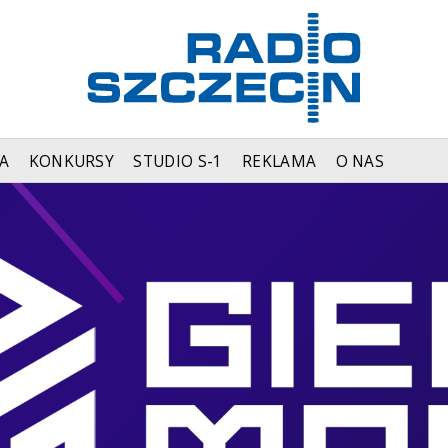
A
KONKURSY
STUDIO S-1
REKLAMA
O NAS