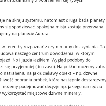
tóre utożsamiamy z tworzeniem się żywych
taje na skraju systemu, natomiast druga bada planety
emy się spodziewać, spokojna misja zostaje przerwana.
ujemy na planecie Aurora.
a w teren by rozpoznać z czym mamy do czynienia. To
ozbudowa naszego centrum dowodzenia, w którym
jazd. No i jazda łazikiem. Wygląd podobny do
zi się przyjemniej (do czasu). Na pokład możemy zabr
po natrafieniu na jakiś ciekawy obiekt – np. dziwne
ożliwość pobrania próbek, które następnie dostarczym
i możemy podejmować decyzje np. jakiego narzędzia
zy wykorzystać miejscowe dziwne minerały.