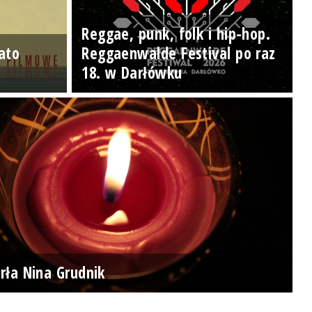
Reggae, punk, folk i hip-hop.
ato
Reggaenwalde Festival po raz
18. w Darłówku
rła Nina Grudnik