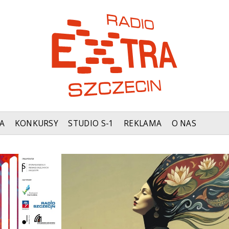
A
KONKURSY
STUDIO S-1
REKLAMA
O NAS