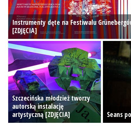
Instrumenty dęte na Festiwalu Grüneberg
[ZDJĘCIA]
Szczecińska młodzież tworzy
autorską instalację
artystyczną [ZDJĘCIA]
Seans p