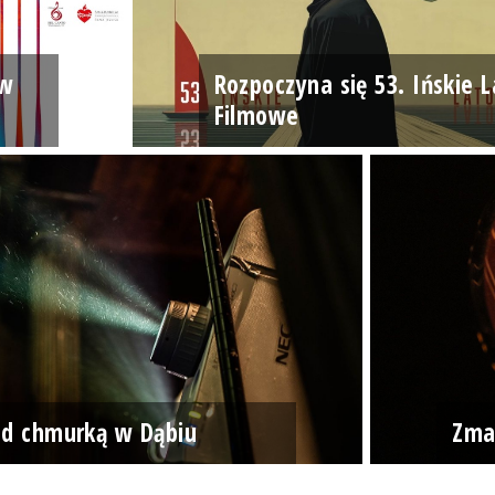
ów
Rozpoczyna się 53. Ińskie L
Filmowe
od chmurką w Dąbiu
Zma