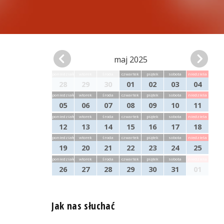
maj 2025
poniedziałek
wtorek
środa
czwartek
piątek
sobota
niedziela
28
29
30
01
02
03
04
poniedziałek
wtorek
środa
czwartek
piątek
sobota
niedziela
05
06
07
08
09
10
11
poniedziałek
wtorek
środa
czwartek
piątek
sobota
niedziela
12
13
14
15
16
17
18
poniedziałek
wtorek
środa
czwartek
piątek
sobota
niedziela
19
20
21
22
23
24
25
poniedziałek
wtorek
środa
czwartek
piątek
sobota
niedziela
26
27
28
29
30
31
01
Jak nas słuchać