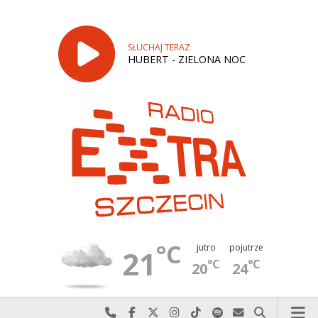
SŁUCHAJ TERAZ
HUBERT - ZIELONA NOC
°C
jutro
pojutrze
21
°C
°C
20
24
Najlepiej po prostu do nas zadzwoń
Odwiedź nas na Facebook-u
Odwiedź nas na X
Odwiedź nas na Instagram-ie
Odwiedź nas na TikTok-u
Szukaj nas na Spotify
Wyślij do nas w
Szukaj