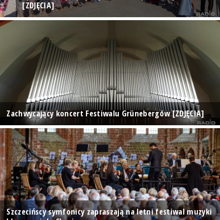
[ZDJĘCIA]
Zachwycający koncert Festiwalu Grünebergów [ZDJĘCIA]
Szczecińscy symfonicy zapraszają na letni festiwal muzyki