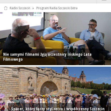
Radio Szczecin
»
Program Radia Szczecin Extra
Nie samymi filmami żyją uczestnicy Ińskiego Lata
Filmowego
Spacer, który łączy styl retro i współczesny Szczecin