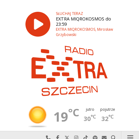
SŁUCHAJ TERAZ
EXTRA MIQROKOSMOS do
23:59
EXTRA MIQROKOSMOS, Mirosław
Grzybowski
°C
jutro
pojutrze
19
°C
°C
30
32
Najlepiej po prostu do nas zadzwoń
Odwiedź nas na Facebook-u
Odwiedź nas na X
Odwiedź nas na Instagram-ie
Odwiedź nas na TikTok-u
Szukaj nas na Spotify
Wyślij do nas w
Szukaj