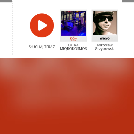
EXTRA
Mirosław
SŁUCHAJ TERAZ
MIQROKOSMOS
Grzybowski