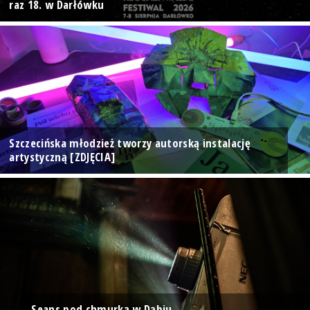
raz 18. w Darłówku
Szczecińska młodzież tworzy autorską instalację
artystyczną [ZDJĘCIA]
Seans pod chmurką w Dąbiu