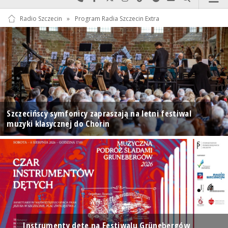
Radio Szczecin
»
Program Radia Szczecin Extra
Szczecińscy symfonicy zapraszają na letni festiwal
muzyki klasycznej do Chorin
Instrumenty dęte na Festiwalu Grünebergów