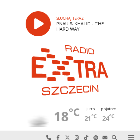
SŁUCHAJ TERAZ
PNAU & KHALID - THE
HARD WAY
°C
jutro
pojutrze
18
°C
°C
21
24
Najlepiej po prostu do nas zadzwoń
Odwiedź nas na Facebook-u
Odwiedź nas na X
Odwiedź nas na Instagram-ie
Odwiedź nas na TikTok-u
Szukaj nas na Spotify
Wyślij do nas w
Szukaj