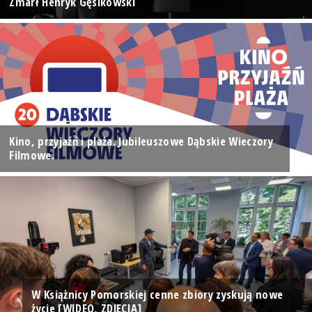
Zmarł Henryk Gęsikowski
Kino, przyjaźń i plaża. Jubileuszowe Dąbskie Wieczory
Filmowe.
W Książnicy Pomorskiej cenne zbiory zyskują nowe
życie [WIDEO, ZDJĘCIA]