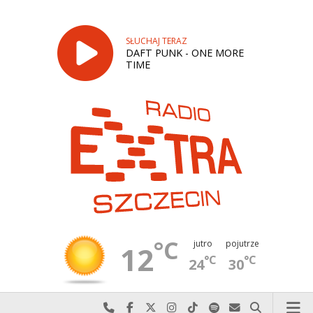
SŁUCHAJ TERAZ
DAFT PUNK - ONE MORE
TIME
°C
jutro
pojutrze
12
°C
°C
24
30
Najlepiej po prostu do nas zadzwoń
Odwiedź nas na Facebook-u
Odwiedź nas na X
Odwiedź nas na Instagram-ie
Odwiedź nas na TikTok-u
Szukaj nas na Spotify
Wyślij do nas w
Szukaj