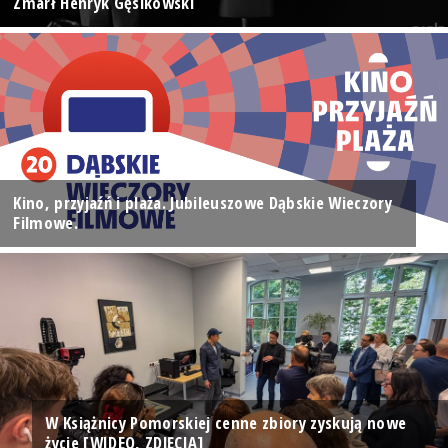
Zmarł Henryk Gęsikowski
Kino, przyjaźń i plaża. Jubileuszowe Dąbskie Wieczory
Filmowe.
W Książnicy Pomorskiej cenne zbiory zyskują nowe
życie [WIDEO, ZDJĘCIA]