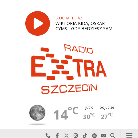
SŁUCHAJ TERAZ
WIKTORIA KIDA, OSKAR
CYMS - GDY BĘDZIESZ SAM
°C
jutro
pojutrze
14
°C
°C
30
27
Najlepiej po prostu do nas zadzwoń
Odwiedź nas na Facebook-u
Odwiedź nas na X
Odwiedź nas na Instagram-ie
Odwiedź nas na TikTok-u
Szukaj nas na Spotify
Wyślij do nas w
Szukaj