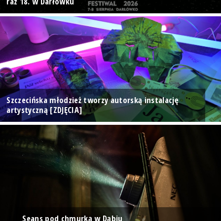
raz 18. w Darłówku
Szczecińska młodzież tworzy autorską instalację
artystyczną [ZDJĘCIA]
Seans pod chmurką w Dąbiu