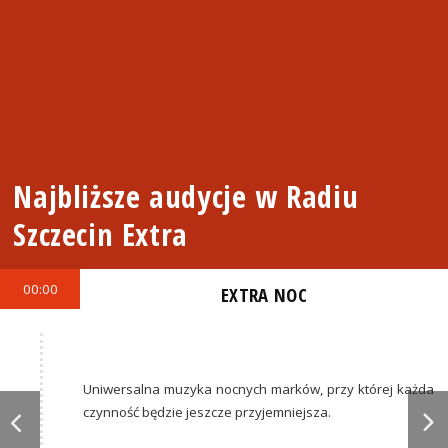
Najbliższe audycje w Radiu
Szczecin Extra
00:00
EXTRA NOC
Uniwersalna muzyka nocnych marków, przy której każda
czynność będzie jeszcze przyjemniejsza.