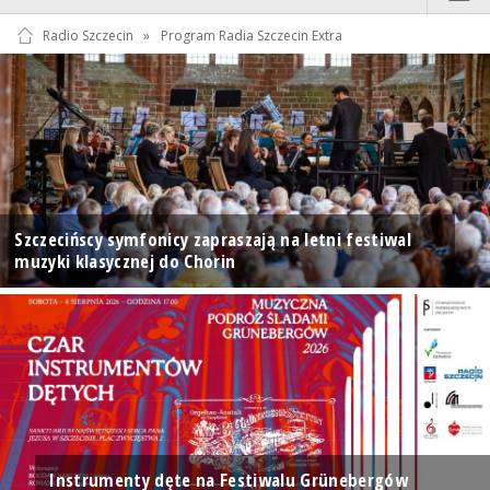
Radio Szczecin
»
Program Radia Szczecin Extra
Szczecińscy symfonicy zapraszają na letni festiwal
muzyki klasycznej do Chorin
Instrumenty dęte na Festiwalu Grünebergów