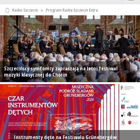
Radio Szczecin
»
Program Radia Szczecin Extra
Szczecińscy symfonicy zapraszają na letni festiwal
muzyki klasycznej do Chorin
Instrumenty dęte na Festiwalu Grünebergów