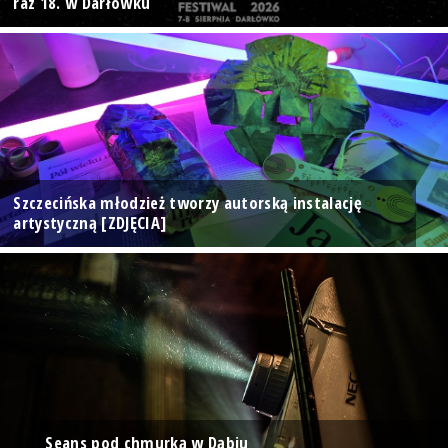
raz 18. w Darłówku
Szczecińska młodzież tworzy autorską instalację
artystyczną [ZDJĘCIA]
Seans pod chmurką w Dąbiu