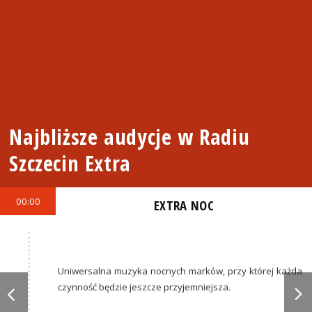
Najbliższe audycje w Radiu
Szczecin Extra
00:00
EXTRA NOC
Uniwersalna muzyka nocnych marków, przy której każda
czynność będzie jeszcze przyjemniejsza.