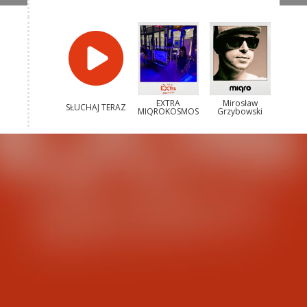
EXTRA
Mirosław
SŁUCHAJ TERAZ
MIQROKOSMOS
Grzybowski