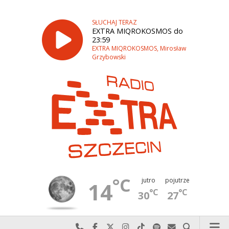
SŁUCHAJ TERAZ
EXTRA MIQROKOSMOS do
23:59
EXTRA MIQROKOSMOS, Mirosław
Grzybowski
°C
jutro
pojutrze
14
°C
°C
30
27
Najlepiej po prostu do nas zadzwoń
Odwiedź nas na Facebook-u
Odwiedź nas na X
Odwiedź nas na Instagram-ie
Odwiedź nas na TikTok-u
Szukaj nas na Spotify
Wyślij do nas w
Szukaj