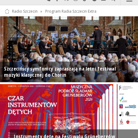
Radio Szczecin
»
Program Radia Szczecin Extra
Szczecińscy symfonicy zapraszają na letni festiwal
muzyki klasycznej do Chorin
Instrumenty dęte na Festiwalu Grünebergów