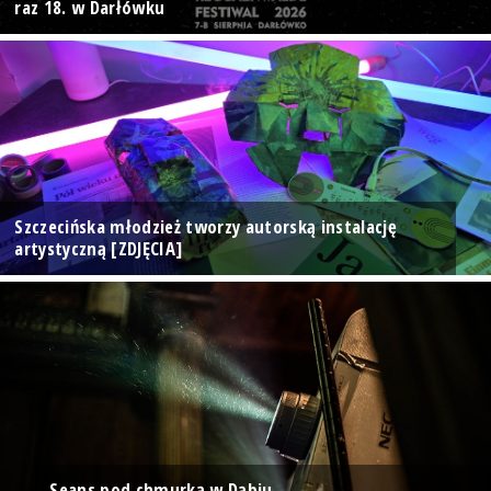
raz 18. w Darłówku
Szczecińska młodzież tworzy autorską instalację
artystyczną [ZDJĘCIA]
Seans pod chmurką w Dąbiu