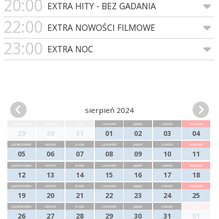
20:00
EXTRA HITY - BEZ GADANIA
22:00
EXTRA NOWOŚCI FILMOWE
23:00
EXTRA NOC
sierpień 2024
poniedziałek
wtorek
środa
czwartek
piątek
sobota
niedziela
29
30
31
01
02
03
04
poniedziałek
wtorek
środa
czwartek
piątek
sobota
niedziela
05
06
07
08
09
10
11
poniedziałek
wtorek
środa
czwartek
piątek
sobota
niedziela
12
13
14
15
16
17
18
poniedziałek
wtorek
środa
czwartek
piątek
sobota
niedziela
19
20
21
22
23
24
25
poniedziałek
wtorek
środa
czwartek
piątek
sobota
niedziela
26
27
28
29
30
31
01