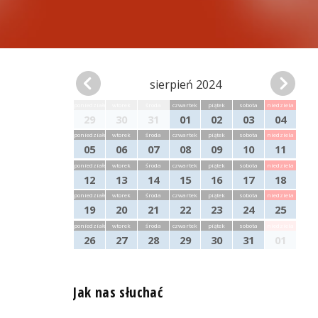
sierpień 2024
poniedziałek
wtorek
środa
czwartek
piątek
sobota
niedziela
29
30
31
01
02
03
04
poniedziałek
wtorek
środa
czwartek
piątek
sobota
niedziela
05
06
07
08
09
10
11
poniedziałek
wtorek
środa
czwartek
piątek
sobota
niedziela
12
13
14
15
16
17
18
poniedziałek
wtorek
środa
czwartek
piątek
sobota
niedziela
19
20
21
22
23
24
25
poniedziałek
wtorek
środa
czwartek
piątek
sobota
niedziela
26
27
28
29
30
31
01
Jak nas słuchać