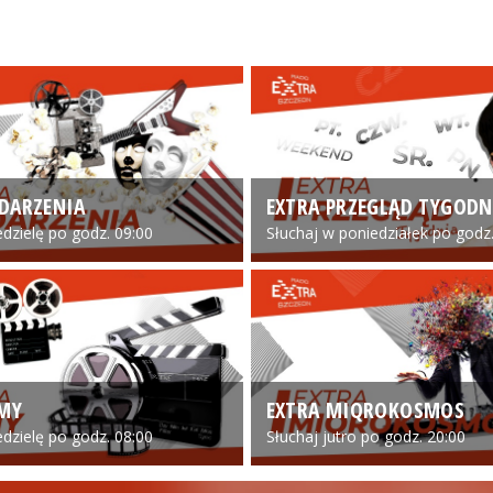
DARZENIA
EXTRA PRZEGLĄD TYGODN
edzielę po godz. 09:00
Słuchaj w poniedziałek po godz.
LMY
EXTRA MIQROKOSMOS
edzielę po godz. 08:00
Słuchaj jutro po godz. 20:00