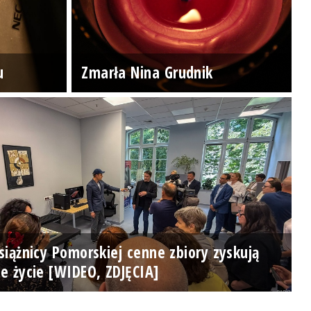
u
Zmarła Nina Grudnik
iążnicy Pomorskiej cenne zbiory zyskują
e życie [WIDEO, ZDJĘCIA]