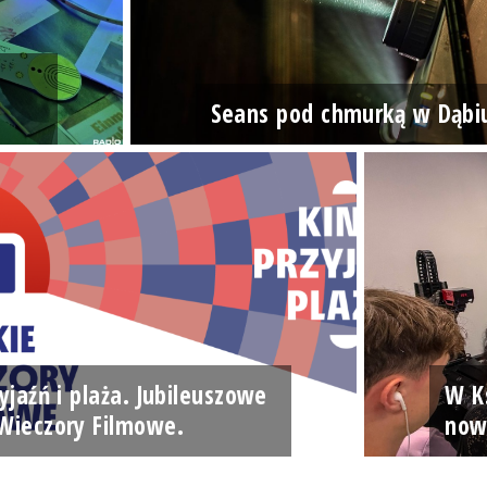
Seans pod chmurką w Dąbi
yjaźń i plaża. Jubileuszowe
W Ks
Wieczory Filmowe.
now