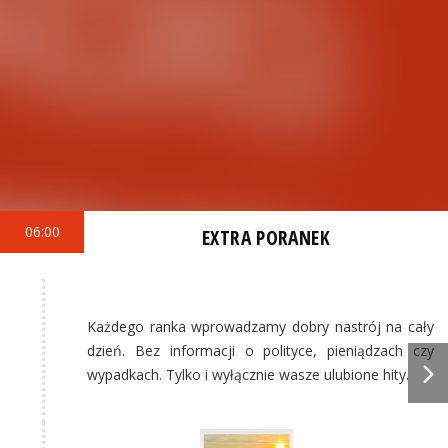
06:00
EXTRA PORANEK
Każdego ranka wprowadzamy dobry nastrój na cały
dzień. Bez informacji o polityce, pieniądzach czy
wypadkach. Tylko i wyłącznie wasze ulubione hity.