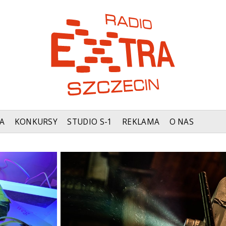
A
KONKURSY
STUDIO S-1
REKLAMA
O NAS