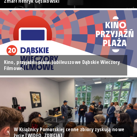
Zmarł Henryk Gęsikowski
Kino, przyjaźń i plaża. Jubileuszowe Dąbskie Wieczory
Filmowe.
W Książnicy Pomorskiej cenne zbiory zyskują nowe
życie [WIDEO, ZDJĘCIA]