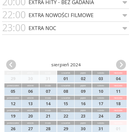
20:00
EXTRA HITY - BEZ GADANIA
22:00
EXTRA NOWOŚCI FILMOWE
23:00
EXTRA NOC
sierpień 2024
poniedziałek
wtorek
środa
czwartek
piątek
sobota
niedziela
29
30
31
01
02
03
04
poniedziałek
wtorek
środa
czwartek
piątek
sobota
niedziela
05
06
07
08
09
10
11
poniedziałek
wtorek
środa
czwartek
piątek
sobota
niedziela
12
13
14
15
16
17
18
poniedziałek
wtorek
środa
czwartek
piątek
sobota
niedziela
19
20
21
22
23
24
25
poniedziałek
wtorek
środa
czwartek
piątek
sobota
niedziela
26
27
28
29
30
31
01