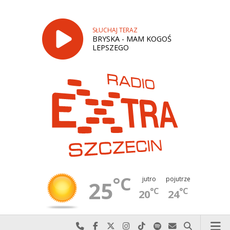
SŁUCHAJ TERAZ
BRYSKA - MAM KOGOŚ
LEPSZEGO
°C
jutro
pojutrze
25
°C
°C
20
24
Najlepiej po prostu do nas zadzwoń
Odwiedź nas na Facebook-u
Odwiedź nas na X
Odwiedź nas na Instagram-ie
Odwiedź nas na TikTok-u
Szukaj nas na Spotify
Wyślij do nas w
Szukaj