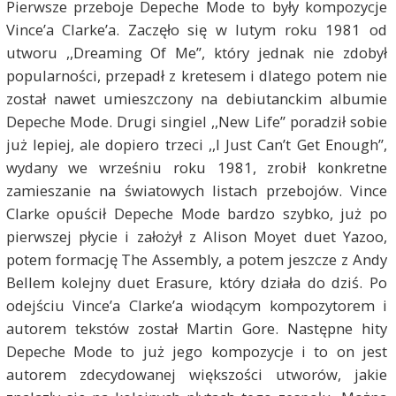
Pierwsze przeboje Depeche Mode to były kompozycje
Vince’a Clarke’a. Zaczęło się w lutym roku 1981 od
utworu ,,Dreaming Of Me”, który jednak nie zdobył
popularności, przepadł z kretesem i dlatego potem nie
został nawet umieszczony na debiutanckim albumie
Depeche Mode. Drugi singiel ,,New Life” poradził sobie
już lepiej, ale dopiero trzeci ,,I Just Can’t Get Enough”,
wydany we wrześniu roku 1981, zrobił konkretne
zamieszanie na światowych listach przebojów. Vince
Clarke opuścił Depeche Mode bardzo szybko, już po
pierwszej płycie i założył z Alison Moyet duet Yazoo,
potem formację The Assembly, a potem jeszcze z Andy
Bellem kolejny duet Erasure, który działa do dziś. Po
odejściu Vince’a Clarke’a wiodącym kompozytorem i
autorem tekstów został Martin Gore. Następne hity
Depeche Mode to już jego kompozycje i to on jest
autorem zdecydowanej większości utworów, jakie