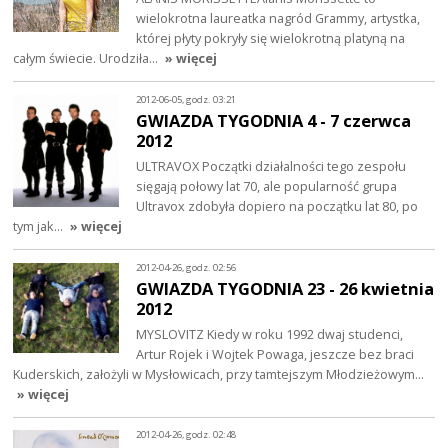
wielokrotna laureatka nagród Grammy, artystka,
której płyty pokryły się wielokrotną platyną na
całym świecie. Urodziła…
» więcej
2012-06-05, godz. 03:21
GWIAZDA TYGODNIA 4 - 7 czerwca
2012
ULTRAVOX Początki działalności tego zespołu
sięgają połowy lat 70, ale popularność grupa
Ultravox zdobyła dopiero na początku lat 80, po
tym jak…
» więcej
2012-04-26, godz. 02:56
GWIAZDA TYGODNIA 23 - 26 kwietnia
2012
MYSLOVITZ Kiedy w roku 1992 dwaj studenci,
Artur Rojek i Wojtek Powaga, jeszcze bez braci
Kuderskich, założyli w Mysłowicach, przy tamtejszym Młodzieżowym…
» więcej
2012-04-26, godz. 02:48