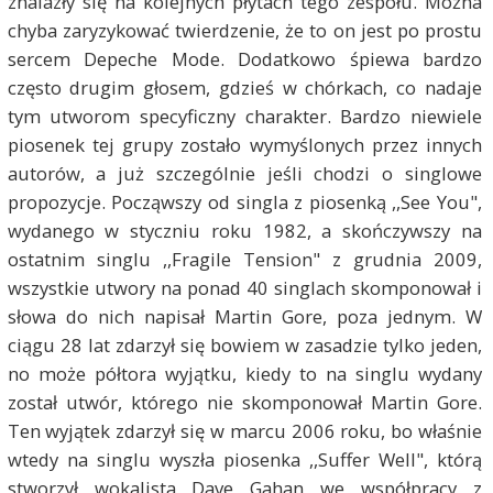
znalazły się na kolejnych płytach tego zespołu. Można
chyba zaryzykować twierdzenie, że to on jest po prostu
sercem Depeche Mode. Dodatkowo śpiewa bardzo
często drugim głosem, gdzieś w chórkach, co nadaje
tym utworom specyficzny charakter. Bardzo niewiele
piosenek tej grupy zostało wymyślonych przez innych
autorów, a już szczególnie jeśli chodzi o singlowe
propozycje. Począwszy od singla z piosenką ,,See You",
wydanego w styczniu roku 1982, a skończywszy na
ostatnim singlu ,,Fragile Tension" z grudnia 2009,
wszystkie utwory na ponad 40 singlach skomponował i
słowa do nich napisał Martin Gore, poza jednym. W
ciągu 28 lat zdarzył się bowiem w zasadzie tylko jeden,
no może półtora wyjątku, kiedy to na singlu wydany
został utwór, którego nie skomponował Martin Gore.
Ten wyjątek zdarzył się w marcu 2006 roku, bo właśnie
wtedy na singlu wyszła piosenka ,,Suffer Well", którą
stworzył wokalista Dave Gahan we współpracy z