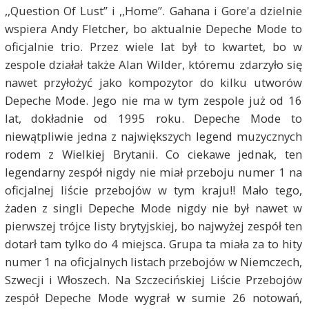
,,Question Of Lust” i ,,Home”. Gahana i Gore'a dzielnie
wspiera Andy Fletcher, bo aktualnie Depeche Mode to
oficjalnie trio. Przez wiele lat był to kwartet, bo w
zespole działał także Alan Wilder, któremu zdarzyło się
nawet przyłożyć jako kompozytor do kilku utworów
Depeche Mode. Jego nie ma w tym zespole już od 16
lat, dokładnie od 1995 roku. Depeche Mode to
niewątpliwie jedna z największych legend muzycznych
rodem z Wielkiej Brytanii. Co ciekawe jednak, ten
legendarny zespół nigdy nie miał przeboju numer 1 na
oficjalnej liście przebojów w tym kraju!! Mało tego,
żaden z singli Depeche Mode nigdy nie był nawet w
pierwszej trójce listy brytyjskiej, bo najwyżej zespół ten
dotarł tam tylko do 4 miejsca. Grupa ta miała za to hity
numer 1 na oficjalnych listach przebojów w Niemczech,
Szwecji i Włoszech. Na Szczecińskiej Liście Przebojów
zespół Depeche Mode wygrał w sumie 26 notowań,