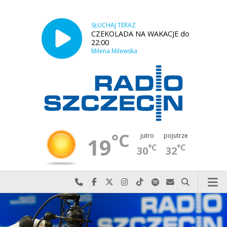
SŁUCHAJ TERAZ
CZEKOLADA NA WAKACJE do
22:00
Milena Milewska
°C
jutro
pojutrze
19
°C
°C
30
32
Najlepiej po prostu do nas zadzwoń
Odwiedź nas na Facebook-u
Odwiedź nas na X
Odwiedź nas na Instagram-ie
Odwiedź nas na TikTok-u
Szukaj nas na Spotify
Wyślij do nas w
Szukaj