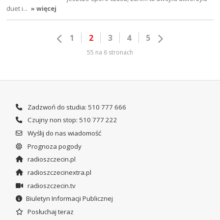
duet i…
» więcej
1
2
3
4
5
55 na 6 stronach
Zadzwoń do studia: 510 777 666
Czujny non stop: 510 777 222
Wyślij do nas wiadomość
Prognoza pogody
radioszczecin.pl
radioszczecinextra.pl
radioszczecin.tv
Biuletyn Informacji Publicznej
Posłuchaj teraz