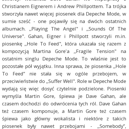
Christianem Eignerem i Andrew Phillpottem. Ta trójka
stworzyła nawet więcej piosenek dla Depeche Mode, w
sumie sześć - one pojawiły się na dwóch ostatnich
albumach. ,,Playing The Angel" i ,,Sounds Of The
Universe". Gahan, Eigner i Phillpott stworzyli m.in.
piosenkę ,,Hole To Feed", która ukazała się razem z
kompozycją Martina Gore'a ,,Fragile Tension" na
ostatnim singlu Depeche Mode. To właśnie jest to
pozostałe pół wyjątku. Inna sprawa, że piosenka ,,Hole
To Feed” nie stała się w ogóle przebojem, w
przeciwieństwie do ,,Suffer Well". Role w Depeche Mode
wydają się więc dosyć czytelnie podzielone. Piosenki
wymyśla Martin Gore, śpiewa je Dave Gahan, ale
czasem dochodzi do odwrócenia tych ról. Dave Gahan
też czasem komponuje, a Martin Gore też czasem
śpiewa jako główny wokalista i niektóre z takich
piosenek były nawet przebojami - ,,Somebody”,