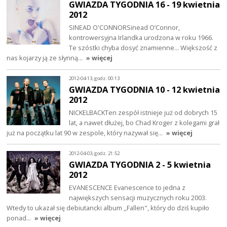
GWIAZDA TYGODNIA 16 - 19 kwietnia
2012
SINEAD O'CONNORSinead O’Connor,
kontrowersyjna Irlandka urodzona w roku 1966.
Te szóstki chyba dosyć znamienne… Większość z
nas kojarzy ją ze słynną…
» więcej
2012-04-13, godz. 00:13
GWIAZDA TYGODNIA 10 - 12 kwietnia
2012
NICKELBACKTen zespół istnieje już od dobrych 15
lat, a nawet dłużej, bo Chad Kroger z kolegami grał
już na początku lat 90 w zespole, który nazywał się…
» więcej
2012-04-03, godz. 21:52
GWIAZDA TYGODNIA 2 - 5 kwietnia
2012
EVANESCENCE Evanescence to jedna z
największych sensacji muzycznych roku 2003.
Wtedy to ukazał się debiutancki album ,,Fallen", który do dziś kupiło
ponad…
» więcej