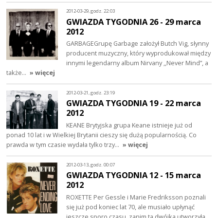
2012-03-29, godz. 22:03
GWIAZDA TYGODNIA 26 - 29 marca
2012
GARBAGEGrupę Garbage założył Butch Vig, słynny
producent muzyczny, który wyprodukował między
innymi legendarny album Nirvany ,,Never Mind”, a
także…
» więcej
2012-03-21, godz. 23:19
GWIAZDA TYGODNIA 19 - 22 marca
2012
KEANE Brytyjska grupa Keane istnieje już od
ponad 10 lat i w Wielkiej Brytanii cieszy się dużą popularnością. Co
prawda w tym czasie wydała tylko trzy…
» więcej
2012-03-13, godz. 00:07
GWIAZDA TYGODNIA 12 - 15 marca
2012
ROXETTE Per Gessle i Marie Fredriksson poznali
się już pod koniec lat 70, ale musiało upłynąć
jeszcze sporo czasu, zanim ta dwójka utworzyła