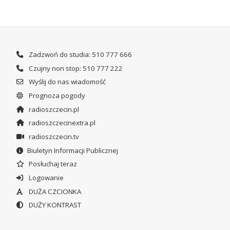
Zadzwoń do studia: 510 777 666
Czujny non stop: 510 777 222
Wyślij do nas wiadomość
Prognoza pogody
radioszczecin.pl
radioszczecinextra.pl
radioszczecin.tv
Biuletyn Informacji Publicznej
Posłuchaj teraz
Logowanie
DUŻA CZCIONKA
DUŻY KONTRAST