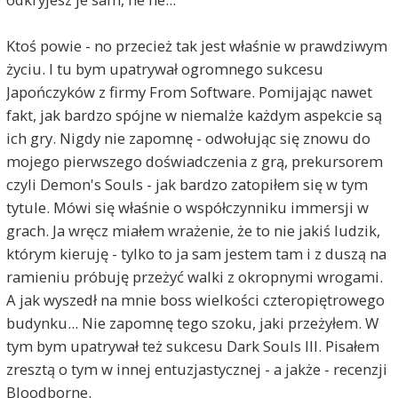
Ktoś powie - no przecież tak jest właśnie w prawdziwym
życiu. I tu bym upatrywał ogromnego sukcesu
Japończyków z firmy From Software. Pomijając nawet
fakt, jak bardzo spójne w niemalże każdym aspekcie są
ich gry. Nigdy nie zapomnę - odwołując się znowu do
mojego pierwszego doświadczenia z grą, prekursorem
czyli Demon's Souls - jak bardzo zatopiłem się w tym
tytule. Mówi się właśnie o współczynniku immersji w
grach. Ja wręcz miałem wrażenie, że to nie jakiś ludzik,
którym kieruję - tylko to ja sam jestem tam i z duszą na
ramieniu próbuję przeżyć walki z okropnymi wrogami.
A jak wyszedł na mnie boss wielkości czteropiętrowego
budynku... Nie zapomnę tego szoku, jaki przeżyłem. W
tym bym upatrywał też sukcesu Dark Souls III. Pisałem
zresztą o tym w innej entuzjastycznej - a jakże - recenzji
Bloodborne.