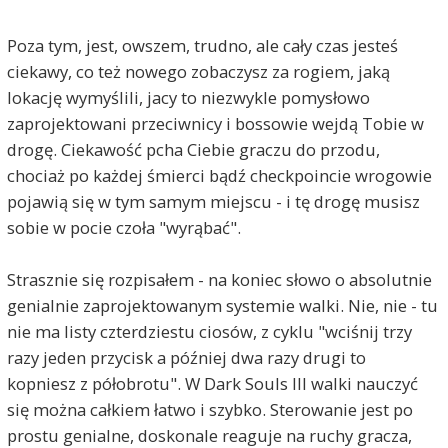
Poza tym, jest, owszem, trudno, ale cały czas jesteś
ciekawy, co też nowego zobaczysz za rogiem, jaką
lokację wymyślili, jacy to niezwykle pomysłowo
zaprojektowani przeciwnicy i bossowie wejdą Tobie w
drogę. Ciekawość pcha Ciebie graczu do przodu,
chociaż po każdej śmierci bądź checkpoincie wrogowie
pojawią się w tym samym miejscu - i tę drogę musisz
sobie w pocie czoła "wyrąbać".
Strasznie się rozpisałem - na koniec słowo o absolutnie
genialnie zaprojektowanym systemie walki. Nie, nie - tu
nie ma listy czterdziestu ciosów, z cyklu "wciśnij trzy
razy jeden przycisk a później dwa razy drugi to
kopniesz z półobrotu". W Dark Souls III walki nauczyć
się można całkiem łatwo i szybko. Sterowanie jest po
prostu genialne, doskonale reaguje na ruchy gracza,