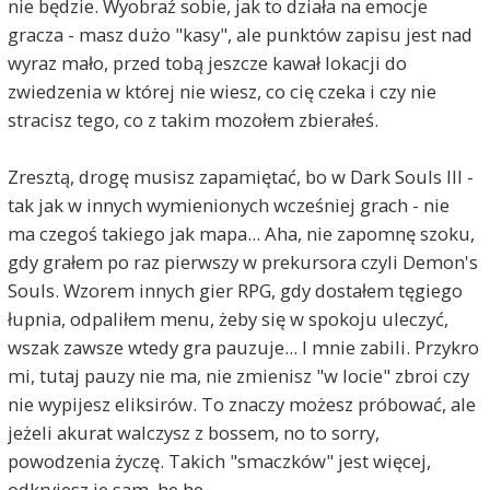
nie będzie. Wyobraź sobie, jak to działa na emocje
gracza - masz dużo "kasy", ale punktów zapisu jest nad
wyraz mało, przed tobą jeszcze kawał lokacji do
zwiedzenia w której nie wiesz, co cię czeka i czy nie
stracisz tego, co z takim mozołem zbierałeś.
Zresztą, drogę musisz zapamiętać, bo w Dark Souls III -
tak jak w innych wymienionych wcześniej grach - nie
ma czegoś takiego jak mapa... Aha, nie zapomnę szoku,
gdy grałem po raz pierwszy w prekursora czyli Demon's
Souls. Wzorem innych gier RPG, gdy dostałem tęgiego
łupnia, odpaliłem menu, żeby się w spokoju uleczyć,
wszak zawsze wtedy gra pauzuje... I mnie zabili. Przykro
mi, tutaj pauzy nie ma, nie zmienisz "w locie" zbroi czy
nie wypijesz eliksirów. To znaczy możesz próbować, ale
jeżeli akurat walczysz z bossem, no to sorry,
powodzenia życzę. Takich "smaczków" jest więcej,
odkryjesz je sam, he he...