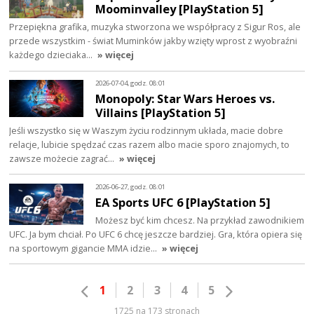
Moominvalley [PlayStation 5]
Przepiękna grafika, muzyka stworzona we współpracy z Sigur Ros, ale
przede wszystkim - świat Muminków jakby wzięty wprost z wyobraźni
każdego dzieciaka…
» więcej
2026-07-04, godz. 08:01
Monopoly: Star Wars Heroes vs.
Villains [PlayStation 5]
Jeśli wszystko się w Waszym życiu rodzinnym układa, macie dobre
relacje, lubicie spędzać czas razem albo macie sporo znajomych, to
zawsze możecie zagrać…
» więcej
2026-06-27, godz. 08:01
EA Sports UFC 6 [PlayStation 5]
Możesz być kim chcesz. Na przykład zawodnikiem
UFC. Ja bym chciał. Po UFC 6 chcę jeszcze bardziej. Gra, która opiera się
na sportowym gigancie MMA idzie…
» więcej
1
2
3
4
5
1725 na 173 stronach