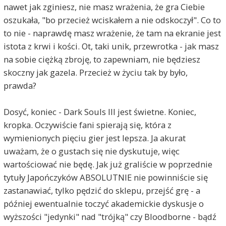
nawet jak zginiesz, nie masz wrażenia, że gra Ciebie
oszukała, "bo przecież wciskałem a nie odskoczył". Co to
to nie - naprawdę masz wrażenie, że tam na ekranie jest
istota z krwi i kości. Ot, taki unik, przewrotka - jak masz
na sobie ciężką zbroję, to zapewniam, nie będziesz
skoczny jak gazela. Przecież w życiu tak by było,
prawda?
Dosyć, koniec - Dark Souls III jest świetne. Koniec,
kropka. Oczywiście fani spierają się, która z
wymienionych pięciu gier jest lepsza. Ja akurat
uważam, że o gustach się nie dyskutuje, więc
wartościować nie będę. Jak już graliście w poprzednie
tytuły Japończyków ABSOLUTNIE nie powinniście się
zastanawiać, tylko pędzić do sklepu, przejść grę - a
później ewentualnie toczyć akademickie dyskusje o
wyższości "jedynki" nad "trójką" czy Bloodborne - bądź