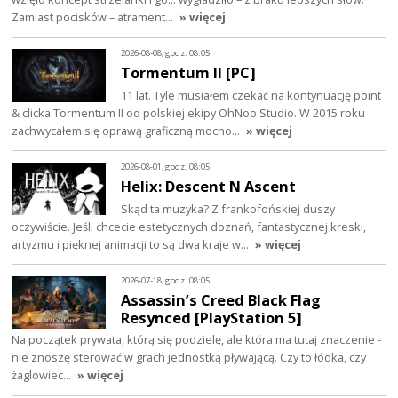
Zamiast pocisków – atrament…
» więcej
2026-08-08, godz. 08:05
Tormentum II [PC]
11 lat. Tyle musiałem czekać na kontynuację point
& clicka Tormentum II od polskiej ekipy OhNoo Studio. W 2015 roku
zachwycałem się oprawą graficzną mocno…
» więcej
2026-08-01, godz. 08:05
Helix: Descent N Ascent
Skąd ta muzyka? Z frankofońskiej duszy
oczywiście. Jeśli chcecie estetycznych doznań, fantastycznej kreski,
artyzmu i pięknej animacji to są dwa kraje w…
» więcej
2026-07-18, godz. 08:05
Assassin’s Creed Black Flag
Resynced [PlayStation 5]
Na początek prywata, którą się podzielę, ale która ma tutaj znaczenie -
nie znoszę sterować w grach jednostką pływającą. Czy to łódka, czy
żaglowiec…
» więcej