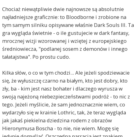
Chociaż niewątpliwie dwie najnowsze są absolutnie
najładniejsze graficznie: to Bloodborne i zrobione na
tym samym silniku opisywane właśnie Dark Souls III. Ta
gra wygląda świetnie - o ile gustujecie w dark fantasy,
mrocznej wizji wzorowanej i wziętej z europejskiego
średniowiecza, "podlanej sosem z demonów i innego
tałatajstwa". Po prostu cudo.
Kilka słów, o co w tym chodzi... Ale jeżeli spodziewacie
się, że wyłuszczę czarno na białym, kto jest dobry, kto
zły, ba - kim jest nasz bohater i dlaczego wyrusza w
swoją najeżoną niebezpieczeństwami podróż - to nic z
tego. Jeżeli myślicie, że sam jednoznacznie wiem, co
wydarzyło się w krainie Lothric, tak, że teraz wygląda
jak jakaś piekielna dziedzina rodem z obrazów
Hieronymusa Boscha - to nie, nie wiem. Mogę się
jedynie domyślać. Oszczędna narracja jest znakiem