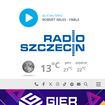
SŁUCHAJ TERAZ
ROBERT MILES - FABLE
°C
jutro
pojutrze
13
°C
°C
27
22
Najlepiej po prostu do nas zadzwoń
Odwiedź nas na Facebook-u
Odwiedź nas na X
Odwiedź nas na Instagram-ie
Odwiedź nas na TikTok-u
Szukaj nas na Spotify
Wyślij do nas w
Szukaj