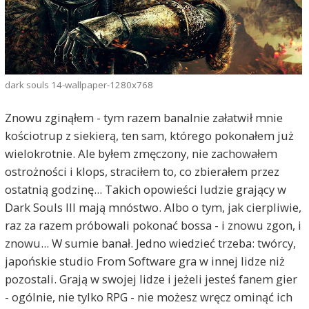
dark souls 14-wallpaper-1280x768
Znowu zginąłem - tym razem banalnie załatwił mnie
kościotrup z siekierą, ten sam, którego pokonałem już
wielokrotnie. Ale byłem zmęczony, nie zachowałem
ostrożności i klops, straciłem to, co zbierałem przez
ostatnią godzinę... Takich opowieści ludzie grający w
Dark Souls III mają mnóstwo. Albo o tym, jak cierpliwie,
raz za razem próbowali pokonać bossa - i znowu zgon, i
znowu... W sumie banał. Jedno wiedzieć trzeba: twórcy,
japońskie studio From Software gra w innej lidze niż
pozostali. Grają w swojej lidze i jeżeli jesteś fanem gier
- ogólnie, nie tylko RPG - nie możesz wręcz ominąć ich