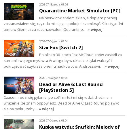
2026-07-18, godz. 08:05
Quarantine Market Simulator [PC]
Najpierw otwierałem sklep, a dopiero później
zastanawiałem się, czy uda mi się go spokojnie zamknąć. Kilka tygodni
temu w Giermaszu recenzowałem Quarantine…
» więcej
2026-07-04, godz. 08:01
Star Fox [Switch 2]
Po blisko 30 latach Fox McCloud znów zasiadł za
sterami swojego myśliwca Arwinga, by w układzie Lylat walczyć i
pokrzyżować szyki szalonemu naukowcowi Androssowi…
» więcej
2026-07-04, godz. 08:01
Dead or Alive 6: Last Round
[PlayStation 5]
Czasem rodzi się pytanie: po co? I mi też mi się rodzi, choć mam
wrażenie, że znam odpowiedź. Dead or Alive 6: Last Round pojawiło
się na rynku, żeby…
» więcej
2026-07-04, godz. 08:01
Kupka wstydu: Snufkin: Melody of