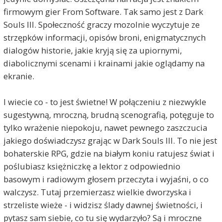
firmowym gier From Software. Tak samo jest z Dark
Souls III. Społeczność graczy mozolnie wyczytuje ze
strzępków informacji, opisów broni, enigmatycznych
dialogów historie, jakie kryją się za upiornymi,
diabolicznymi scenami i krainami jakie oglądamy na
ekranie.
I wiecie co - to jest świetne! W połączeniu z niezwykle
sugestywną, mroczną, brudną scenografią, potęguje to
tylko wrażenie niepokoju, nawet pewnego zaszczucia
jakiego doświadczysz grając w Dark Souls III. To nie jest
bohaterskie RPG, gdzie na białym koniu ratujesz świat i
poślubiasz księżniczkę a lektor z odpowiednio
basowym i radiowym głosem przeczyta i wyjaśni, o co
walczysz. Tutaj przemierzasz wielkie dworzyska i
strzeliste wieże - i widzisz ślady dawnej świetności, i
pytasz sam siebie, co tu się wydarzyło? Są i mroczne