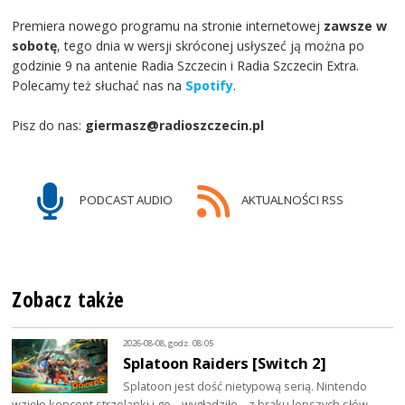
Premiera nowego programu na stronie internetowej
zawsze w
sobotę
, tego dnia w wersji skróconej usłyszeć ją można po
godzinie 9 na antenie Radia Szczecin i Radia Szczecin Extra.
Polecamy też słuchać nas na
Spotify
.
Pisz do nas:
giermasz@radioszczecin.pl
PODCAST AUDIO
AKTUALNOŚCI RSS
Zobacz także
2026-08-08, godz. 08:05
Splatoon Raiders [Switch 2]
Splatoon jest dość nietypową serią. Nintendo
wzięło koncept strzelanki i go… wygładziło – z braku lepszych słów.