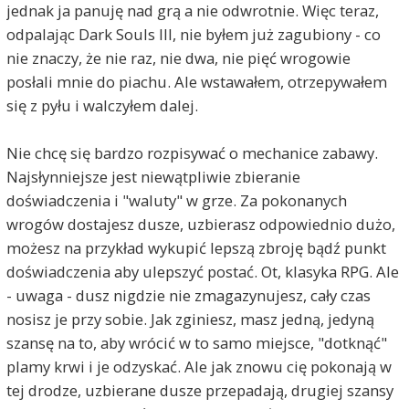
jednak ja panuję nad grą a nie odwrotnie. Więc teraz,
odpalając Dark Souls III, nie byłem już zagubiony - co
nie znaczy, że nie raz, nie dwa, nie pięć wrogowie
posłali mnie do piachu. Ale wstawałem, otrzepywałem
się z pyłu i walczyłem dalej.
Nie chcę się bardzo rozpisywać o mechanice zabawy.
Najsłynniejsze jest niewątpliwie zbieranie
doświadczenia i "waluty" w grze. Za pokonanych
wrogów dostajesz dusze, uzbierasz odpowiednio dużo,
możesz na przykład wykupić lepszą zbroję bądź punkt
doświadczenia aby ulepszyć postać. Ot, klasyka RPG. Ale
- uwaga - dusz nigdzie nie zmagazynujesz, cały czas
nosisz je przy sobie. Jak zginiesz, masz jedną, jedyną
szansę na to, aby wrócić w to samo miejsce, "dotknąć"
plamy krwi i je odzyskać. Ale jak znowu cię pokonają w
tej drodze, uzbierane dusze przepadają, drugiej szansy