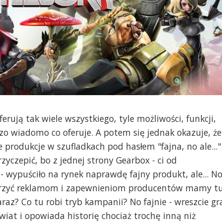
ferują tak wiele wszystkiego, tyle możliwości, funkcji,
zo wiadomo co oferuje. A potem się jednak okazuje, że
e produkcje w szufladkach pod hasłem "fajna, no ale..."
yczepić, bo z jednej strony Gearbox - ci od
 wypuściło na rynek naprawdę fajny produkt, ale... N
i wierzyć reklamom i zapewnieniom producentów mamy t
araz? Co tu robi tryb kampanii? No fajnie - wreszcie gr
wiat i opowiada historię chociaż trochę inną niż