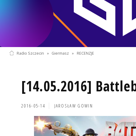
Radio Szczecin
»
Giermasz
»
RECENZJE
[14.05.2016] Battle
2016-05-14
JAROSŁAW GOWIN