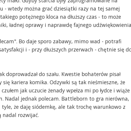
tety mało. Gdyby starcia były zaprogramowane na
u - wtedy można grać dziesiątki razy na tej samej
takiego potężnego kloca na dłuższy czas - to może
iki, ładnej oprawy i naprawdę fajnego udźwiękowienia
ecam". Bo daje sporo zabawy, mimo wad - potrafi
atysfakcji i - przy dłuższych przerwach - chętnie się d
nak doprowadzał do szału. Kwestie bohaterów pisał
się kariera komika. Odzywki są tak nieśmieszne, że
czułem jak uczucie żenady wpełza mi po łydce i wiąże
. Nadal jednak polecam. Battleborn to gra nierówna,
tyle, że daję siódemkę, ale tak trochę warunkowo z
ą nadal rozwijać.