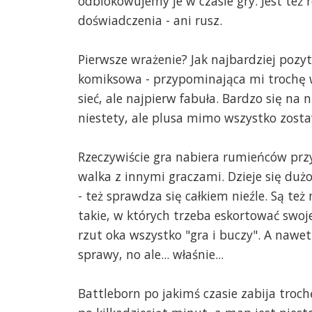
odblokowujemy je w czasie gry. Jest te
doświadczenia - ani rusz.
Pierwsze wrażenie? Jak najbardziej poz
komiksowa - przypominająca mi trochę w
sieć, ale najpierw fabuła. Bardzo się na 
niestety, ale plusa mimo wszystko zosta
Rzeczywiście gra nabiera rumieńców pr
walka z innymi graczami. Dzieje się dużo
- też sprawdza się całkiem nieźle. Są też
takie, w których trzeba eskortować swoje
rzut oka wszystko "gra i buczy". A nawet 
sprawy, no ale... właśnie...
Battleborn po jakimś czasie zabija troc