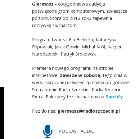
Giermasz
- cotygodniowa audycja
poświęcona grom komputerowym, zwłaszcza
polskim, która od 2012 roku zapewnia
rozrywkę słuchaczom.
Program tworzą: Ela Bielecka, Katarzyna
Filipowiak, Jarek Gowin, Michał Król, Kacper
Narodzonek i Patryk Srokowski.
Premiera nowego programu na stronie
internetowej
zawsze w sobotę
, tego dnia w
wersji skróconej usłyszeć ją można po godzinie
9 na antenie Radia Szczecin i Radia Szczecin
Extra. Polecamy też słuchać nas na
Spotify
.
Pisz do nas:
giermasz@radioszczecin.pl
PODCAST AUDIO