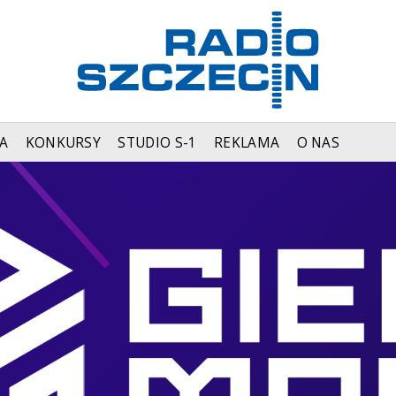
A
KONKURSY
STUDIO S-1
REKLAMA
O NAS