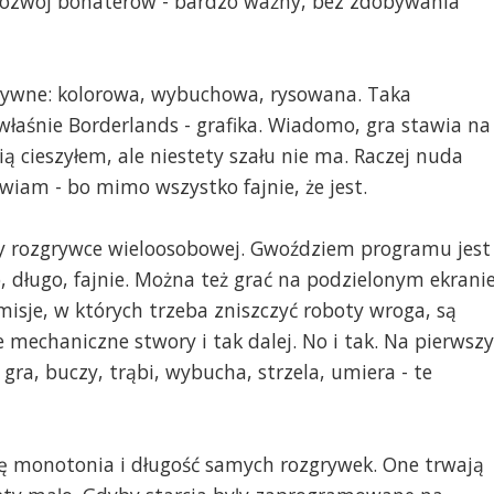
ż rozwój bohaterów - bardzo ważny, bez zdobywania
ytywne: kolorowa, wybuchowa, rysowana. Taka
łaśnie Borderlands - grafika. Wiadomo, gra stawia na
nią cieszyłem, ale niestety szału nie ma. Raczej nuda
wiam - bo mimo wszystko fajnie, że jest.
zy rozgrywce wieloosobowej. Gwoździem programu jest
, długo, fajnie. Można też grać na podzielonym ekrani
 misje, w których trzeba zniszczyć roboty wroga, są
 mechaniczne stwory i tak dalej. No i tak. Na pierwszy
gra, buczy, trąbi, wybucha, strzela, umiera - te
hę monotonia i długość samych rozgrywek. One trwają