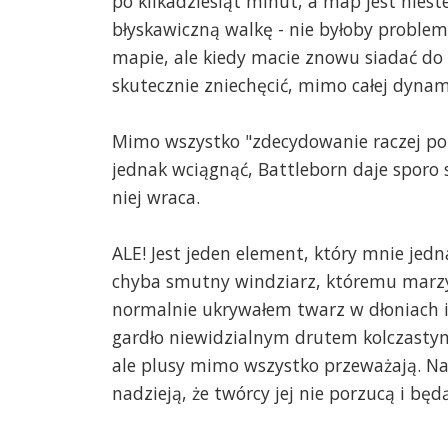
po kilkadziesiąt minut, a map jest nies
błyskawiczną walkę - nie byłoby problem
mapie, ale kiedy macie znowu siadać do 
skutecznie zniechęcić, mimo całej dynam
Mimo wszystko "zdecydowanie raczej pol
jednak wciągnąć, Battleborn daje sporo s
niej wraca.
ALE! Jest jeden element, który mnie jed
chyba smutny windziarz, któremu marzy 
normalnie ukrywałem twarz w dłoniach i 
gardło niewidzialnym drutem kolczastym
ale plusy mimo wszystko przeważają. Na 
nadzieją, że twórcy jej nie porzucą i będ